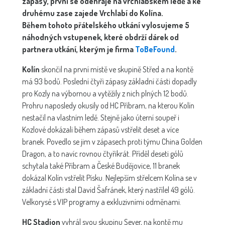
zápasy, první se odehraje na vrchlabském ledě a ke
druhému zase zajede Vrchlabí do Kolína.
Během tohoto přátelského utkání vylosujeme 5
náhodných vstupenek, které obdrží dárek od
partnera utkání, kterým je firma
ToBeFound
.
Kolín
skončil na první místě ve skupině Střed a na kontě
má 93 bodů. Poslední čtyři zápasy základní části dopadly
pro Kozly na výbornou a vytěžily z nich plných 12 bodů.
Prohru naposledy okusily od HC Příbram, na kterou Kolín
nestačil na vlastním ledě. Stejně jako úterní soupeř i
Kozlové dokázali během zápasů vstřelit deset a více
branek. Povedlo se jim v zápasech proti týmu China Golden
Dragon, a to navíc rovnou čtyřikrát. Příděl deseti gólů
schytala také Příbram a České Budějovice, 11 branek
dokázal Kolín vstřelit Písku. Nejlepším střelcem Kolína se v
základní části stal David Šafránek, který nastřílel 49 gólů.
Velkorysé s VIP programy a exkluzivními odměnami.
HC Stadion
vyhrál svou skupinu Sever, na kontě mu