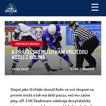
☰
PREVIEW K ZÁPASU
K PŘÁTELSKÉMU UTKÁNÍ PŘIJEDOU
KOZLI Z KOLÍNA
09.03.2020
RAINA TOMANOVÁ
Stejně jako Vrchlabí skončil Kolín ve své skupině na
prvním místě a tak má delší pauzu, než mu začne
play-off. S HC Stadionem odehraje dva přátelské