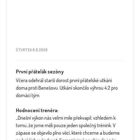
ČTVRTEK 6.8.2026
První přátelák sezóny
Včera odehrál starší dorost první přátelské utkání
doma proti Benešovu. Utkání skončilo výhrou 4:2 pro
domácí tým.
Hodnocení trenéra:
„Dnešní výkon nás velmi mile překvapil, vzhledem k
tomu, že jsme měli pouze jeden společný trénink. V
zápase se objevilo plno věcí, které chceme a budeme