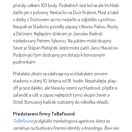
přistály celkem 103 body. Posledních šest kol se ale Vrchlabí
dařilo jen z poloviny. Nestačilo na Dvůr Králové, Most a také
v derby s Trutnovem se mu nedařilo a odjíždělo s prohrou.
Naopak se Stadionu povedly zápasy s Novou Pakou, Řisuty
a Děčínem. Nejlepším střelcem je Jaroslav Bednář,
následovaný Petrem Sýkorou. Na pátém místě skupiny
Sever je Štěpán Matějček, šesté místo patří Janu Hlaváčovi.
Podporující tým dostupný pro dotazy k bonusovým
podmínkám.
Přátelské utkání se odehraje na vrchlabském zimním
stadionu v úterý 10. března od 18. hodin. Nezahálejte, play-
off je sice daleko, ale hlasivky nesmí vychladnout, přijďte si
zafandit a užít si zápas nejlepších týmů skupin Sever a
Střed. Bonusový balíček rozložený do několika vkladů.
Představení firmy ToBeFound:
ToBeFound
je digitální marketingová agentura, která se
zaměřuje na budování firemní identity a brandingu. Baví nás