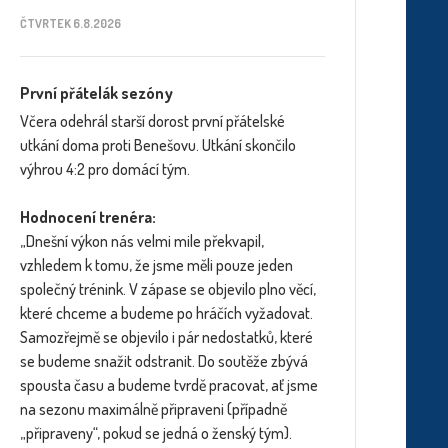
ČTVRTEK 6.8.2026
První přátelák sezóny
Včera odehrál starší dorost první přátelské
utkání doma proti Benešovu. Utkání skončilo
výhrou 4:2 pro domácí tým.
Hodnocení trenéra:
„Dnešní výkon nás velmi mile překvapil,
vzhledem k tomu, že jsme měli pouze jeden
společný trénink. V zápase se objevilo plno věcí,
které chceme a budeme po hráčích vyžadovat.
Samozřejmě se objevilo i pár nedostatků, které
se budeme snažit odstranit. Do soutěže zbývá
spousta času a budeme tvrdě pracovat, ať jsme
na sezonu maximálně připraveni (případně
„připraveny“, pokud se jedná o ženský tým).