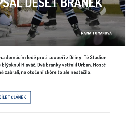
IPSAL DESET BRANEK
RAINA TOMANOVÁ
í na domácím ledě proti soupeři z Bíliny. Té Stadion
blýsknul Hlaváč. Dvě branky vstřelil Urban. Hosté
ně zabrali, na otočení skóre to ale nestačilo.
DÍLET ČLÁNEK