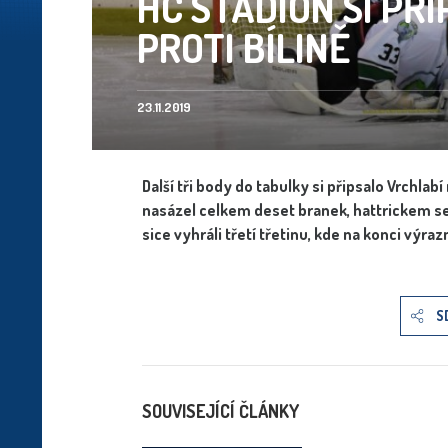
HC STADION SI PŘ
PROTI BÍLINĚ
23.11.2019
Další tři body do tabulky si připsalo Vrchlab
nasázel celkem deset branek, hattrickem se 
sice vyhráli třetí třetinu, kde na konci výraz
S
SOUVISEJÍCÍ ČLÁNKY