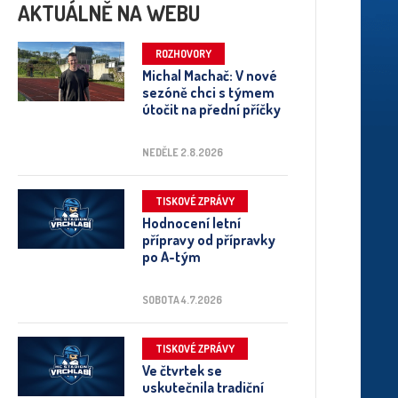
AKTUÁLNĚ NA WEBU
ROZHOVORY
Michal Machač: V nové
sezóně chci s týmem
útočit na přední příčky
NEDĚLE 2.8.2026
TISKOVÉ ZPRÁVY
Hodnocení letní
přípravy od přípravky
po A-tým
SOBOTA 4.7.2026
TISKOVÉ ZPRÁVY
Ve čtvrtek se
uskutečnila tradiční