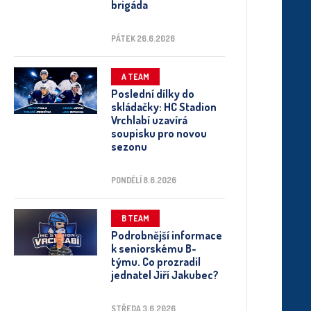
brigáda
PÁTEK 26.6.2026
A TEAM
Poslední dílky do
skládačky: HC Stadion
Vrchlabí uzavírá
soupisku pro novou
sezonu
PONDĚLÍ 8.6.2026
B TEAM
Podrobnější informace
k seniorskému B-
týmu. Co prozradil
jednatel Jiří Jakubec?
STŘEDA 3.6.2026