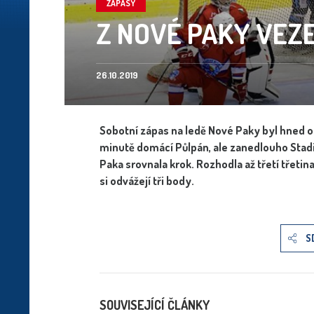
ZÁPASY
Z NOVÉ PAKY VEZE
26.10.2019
Sobotní zápas na ledě Nové Paky byl hned od
minutě domácí Půlpán, ale zanedlouho Stadio
Paka srovnala krok. Rozhodla až třetí třetina
si odvážejí tři body.
S
SOUVISEJÍCÍ ČLÁNKY