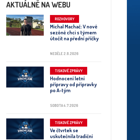
AKTUÁLNĚ NA WEBU
ROZHOVORY
Michal Machač: V nové
sezóně chci s týmem
útočit na přední příčky
NEDĚLE 2.8.2026
TISKOVÉ ZPRÁVY
Hodnocení letní
přípravy od přípravky
po A-tým
SOBOTA 4.7.2026
TISKOVÉ ZPRÁVY
Ve čtvrtek se
uskutečnila tradiční