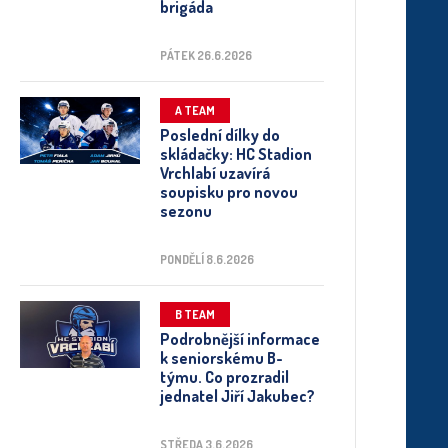
brigáda
PÁTEK 26.6.2026
A TEAM
Poslední dílky do
skládačky: HC Stadion
Vrchlabí uzavírá
soupisku pro novou
sezonu
PONDĚLÍ 8.6.2026
B TEAM
Podrobnější informace
k seniorskému B-
týmu. Co prozradil
jednatel Jiří Jakubec?
STŘEDA 3.6.2026