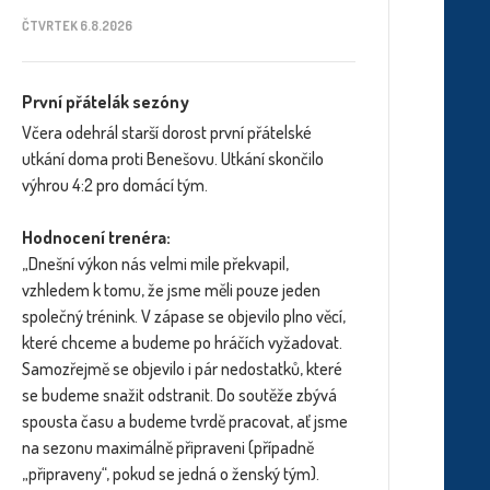
ČTVRTEK 6.8.2026
První přátelák sezóny
Včera odehrál starší dorost první přátelské
utkání doma proti Benešovu. Utkání skončilo
výhrou 4:2 pro domácí tým.
Hodnocení trenéra:
„Dnešní výkon nás velmi mile překvapil,
vzhledem k tomu, že jsme měli pouze jeden
společný trénink. V zápase se objevilo plno věcí,
které chceme a budeme po hráčích vyžadovat.
Samozřejmě se objevilo i pár nedostatků, které
se budeme snažit odstranit. Do soutěže zbývá
spousta času a budeme tvrdě pracovat, ať jsme
na sezonu maximálně připraveni (případně
„připraveny“, pokud se jedná o ženský tým).