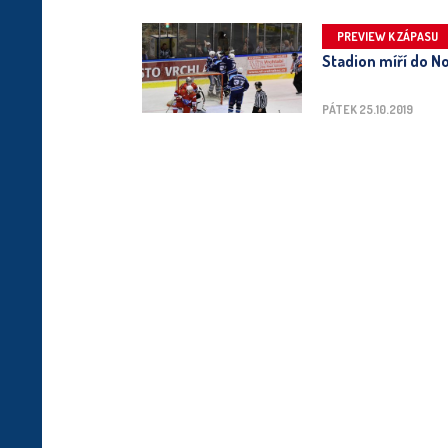
PREVIEW K ZÁPASU
Stadion míří do N
PÁTEK 25.10.2019