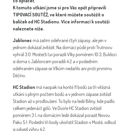
co oplácet.
K tomuto utkání jsme si pro Vás opět připravili
TIPOVACÍ SOUTĚŽ, ve které můžete soutěžit o
balíček od HC Stadionu. Více informací k soutěži
naleznete níže.
Jablonec
má zatím odehrané čtyři zápasy, ale jen v
jednom dokázal zvítězit. Na domácí půdě proti Trutnovu
vyhrál 3:0. Mostečtí Lvi porazili Vlky poměrem 10:3, Buldoci
si doma s Jabloncem poradili 4:2 a v posledním
odehraném zápase se Vlkům nedařilo ani proti prvnímu
Děčínu.
HC Stadion
má naopak na kontě 11 bodů za tři vítězná
utkání s plným počtem bodů a v jednom zápase zvítězil
Stadion až v prodloužení. To bylo na ledě Bíliny, kde padlo
celkem jedenáct gólů. Ve Dvoře HC Stadion zvítězil
poměrem 3:1, na domácím ledě dokázal porazit Novou
Paku 5:1. Poslední tři body ukořistil Stadion v Mostě, odkud
si odvezl výhru 4:2.