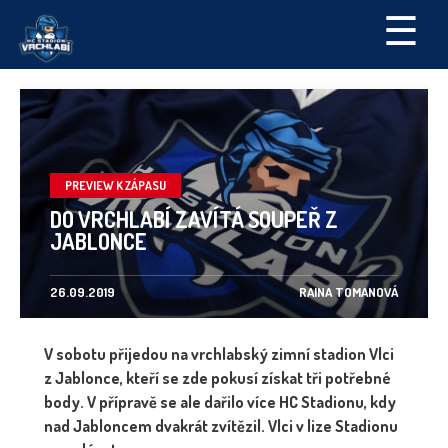
☰
PREVIEW K ZÁPASU
DO VRCHLABÍ ZAVÍTÁ SOUPEŘ Z
JABLONCE
26.09.2019
RAINA TOMANOVÁ
V sobotu přijedou na vrchlabský zimní stadion Vlci
z Jablonce, kteří se zde pokusí získat tři potřebné
body. V přípravě se ale dařilo více HC Stadionu, kdy
nad Jabloncem dvakrát zvítězil. Vlci v lize Stadionu