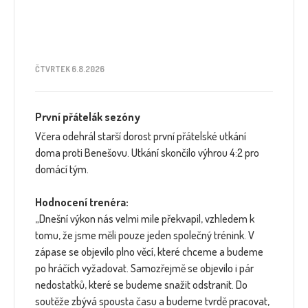
ČTVRTEK 6.8.2026
První přátelák sezóny
Včera odehrál starší dorost první přátelské utkání
doma proti Benešovu. Utkání skončilo výhrou 4:2 pro
domácí tým.
Hodnocení trenéra:
„Dnešní výkon nás velmi mile překvapil, vzhledem k
tomu, že jsme měli pouze jeden společný trénink. V
zápase se objevilo plno věcí, které chceme a budeme
po hráčích vyžadovat. Samozřejmě se objevilo i pár
nedostatků, které se budeme snažit odstranit. Do
soutěže zbývá spousta času a budeme tvrdě pracovat,