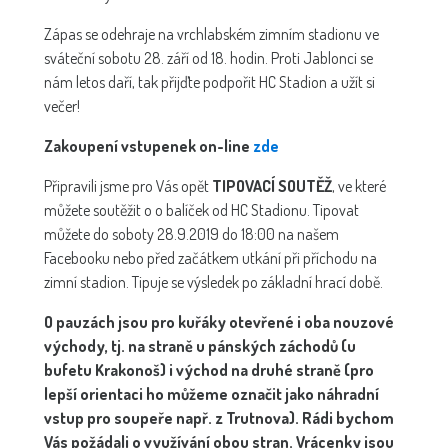
Zápas se odehraje na vrchlabském zimním stadionu ve
sváteční sobotu 28. září od 18. hodin. Proti Jablonci se
nám letos daří, tak přijďte podpořit HC Stadion a užít si
večer!
Zakoupení vstupenek on-line
zde
Připravili jsme pro Vás opět
TIPOVACÍ SOUTĚŽ
, ve které
můžete soutěžit o o balíček od HC Stadionu. Tipovat
můžete do soboty 28.9.2019 do 18:00 na našem
Facebooku nebo před začátkem utkání při příchodu na
zimní stadion. Tipuje se výsledek po základní hrací době.
O pauzách jsou pro kuřáky otevřené i oba nouzové
východy, tj. na straně u pánských záchodů (u
bufetu Krakonoš) i východ na druhé straně (pro
lepší orientaci ho můžeme označit jako náhradní
vstup pro soupeře např. z Trutnova). Rádi bychom
Vás požádali o využívání obou stran. Vrácenky jsou