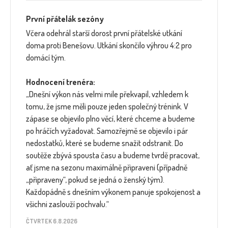
První přátelák sezóny
Včera odehrál starší dorost první přátelské utkání
doma proti Benešovu. Utkání skončilo výhrou 4:2 pro
domácí tým.
Hodnocení trenéra:
„Dnešní výkon nás velmi mile překvapil, vzhledem k
tomu, že jsme měli pouze jeden společný trénink. V
zápase se objevilo plno věcí, které chceme a budeme
po hráčích vyžadovat. Samozřejmě se objevilo i pár
nedostatků, které se budeme snažit odstranit. Do
soutěže zbývá spousta času a budeme tvrdě pracovat,
ať jsme na sezonu maximálně připraveni (případně
„připraveny“, pokud se jedná o ženský tým).
Každopádně s dnešním výkonem panuje spokojenost a
všichni zaslouží pochvalu.“
ČTVRTEK 6.8.2026