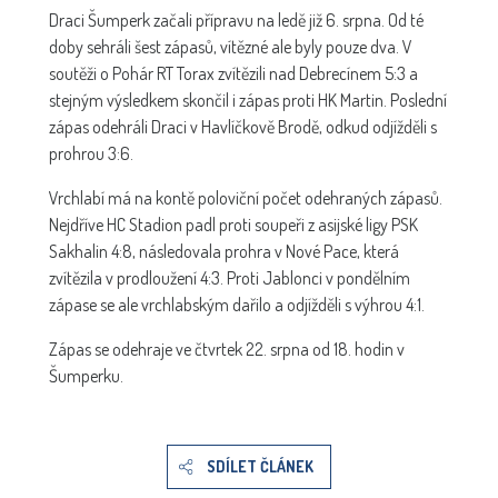
Draci Šumperk začali přípravu na ledě již 6. srpna. Od té
doby sehráli šest zápasů, vítězné ale byly pouze dva. V
soutěži o Pohár RT Torax zvítězili nad Debrecínem 5:3 a
stejným výsledkem skončil i zápas proti HK Martin. Poslední
zápas odehráli Draci v Havlíčkově Brodě, odkud odjížděli s
prohrou 3:6.
Vrchlabí má na kontě poloviční počet odehraných zápasů.
Nejdříve HC Stadion padl proti soupeři z asijské ligy PSK
Sakhalin 4:8, následovala prohra v Nové Pace, která
zvítězila v prodloužení 4:3. Proti Jablonci v pondělním
zápase se ale vrchlabským dařilo a odjížděli s výhrou 4:1.
Zápas se odehraje ve čtvrtek 22. srpna od 18. hodin v
Šumperku.
SDÍLET ČLÁNEK