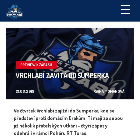
☰
PREVIEW K ZÁPASU
VRCHLABÍ ZAVÍTÁ DO ŠUMPERKA
21.08.2019
RAINA TOMANOVÁ
Ve čtvrtek Vrchlabí zajíždí do Šumperka, kde se
představí proti domácím Drakům. Ti mají za sebou
již několik přátelských utkání - čtyři zápasy
odehráli v rámci Poháru RT Torax.