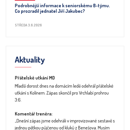
Podrobnější informace k seniorskému B-týmu.
Co prozradil jednatel Jiří Jakubec?
STŘEDA 3.6.2026
Aktuality
Přátelské utkání MD
Mladší dorost dnes na domácím ledě odehrál přátelské
utkání s Kolínem. Zápas skončil pro Vrchlabí prohrou
3:6.
Komentář trenéra:
„Dnešní zápas jsme odehráli v improvizované sestavě s
jednou pětkou půjčenou od kluků z Benešova. Musím