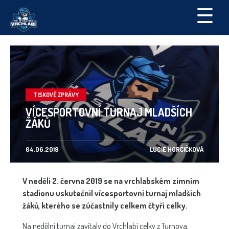
☰
TISKOVÉ ZPRÁVY
VÍCESPORTOVNÍ TURNAJ MLADŠÍCH
ŽÁKŮ
04.06.2019
LUCIE HORČIČKOVÁ
V neděli 2. června 2019 se na vrchlabském zimním
stadionu uskutečnil vícesportovní turnaj mladších
žáků, kterého se zúčastnily celkem čtyři celky.
Na nedělní turnaj zavítaly do Vrchlabí celky z Turnova,