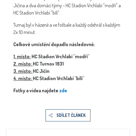
Jičína a dva domácí týmy - HC Stadion Vrchlabí "modří" a
HC Stadion Vrchlabí "bílí".
Turnaj byl v házené a ve fotbale a každý odehrál s každým
2x 10 minut.
Celkové umístění dopadlo následovně:
1. místo:
HC Stadion Vrchlabí "modří"
2. místo:
HC Turnov 1931
3. místo:
HC Jičín
4. místo:
HC Stadion Vrchlabí "bílí"
Fotky a videa najdete
zde
SDÍLET ČLÁNEK