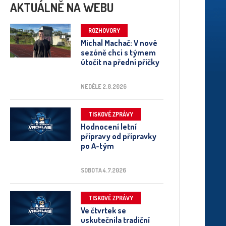
AKTUÁLNĚ NA WEBU
ROZHOVORY
Michal Machač: V nové
sezóně chci s týmem
útočit na přední příčky
NEDĚLE 2.8.2026
TISKOVÉ ZPRÁVY
Hodnocení letní
přípravy od přípravky
po A-tým
SOBOTA 4.7.2026
TISKOVÉ ZPRÁVY
Ve čtvrtek se
uskutečnila tradiční