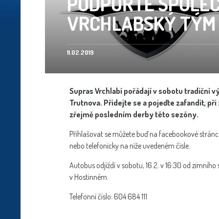
PODPOŘTE SPOLEČ
VRCHLABSKÝ TÝM
11.02.2019
Supras Vrchlabí pořádají v sobotu tradiční
Trutnova. Přidejte se a pojeďte zafandit, př
zřejmě posledním derby této sezóny.
Přihlašovat se můžete buď na facebookové strán
nebo telefonicky na níže uvedeném čísle.
Autobus odjíždí v sobotu, 16.2. v 16:30 od zimního
v Hostinném.
Telefonní číslo: 604 684 111