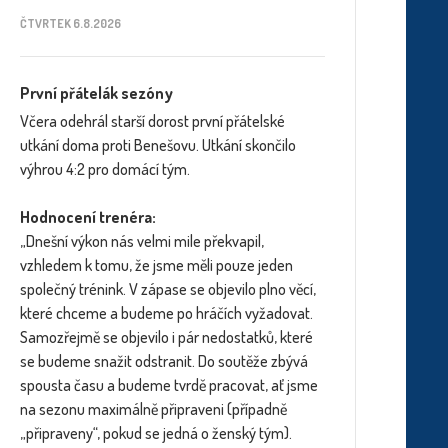
ČTVRTEK 6.8.2026
První přátelák sezóny
Včera odehrál starší dorost první přátelské
utkání doma proti Benešovu. Utkání skončilo
výhrou 4:2 pro domácí tým.
Hodnocení trenéra:
„Dnešní výkon nás velmi mile překvapil,
vzhledem k tomu, že jsme měli pouze jeden
společný trénink. V zápase se objevilo plno věcí,
které chceme a budeme po hráčích vyžadovat.
Samozřejmě se objevilo i pár nedostatků, které
se budeme snažit odstranit. Do soutěže zbývá
spousta času a budeme tvrdě pracovat, ať jsme
na sezonu maximálně připraveni (případně
„připraveny“, pokud se jedná o ženský tým).