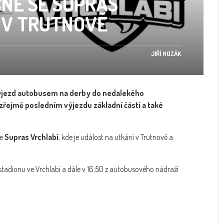
NĚ SE SUPRAS
 V TRUTNOVĚ
JIŘÍ HOZÁK
 výjezd autobusem na derby do nedalekého
i zřejmě posledním výjezdu základní části a také
ce
Supras Vrchlabí
, kde je událost na utkání v Trutnově a
 stadionu ve Vrchlabí a dále v 16:50 z autobusového nádraží