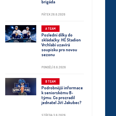
brigáda
PÁTEK 26.6.2026
A TEAM
Poslední dílky do
skládačky: HC Stadion
Vrchlabí uzavírá
soupisku pro novou
sezonu
PONDĚLÍ 8.6.2026
B TEAM
Podrobnější informace
k seniorskému B-
týmu. Co prozradil
jednatel Jiří Jakubec?
STŘEDA 3.6.2026