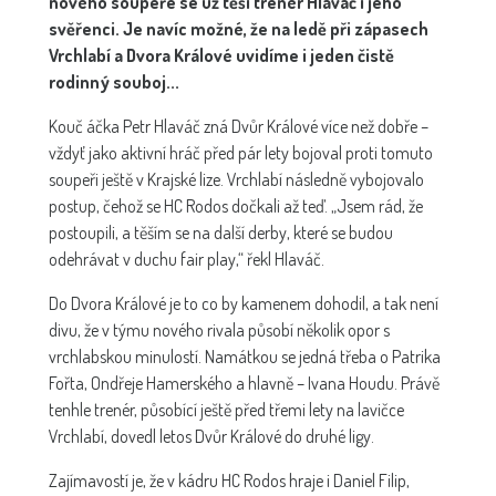
nového soupeře se už těší trenér Hlaváč i jeho
svěřenci. Je navíc možné, že na ledě při zápasech
Vrchlabí a Dvora Králové uvidíme i jeden čistě
rodinný souboj...
Kouč áčka Petr Hlaváč zná Dvůr Králové více než dobře –
vždyť jako aktivní hráč před pár lety bojoval proti tomuto
soupeři ještě v Krajské lize. Vrchlabí následně vybojovalo
postup, čehož se HC Rodos dočkali až teď. „Jsem rád, že
postoupili, a těším se na další derby, které se budou
odehrávat v duchu fair play,“ řekl Hlaváč.
Do Dvora Králové je to co by kamenem dohodil, a tak není
divu, že v týmu nového rivala působí několik opor s
vrchlabskou minulostí. Namátkou se jedná třeba o Patrika
Fořta, Ondřeje Hamerského a hlavně – Ivana Houdu. Právě
tenhle trenér, působící ještě před třemi lety na lavičce
Vrchlabí, dovedl letos Dvůr Králové do druhé ligy.
Zajímavostí je, že v kádru HC Rodos hraje i Daniel Filip,