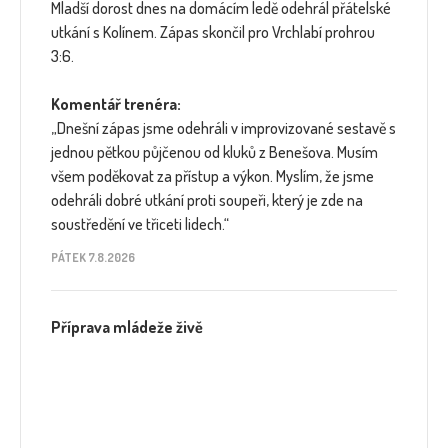
Mladší dorost dnes na domácím ledě odehrál přátelské
utkání s Kolínem. Zápas skončil pro Vrchlabí prohrou
3:6.
Komentář trenéra:
„Dnešní zápas jsme odehráli v improvizované sestavě s
jednou pětkou půjčenou od kluků z Benešova. Musím
všem poděkovat za přístup a výkon. Myslím, že jsme
odehráli dobré utkání proti soupeři, který je zde na
soustředění ve třiceti lidech.“
PÁTEK 7.8.2026
Příprava mládeže živě