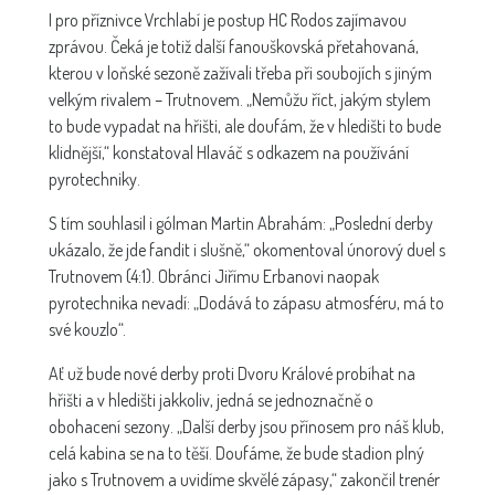
I pro příznivce Vrchlabí je postup HC Rodos zajímavou
zprávou. Čeká je totiž další fanouškovská přetahovaná,
kterou v loňské sezoně zažívali třeba při soubojích s jiným
velkým rivalem – Trutnovem. „Nemůžu říct, jakým stylem
to bude vypadat na hřišti, ale doufám, že v hledišti to bude
klidnější,“ konstatoval Hlaváč s odkazem na používání
pyrotechniky.
S tím souhlasil i gólman Martin Abrahám: „Poslední derby
ukázalo, že jde fandit i slušně,“ okomentoval únorový duel s
Trutnovem (4:1). Obránci Jiřímu Erbanovi naopak
pyrotechnika nevadí: „Dodává to zápasu atmosféru, má to
své kouzlo“.
Ať už bude nové derby proti Dvoru Králové probíhat na
hřišti a v hledišti jakkoliv, jedná se jednoznačně o
obohacení sezony. „Další derby jsou přínosem pro náš klub,
celá kabina se na to těší. Doufáme, že bude stadion plný
jako s Trutnovem a uvidíme skvělé zápasy,“ zakončil trenér