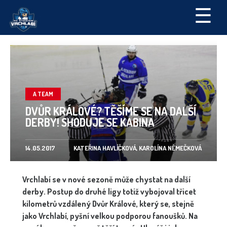
☰
A TEAM
DVŮR KRÁLOVÉ? TĚŠÍME SE NA DALŠÍ
DERBY! SHODUJE SE KABINA
14.05.2017
KATEŘINA HAVLÍČKOVÁ, KAROLÍNA NĚMEČKOVÁ
Vrchlabí se v nové sezoně může chystat na další
derby. Postup do druhé ligy totiž vybojoval třicet
kilometrů vzdálený Dvůr Králové, který se, stejně
jako Vrchlabí, pyšní velkou podporou fanoušků. Na