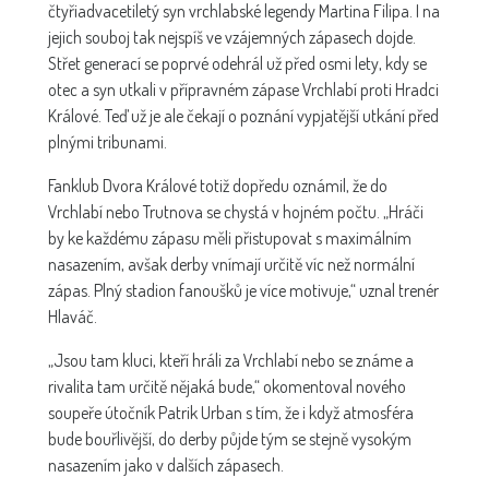
čtyřiadvacetiletý syn vrchlabské legendy Martina Filipa. I na
jejich souboj tak nejspíš ve vzájemných zápasech dojde.
Střet generací se poprvé odehrál už před osmi lety, kdy se
otec a syn utkali v přípravném zápase Vrchlabí proti Hradci
Králové. Teď už je ale čekají o poznání vypjatější utkání před
plnými tribunami.
Fanklub Dvora Králové totiž dopředu oznámil, že do
Vrchlabí nebo Trutnova se chystá v hojném počtu. „Hráči
by ke každému zápasu měli přistupovat s maximálním
nasazením, avšak derby vnímají určitě víc než normální
zápas. Plný stadion fanoušků je více motivuje,“ uznal trenér
Hlaváč.
„Jsou tam kluci, kteří hráli za Vrchlabí nebo se známe a
rivalita tam určitě nějaká bude,“ okomentoval nového
soupeře útočník Patrik Urban s tím, že i když atmosféra
bude bouřlivější, do derby půjde tým se stejně vysokým
nasazením jako v dalších zápasech.