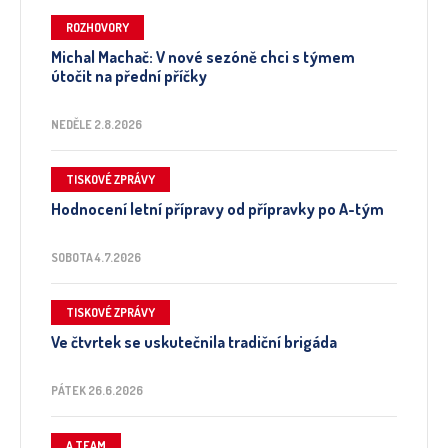
ROZHOVORY
Michal Machač: V nové sezóně chci s týmem
útočit na přední příčky
NEDĚLE 2.8.2026
TISKOVÉ ZPRÁVY
Hodnocení letní přípravy od přípravky po A-tým
SOBOTA 4.7.2026
TISKOVÉ ZPRÁVY
Ve čtvrtek se uskutečnila tradiční brigáda
PÁTEK 26.6.2026
A TEAM