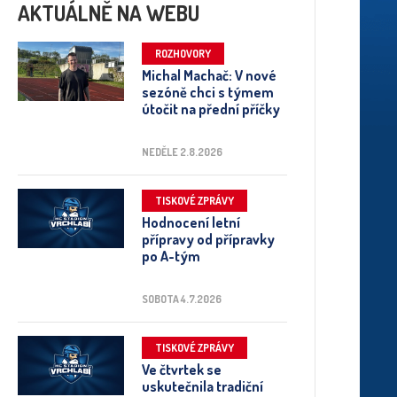
AKTUÁLNĚ NA WEBU
ROZHOVORY
Michal Machač: V nové
sezóně chci s týmem
útočit na přední příčky
NEDĚLE 2.8.2026
TISKOVÉ ZPRÁVY
Hodnocení letní
přípravy od přípravky
po A-tým
SOBOTA 4.7.2026
TISKOVÉ ZPRÁVY
Ve čtvrtek se
uskutečnila tradiční