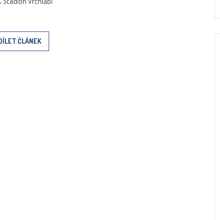
 Stadion Vrchlabí.
DÍLET ČLÁNEK