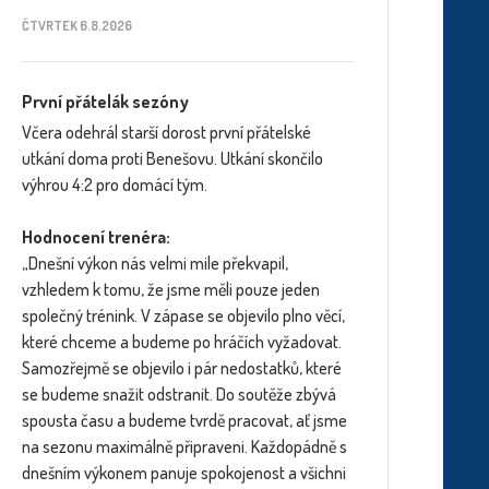
ČTVRTEK 6.8.2026
První přátelák sezóny
Včera odehrál starší dorost první přátelské
utkání doma proti Benešovu. Utkání skončilo
výhrou 4:2 pro domácí tým.
Hodnocení trenéra:
„Dnešní výkon nás velmi mile překvapil,
vzhledem k tomu, že jsme měli pouze jeden
společný trénink. V zápase se objevilo plno věcí,
které chceme a budeme po hráčích vyžadovat.
Samozřejmě se objevilo i pár nedostatků, které
se budeme snažit odstranit. Do soutěže zbývá
spousta času a budeme tvrdě pracovat, ať jsme
na sezonu maximálně připraveni. Každopádně s
dnešním výkonem panuje spokojenost a všichni