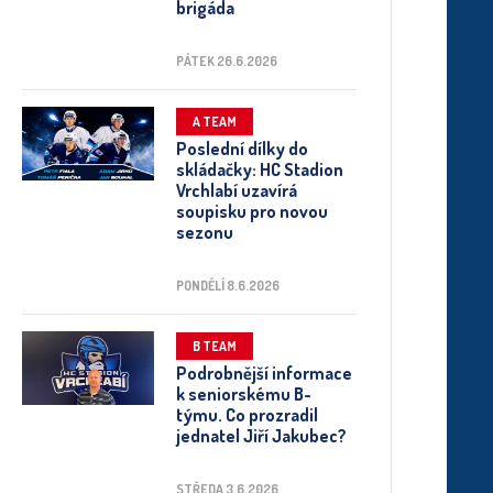
brigáda
PÁTEK 26.6.2026
A TEAM
Poslední dílky do
skládačky: HC Stadion
Vrchlabí uzavírá
soupisku pro novou
sezonu
PONDĚLÍ 8.6.2026
B TEAM
Podrobnější informace
k seniorskému B-
týmu. Co prozradil
jednatel Jiří Jakubec?
STŘEDA 3.6.2026