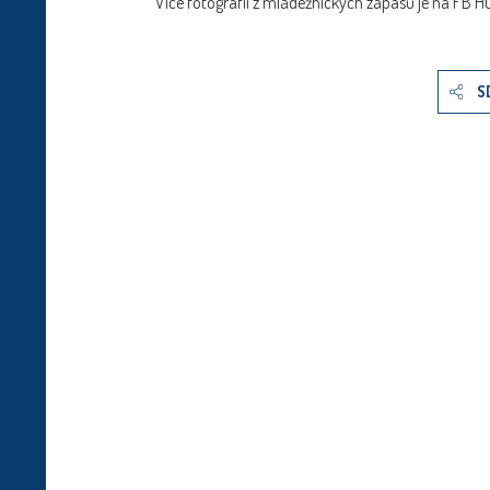
Více fotografií z mládežnických zápasů je na FB HC
S