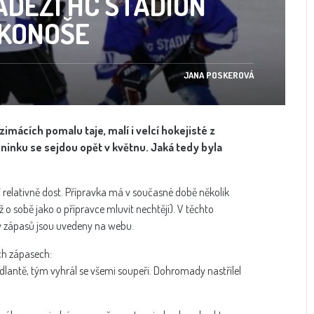
ÁDEŽÍ HC STADION
RKONOŠE
JANA POSKEROVÁ
imácích pomalu taje, malí i velcí hokejisté z
réninku se sejdou opět v květnu. Jaká tedy byla
 relativně dost. Přípravka má v současné době několik
ž o sobě jako o přípravce mluvit nechtějí). V těchto
y zápasů jsou uvedeny na webu.
ch zápasech:
ýdlantě, tým vyhrál se všemi soupeři. Dohromady nastřílel