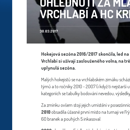
OHLÉDNUTÍ ZA ML
VRCHLABÍ A HC K
30.03.2017
Hokejová sezóna 2016/2017 skončila, led na z
Vrchlabí si užívají zaslouženého volna, na t
uplynulá sezóna.
Malých hokejistů se na vrchlabském zimáku schází
týmů a to ročníky 2010 - 2007 (i když ti nejstarší u
kategoriích se tabulky bodování nevedou, výsledk
Za zmínku ovšem stojí jejich umístění v posezónní
2010
obsadila úžasné první místo na turnaji ve Fr
60 branek a pouhých 5 inkasoval.