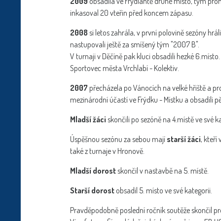
2009
obsadila ve Frýdlantě druhé místo, tým proh
inkasoval 20 vteřin před koncem zápasu.
2008
si letos zahrála, v první polovině sezóny hr
nastupovali ještě za smíšený tým "2007 B".
V turnaji v Děčíně pak kluci obsadili hezké 6.místo
Sportovec města Vrchlabí - Kolektiv.
2007
přecházela po Vánocích na velké hřiště a pro 
mezinárodní účastí ve Frýdku - Místku a obsadili p
Mladší žáci
skončili po sezóně na 4.místě ve své ka
Úspěšnou sezónu za sebou mají
starší žáci
, kteří
také z turnaje v Hronově.
Mladší dorost
skončil v nastavbě na 5. místě.
Starší dorost
obsadil 5. místo ve své kategorii.
Pravděpodobně poslední ročník soutěže skončil p