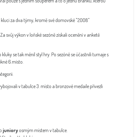
rál pouze s jedním soupeřem a to o jednu branku, kterou
áli kluci za dva týmy, kromě své domovské "2008"
. Za svůj výkon v loňské sezóně získali ocenění v anketě
kluky se tak měnil styl hry. Po sezóně se účastnili turnaje s
ěkné 6.místo.
tegorii.
 vybojovali v tabulce 3. místo a bronzové medaile přivezli
ro
juniory
osmým místem v tabulce.