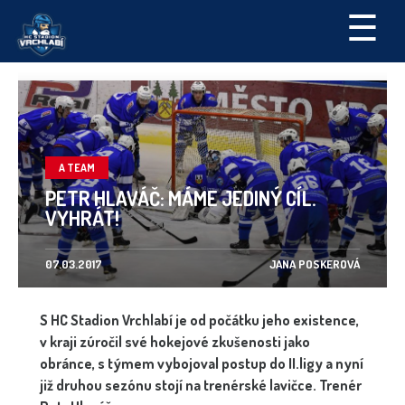
☰
A TEAM
PETR HLAVÁČ: MÁME JEDINÝ CÍL.
VYHRÁT!
07.03.2017
JANA POSKEROVÁ
S HC Stadion Vrchlabí je od počátku jeho existence,
v kraji zúročil své hokejové zkušenosti jako
obránce, s týmem vybojoval postup do II.ligy a nyní
již druhou sezónu stojí na trenérské lavičce. Trenér