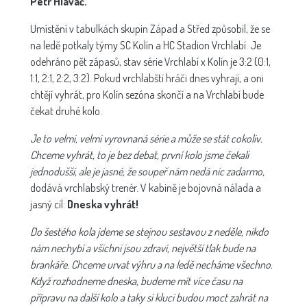
Petr Hlaváč.
Umístění v tabulkách skupin Západ a Střed způsobil, že se
na ledě potkaly týmy SC Kolín a HC Stadion Vrchlabí. Je
odehráno pět zápasů, stav série Vrchlabí x Kolín je 3:2 (0:1,
1:1, 2:1, 2:2, 3:2). Pokud vrchlabští hráči dnes vyhrají, a oni
chtějí vyhrát, pro Kolín sezóna skončí a na Vrchlabí bude
čekat druhé kolo.
Je to velmi, velmi vyrovnaná série a může se stát cokoliv.
Chceme vyhrát, to je bez debat, první kolo jsme čekali
jednodušší, ale je jasné, že soupeř nám nedá nic zadarmo,
dodává vrchlabský trenér. V kabině je bojovná nálada a
jasný cíl:
Dneska vyhrát!
Do šestého kola jdeme se stejnou sestavou z neděle, nikdo
nám nechybí a všichni jsou zdraví, největší tlak bude na
brankáře. Chceme urvat výhru a na ledě necháme všechno.
Když rozhodneme dneska, budeme mít více času na
přípravu na další kolo a taky si kluci budou moct zahrát na