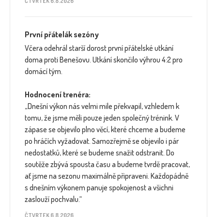
ČTVRTEK 6.8.2026
První přátelák sezóny
Včera odehrál starší dorost první přátelské utkání
doma proti Benešovu. Utkání skončilo výhrou 4:2 pro
domácí tým.
Hodnocení trenéra:
„Dnešní výkon nás velmi mile překvapil, vzhledem k
tomu, že jsme měli pouze jeden společný trénink. V
zápase se objevilo plno věcí, které chceme a budeme
po hráčích vyžadovat. Samozřejmě se objevilo i pár
nedostatků, které se budeme snažit odstranit. Do
soutěže zbývá spousta času a budeme tvrdě pracovat,
ať jsme na sezonu maximálně připraveni. Každopádně
s dnešním výkonem panuje spokojenost a všichni
zaslouží pochvalu.“
ČTVRTEK 6.8.2026