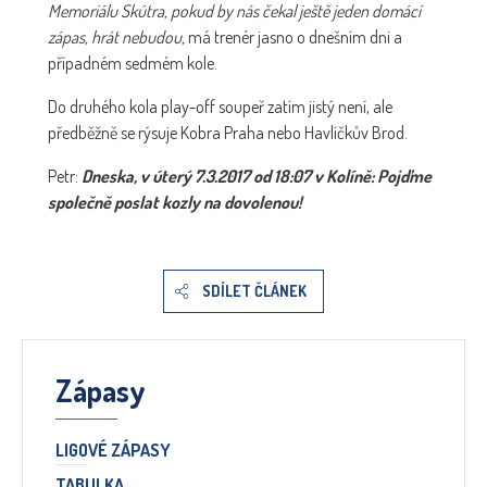
Memoriálu Skútra, pokud by nás čekal ještě jeden domácí
zápas, hrát nebudou,
má trenér jasno o dnešním dni a
případném sedmém kole.
Do druhého kola play-off soupeř zatím jistý není, ale
předběžně se rýsuje Kobra Praha nebo Havlíčkův Brod.
Petr:
Dneska, v úterý 7.3.2017 od 18:07 v Kolíně: Pojďme
společně poslat kozly na dovolenou!
SDÍLET ČLÁNEK
Zápasy
LIGOVÉ ZÁPASY
TABULKA