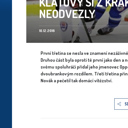
KLATOVY SI Z KR
NEODVEZLY
10.12.2016
První třetina se nesla ve znamení nezáživn
Druhou část byla oproti té první jako den a
svému spoluhráči přidal jeho jmenovec Oppe
dvoubrankovým rozdílem. Třetí třetina přine
Novák a pečetil tak domácí vítězství.
S