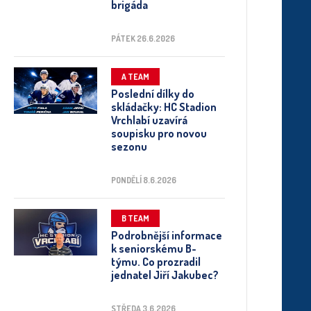
brigáda
PÁTEK 26.6.2026
A TEAM
Poslední dílky do
skládačky: HC Stadion
Vrchlabí uzavírá
soupisku pro novou
sezonu
PONDĚLÍ 8.6.2026
B TEAM
Podrobnější informace
k seniorskému B-
týmu. Co prozradil
jednatel Jiří Jakubec?
STŘEDA 3.6.2026