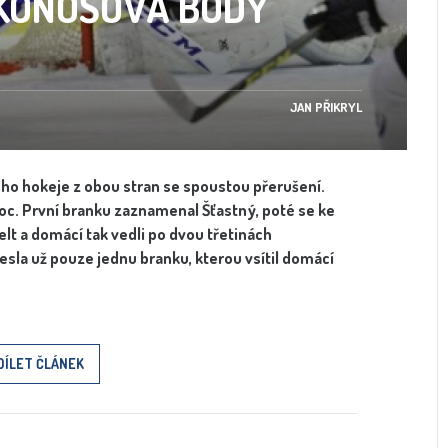
AKONOŠOVA BODY
JAN PŘIKRYL
ého hokeje z obou stran se spoustou přerušení.
 noc. První branku zaznamenal Šťastný, poté se ke
lt a domácí tak vedli po dvou třetinách
sla už pouze jednu branku, kterou vsítil domácí
DÍLET ČLÁNEK