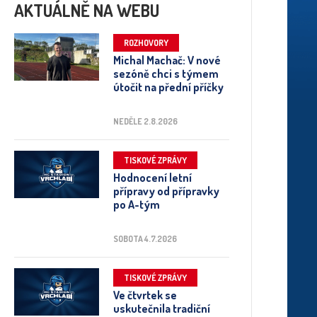
AKTUÁLNĚ NA WEBU
ROZHOVORY
Michal Machač: V nové
sezóně chci s týmem
útočit na přední příčky
NEDĚLE 2.8.2026
TISKOVÉ ZPRÁVY
Hodnocení letní
přípravy od přípravky
po A-tým
SOBOTA 4.7.2026
TISKOVÉ ZPRÁVY
Ve čtvrtek se
uskutečnila tradiční