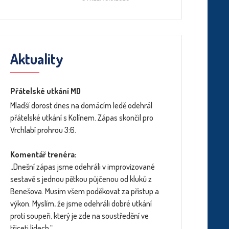
Aktuality
Přátelské utkání MD
Mladší dorost dnes na domácím ledě odehrál
přátelské utkání s Kolínem. Zápas skončil pro
Vrchlabí prohrou 3:6.
Komentář trenéra:
„Dnešní zápas jsme odehráli v improvizované
sestavě s jednou pětkou půjčenou od kluků z
Benešova. Musím všem poděkovat za přístup a
výkon. Myslím, že jsme odehráli dobré utkání
proti soupeři, který je zde na soustředění ve
třiceti lidech.“