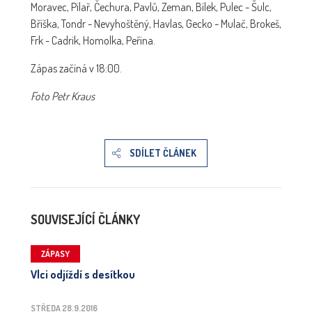
Moravec, Pilař, Čechura, Pavlů, Zeman, Bílek, Pulec - Šulc,
Bříška, Tondr - Nevyhoštěný, Havlas, Gecko - Mulač, Brokeš,
Frk - Cadrik, Homolka, Peřina.
Zápas začíná v 18:00.
Foto Petr Kraus
SDÍLET ČLÁNEK
SOUVISEJÍCÍ ČLÁNKY
ZÁPASY
Vlci odjíždí s desítkou
STŘEDA 28.9.2016