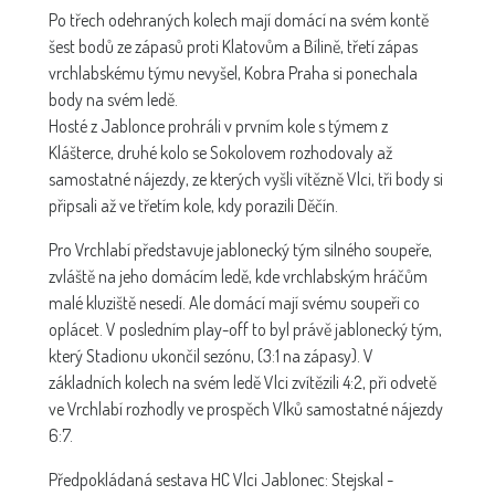
Po třech odehraných kolech mají domácí na svém kontě
šest bodů ze zápasů proti Klatovům a Bílině, třetí zápas
vrchlabskému týmu nevyšel, Kobra Praha si ponechala
body na svém ledě.
Hosté z Jablonce prohráli v prvním kole s týmem z
Klášterce, druhé kolo se Sokolovem rozhodovaly až
samostatné nájezdy, ze kterých vyšli vítězně Vlci, tři body si
připsali až ve třetím kole, kdy porazili Děčín.
Pro Vrchlabí představuje jablonecký tým silného soupeře,
zvláště na jeho domácím ledě, kde vrchlabským hráčům
malé kluziště nesedí. Ale domácí mají svému soupeři co
oplácet. V posledním play-off to byl právě jablonecký tým,
který Stadionu ukončil sezónu, (3:1 na zápasy). V
základních kolech na svém ledě Vlci zvítězili 4:2, při odvetě
ve Vrchlabí rozhodly ve prospěch Vlků samostatné nájezdy
6:7.
Předpokládaná sestava HC Vlci Jablonec: Stejskal -