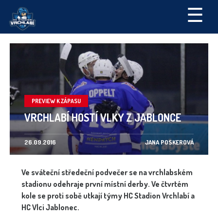
☰
PREVIEW K ZÁPASU
VRCHLABÍ HOSTÍ VLKY Z JABLONCE
26.09.2016
JANA POSKEROVÁ
Ve sváteční středeční podvečer se na vrchlabském
stadionu odehraje první místní derby. Ve čtvrtém
kole se proti sobě utkají týmy HC Stadion Vrchlabí a
HC Vlci Jablonec.