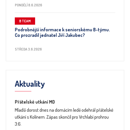
PONDĚLÍ 8.6.2026
B TEAM
Podrobnější informace k seniorskému B-týmu.
Co prozradil jednatel Jiří Jakubec?
STŘEDA 3.6.2026
Aktuality
Přátelské utkání MD
Mladší dorost dnes na domácím ledě odehrál přátelské
utkání s Kolínem. Zápas skončil pro Vrchlabí prohrou
3:6.