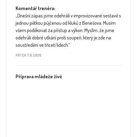
Komentář trenéra:
„Dnešní zápas jsme odehráli v improvizované sestavě s
jednou pětkou půjčenou od kluků z Benešova. Musím
všem poděkovat za přístup a výkon. Myslím, že jsme
odehráli dobré utkání proti soupeři, který je zde na
soustředění ve třiceti lidech.“
PÁTEK 7.8.2026
Příprava mládeže živě