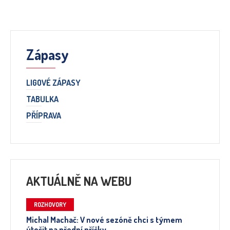
Zápasy
LIGOVÉ ZÁPASY
TABULKA
PŘÍPRAVA
AKTUÁLNĚ NA WEBU
ROZHOVORY
Michal Machač: V nové sezóně chci s týmem
útočit na přední příčky