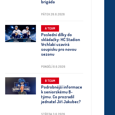
brigáda
PÁTEK 26.6.2026
A TEAM
Poslední dílky do
skládačky: HC Stadion
Vrchlabí uzavírá
soupisku pro novou
sezonu
PONDĚLÍ 8.6.2026
B TEAM
Podrobnější informace
k seniorskému B-
týmu. Co prozradil
jednatel Jiří Jakubec?
STŘEDA 3.6.2026