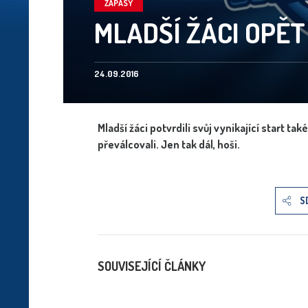
ZÁPASY
MLADŠÍ ŽÁCI OPĚT
24.09.2016
Mladší žáci potvrdili svůj vynikající start t
převálcovali. Jen tak dál, hoši.
S
SOUVISEJÍCÍ ČLÁNKY