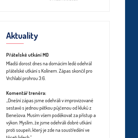
Aktuality
Přátelské utkání MD
Mladší dorost dnes na domácím ledě odehrál
přátelské utkání s Kolínem. Zápas skončil pro
Vrchlabí prohrou 3:6.
Komentář trenéra:
„Dnešní zápas jsme odehráli v improvizované
sestavě s jednou pětkou půjčenou od kluků z
Benešova. Musím všem poděkovat za přístup a
výkon. Myslím, že jsme odehráli dobré utkání
proti soupeři, který je zde na soustředění ve
třiceti lidech.“