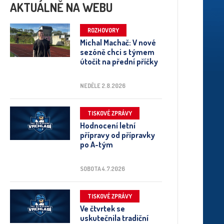
AKTUÁLNĚ NA WEBU
ROZHOVORY
Michal Machač: V nové
sezóně chci s týmem
útočit na přední příčky
NEDĚLE 2.8.2026
TISKOVÉ ZPRÁVY
Hodnocení letní
přípravy od přípravky
po A-tým
SOBOTA 4.7.2026
TISKOVÉ ZPRÁVY
Ve čtvrtek se
uskutečnila tradiční