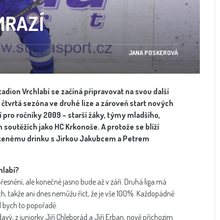
MRAZÍ
JANA POSKEROVÁ
adion Vrchlabí se začíná připravovat na svou další
čtvrtá sezóna ve druhé lize a zároveň start nových
pro ročníky 2009 – starší žáky, týmy mladšího,
h soutěžích jako HC Krkonoše. A protože se blíží
lazenému drinku s Jirkou Jakubcem a Petrem
hlabí?
řesnění, ale konečné jasno bude až v září. Druhá liga má
žích, takže ani dnes nemůžu říct, že je vše 100%. Každopádně
l bych to popořadě.
ý, z juniorky Jiří Chleborád a Jiří Erban, nově příchozím