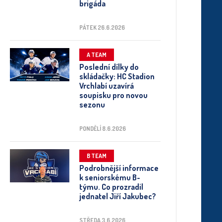
brigáda
PÁTEK 26.6.2026
A TEAM
Poslední dílky do
skládačky: HC Stadion
Vrchlabí uzavírá
soupisku pro novou
sezonu
PONDĚLÍ 8.6.2026
B TEAM
Podrobnější informace
k seniorskému B-
týmu. Co prozradil
jednatel Jiří Jakubec?
STŘEDA 3.6.2026