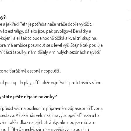
ny?
 a jak řekl Petr, je potřeba naše hráče dobře vytěžit.
 z extraligy, dále to jsou pak prvoligové Benátky a
ojení, ale i tak to bude hodně těžká a kvalitní skupina.
bra má ambice posunout se o level výš. Stejně tak posiluje
ní části tabulky, nám dělaly v minulých sezónách největší
ce na baráž mě osobně neopouští .
l postup do play-off. Takže nejnižší cíl pro letošní sezónu
ystáte ještě nějaké novinky?
li představit na posledním přípravném zápase proti Dvoru,
sestavu. A čeká nás velmi zajímavý soupeř z Finska a to
ávám také odkaz na jejich stránky, ale moc jsem si tam
dohodil Ota Janecký, sám jsem zvědavý, co od nich