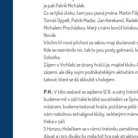
je pak Patrik Michálek.
Co se týká útoku, tam jsou jasná jména: Martin Fil
Tomáš Oppelt, Patrik Maďar, Jan Kerekanič, Radek K
Michalem Procházkou, který s námi končil loňskou
Novák.
Všichni tři nově příchozí za sebou mají zkušenosti s 
Kde se nezměnilo nic, tak to jsou posty golmanů,
Sobotka.
Zájem o Vrchlabí ze strany hráčů je, majitel klubu 
zázemí, ale díky svým podnikatelským aktivitám 
takové, které se dá skloubit s hokejem.
P.H.:
V této sestavě se sejdeme 12.8. a ostrý tréni
budeme mít v září také krátké soustředění ve Špin
měsícem, budeme testovat hráče, počítáme ještě s
nám nabídnou extraligové kluby, se kterými máme
třeba v září.
S Honzou Holečkem se v rámci tréninku zaměříme n
dávat a i pro diváky by měla být hra pak atraktivně