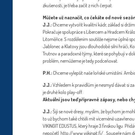
zkušenosti, je třeba začít z nich čerpat.
Můžete už naznačit, co čekáte od nové sezó
J.J.:
Chceme vytvořit kvalitní kádr, základ si držíme
Pokračuje spolupráce s Libercem a Hradcem Králové
Litoměřice. S rozdělením soutěže nejsme úplně spok
Jablonec a Klatovy jsou dlouhodobě silní hráči, Ko
Trutnov a paradoxně týmy, které se pohybují v dol
problém, nemůžeme je tedy podceňovat.
P.H.:
Chceme vylepšit naše loňské umístění. Ambi
J.J.:
Vzhledem k pravidlům je nesmysl dávat si za cí
je druhé kolo play-off.
Aktuální jsou teď přípravné zápasy, nebo ch
J.J.:
Šijí se nové dresy, myslím, že bychom je moh
to už bychom také chtěli mít víceméně uzavřenou 
VIKINGIT EDUSTUS, který hraje 3.finskou ligu. Přid
nepočetl: http://www.viikingit.fi/ . Soupeře nám 