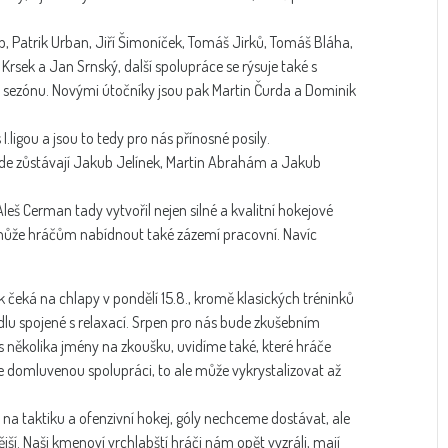
ip, Patrik Urban, Jiří Šimoníček, Tomáš Jirků, Tomáš Bláha,
rsek a Jan Srnský, další spolupráce se rýsuje také s
 sezónu. Novými útočníky jsou pak Martin Čurda a Dominik
I.ligou a jsou to tedy pro nás přínosné posily.
 kde zůstávají Jakub Jelínek, Martin Abrahám a Jakub
Aleš Cerman tady vytvořil nejen silné a kvalitní hokejové
může hráčům nabídnout také zázemí pracovní. Navíc
nk čeká na chlapy v pondělí 15.8., kromě klasických tréninků
dlu spojené s relaxací. Srpen pro nás bude zkušebním
 několika jmény na zkoušku, uvidíme také, které hráče
 domluvenou spolupráci, to ale může vykrystalizovat až
a taktiku a ofenzivní hokej, góly nechceme dostávat, ale
jší. Naši kmenoví vrchlabští hráči nám opět vyzráli, mají