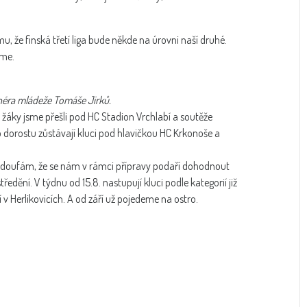
u, že finská třetí liga bude někde na úrovni naší druhé.
íme.
enéra mládeže Tomáše Jirků.
 žáky jsme přešli pod HC Stadion Vrchlabí a soutěže
 dorostu zůstávají kluci pod hlavičkou HC Krkonoše a
p, doufám, že se nám v rámci přípravy podaří dohodnout
edění. V týdnu od 15.8. nastupují kluci podle kategorií již
v Herlikovicích. A od září už pojedeme na ostro.