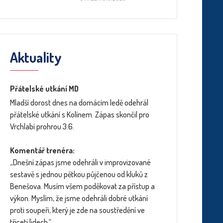
Aktuality
Přátelské utkání MD
Mladší dorost dnes na domácím ledě odehrál
přátelské utkání s Kolínem. Zápas skončil pro
Vrchlabí prohrou 3:6.
Komentář trenéra:
„Dnešní zápas jsme odehráli v improvizované
sestavě s jednou pětkou půjčenou od kluků z
Benešova. Musím všem poděkovat za přístup a
výkon. Myslím, že jsme odehráli dobré utkání
proti soupeři, který je zde na soustředění ve
třiceti lidech.“