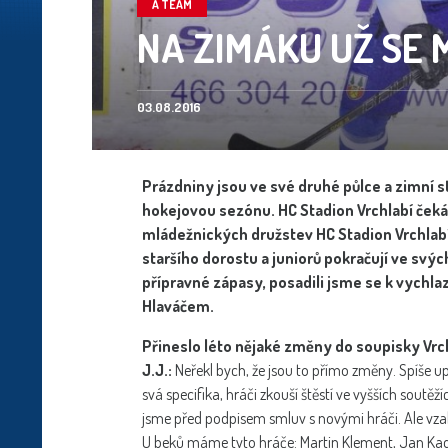
A TEAM
NA ZIMÁKU UŽ SE 
03.08.2016
Prázdniny jsou ve své druhé půlce a zimní st
hokejovou sezónu. HC Stadion Vrchlabí čeká 
mládežnických družstev HC Stadion Vrchlabí 
staršího dorostu a juniorů pokračují ve svýc
přípravné zápasy, posadili jsme se k vych
Hlaváčem.
Přineslo léto nějaké změny do soupisky Vrc
J.J.:
Neřekl bych, že jsou to přímo změny. Spíše up
svá specifika, hráči zkouší štěstí ve vyšších soutě
jsme před podpisem smluv s novými hráči. Ale vza
U beků máme tyto hráče: Martin Klement, Jan Kadav