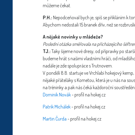
můžeme čekat.
P.H.:
Nepodceňoval bych je, spíš se přikláním k tom
Abychom nedostali 15 branek dřív, než se rozbrusl
A nějaké novinky u mládeže?
Poslední otázka směřovala na přicházejícího šéftr
TJ.:
Taky šijeme nové dresy, od přípravky po starší
budeme hrát s našimi vlastními hráči, od mladšího
nadále je zde spolupráce s Trutnovem.
V pondělí 8.8. startuje ve Vrchlabí hokejový kem
nějaké přáteláky s Kometou, která je u nás na soustř
na tréninky a pak nás čeká každoroční soustředění 
Dominik Novák
- profil na hokej.cz
Patrik Michálek
- profil na hokej.cz
Martin Čurda
- profil na hokej.cz