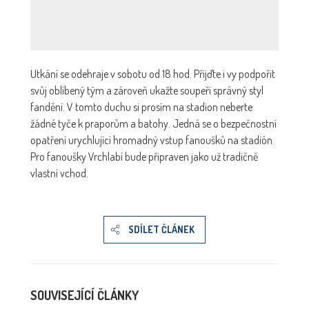
Utkání se odehraje v sobotu od 18 hod. Přijďte i vy podpořit
svůj oblíbený tým a zároveň ukažte soupeři správný styl
fandění. V tomto duchu si prosím na stadion neberte
žádné tyče k praporům a batohy. Jedná se o bezpečnostní
opatření urychlující hromadný vstup fanoušků na stadión.
Pro fanoušky Vrchlabí bude připraven jako už tradičně
vlastní vchod.
SDÍLET ČLÁNEK
SOUVISEJÍCÍ ČLÁNKY