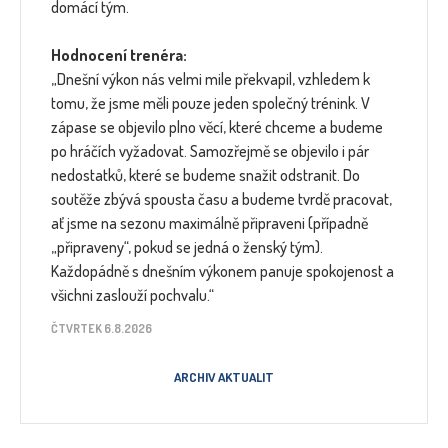
domácí tým.
Hodnocení trenéra:
„Dnešní výkon nás velmi mile překvapil, vzhledem k
tomu, že jsme měli pouze jeden společný trénink. V
zápase se objevilo plno věcí, které chceme a budeme
po hráčích vyžadovat. Samozřejmě se objevilo i pár
nedostatků, které se budeme snažit odstranit. Do
soutěže zbývá spousta času a budeme tvrdě pracovat,
ať jsme na sezonu maximálně připraveni (případně
„připraveny“, pokud se jedná o ženský tým).
Každopádně s dnešním výkonem panuje spokojenost a
všichni zaslouží pochvalu.“
ČTVRTEK 6.8.2026
ARCHIV AKTUALIT