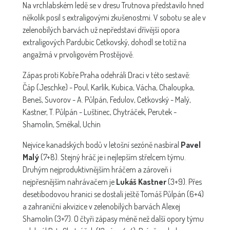
Na vrchlabském ledě se v dresu Trutnova představilo hned
několik posil s extraligovými zkušenostmi. V sobotu se ale v
zelenobílých barvách už nepředstaví dřívější opora
extraligových Pardubic Cetkovský, dohodl se totiž na
angažmá v prvoligovém Prostějově.
Zápas proti Kobře Praha odehráli Draci v této sestavě:
Čáp (Jeschke) - Poul, Karlík, Kubica, Vácha, Chaloupka,
Beneš, Suvorov - A. Půlpán, Fedulov, Cetkovský - Malý,
Kastner, T. Půlpán - Luštinec, Chytráček, Perutek -
Shamolin, Smékal, Uchin
Nejvíce kanadských bodů v letošní sezóně nasbíral
Pavel
Malý
(7+8). Stejný hráč je i nejlepším střelcem týmu.
Druhým nejproduktivnějším hráčem a zároveň i
nejpřesnějším nahrávačem je
Lukáš Kastner
(3+9). Přes
desetibodovou hranici se dostali ještě Tomáš Půlpán (6+4)
a zahraniční akvizice v zelenobílých barvách Alexej
Shamolin (3+7). O čtyři zápasy méně než další opory týmu