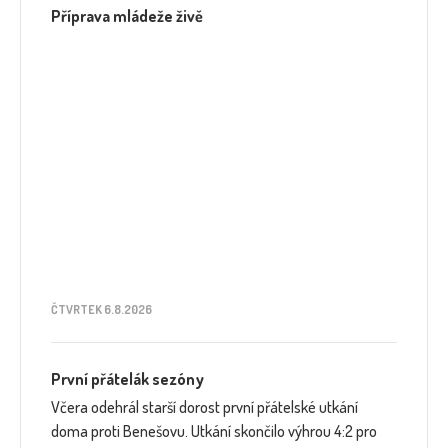
Příprava mládeže živě
ČTVRTEK 6.8.2026
První přátelák sezóny
Včera odehrál starší dorost první přátelské utkání
doma proti Benešovu. Utkání skončilo výhrou 4:2 pro