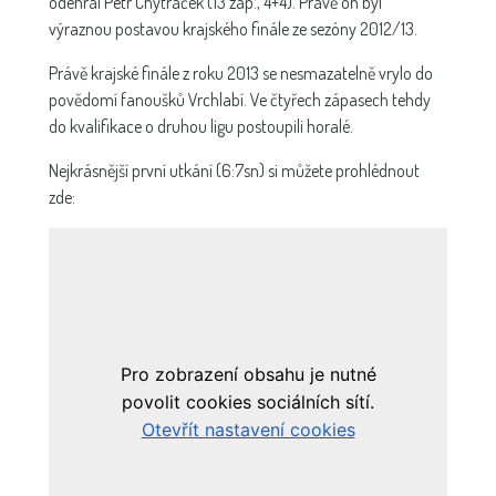
odehrál Petr Chytráček (13 záp., 4+4). Právě on byl
výraznou postavou krajského finále ze sezóny 2012/13.
Právě krajské finále z roku 2013 se nesmazatelně vrylo do
povědomí fanoušků Vrchlabí. Ve čtyřech zápasech tehdy
do kvalifikace o druhou ligu postoupili horalé.
Nejkrásnější první utkání (6:7sn) si můžete prohlédnout
zde: