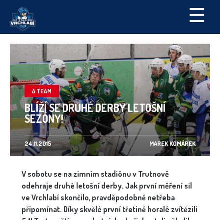
☰
A TEAM
BLÍŽÍ SE DRUHÉ DERBY LETOŠNÍ
SEZÓNY!
24.11.2015
MAREK KOMÁREK
V sobotu se na zimním stadiónu v Trutnově
odehraje druhé letošní derby. Jak první měření sil
ve Vrchlabí skončilo, pravděpodobně netřeba
připomínat. Díky skvělé první třetině horalé zvítězili