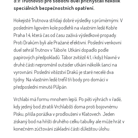
5:1! Trutnovští pro sobotní duel přichystali několik
speciálních bezpečnostních opatření.
Hokejisté Trutnova střídají dobré výsledky s průměrnými. V
posledním ligovém kole podlehli na vlastním ledě Kobře
Praha 1:4, která čas od času zažívá výsledkové propady.
Proti Drakům byli ale Pražané efektivní. Poslední venkovní
duel sehrál Trutnov v Táboře. Utkání dopadlo podle
papírových předpokladů. Tábor zvítězil 4:1, i když hlavně v
druhé části neproměnil outsider utkání několik šancí na
vyrovnání. Poslední vítězství Draků je staré necelé dva
týdny. Na vlastním ledě trefil tři body pro domácí v
předposlední minutě Půlpán.
Vrchlabí má formu mnohem lepší. Po pěti výhrách v řadě,
kdy jediný bod ztratili Vrchlabští doma proti bojovnému
Písku, přišla porážka v prodloužení v Klatovech. Jeden
získaný bod na hřišti druhého celku tabulky ale může hrát v
konečném zúčtování základní části důležitou úlohu.