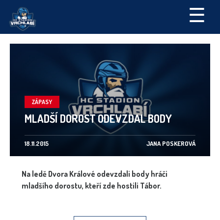
☰
ZÁPASY
MLADŠÍ DOROST ODEVZDAL BODY
18.11.2015
JANA POSKEROVÁ
Na ledě Dvora Králové odevzdali body hráči
mladšího dorostu, kteří zde hostili Tábor.