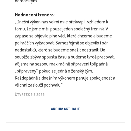
domácí tým.
Hodnocení trenéra:
„Dnešní výkon nás velmi mile překvapil, vzhledem k
tomu, že jsme měli pouze jeden společný trénink. V
zápase se objevilo plno věcí, které chceme a budeme
po hráčích vyžadovat. Samozřejmě se objevilo i pár
nedostatků, které se budeme snažit odstranit. Do
soutěže zbývá spousta času a budeme tvrdě pracovat,
ať jsme na sezonu maximálně připraveni (případně
„připraveny“, pokud se jedná o ženský tým).
Každopádně s dnešním výkonem panuje spokojenost a
všichni zaslouží pochvalu.“
ČTVRTEK 6.8.2026
ARCHIV AKTUALIT