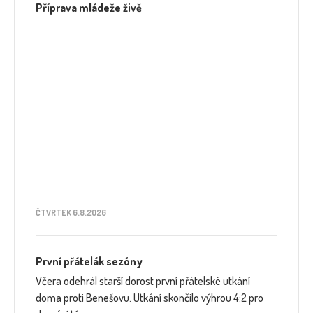
Příprava mládeže živě
ČTVRTEK 6.8.2026
První přátelák sezóny
Včera odehrál starší dorost první přátelské utkání
doma proti Benešovu. Utkání skončilo výhrou 4:2 pro