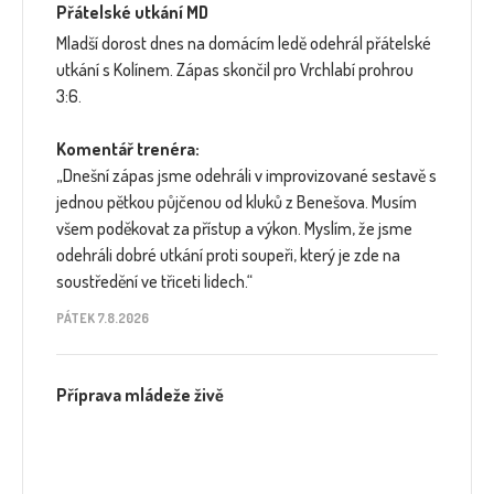
Přátelské utkání MD
Mladší dorost dnes na domácím ledě odehrál přátelské
utkání s Kolínem. Zápas skončil pro Vrchlabí prohrou
3:6.
Komentář trenéra:
„Dnešní zápas jsme odehráli v improvizované sestavě s
jednou pětkou půjčenou od kluků z Benešova. Musím
všem poděkovat za přístup a výkon. Myslím, že jsme
odehráli dobré utkání proti soupeři, který je zde na
soustředění ve třiceti lidech.“
PÁTEK 7.8.2026
Příprava mládeže živě