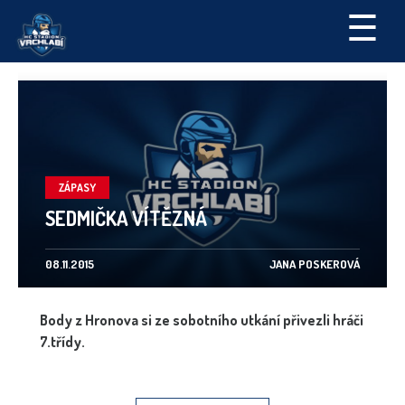
☰
ZÁPASY
SEDMIČKA VÍTĚZNÁ
08.11.2015
JANA POSKEROVÁ
Body z Hronova si ze sobotního utkání přivezli hráči
7.třídy.