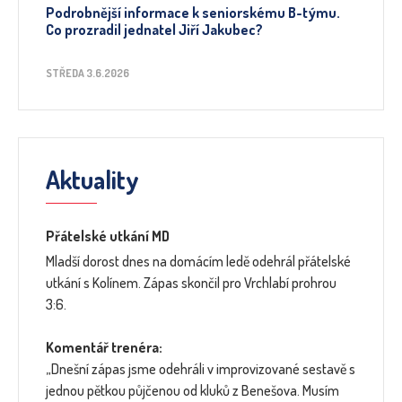
Podrobnější informace k seniorskému B-týmu.
Co prozradil jednatel Jiří Jakubec?
STŘEDA 3.6.2026
Aktuality
Přátelské utkání MD
Mladší dorost dnes na domácím ledě odehrál přátelské
utkání s Kolínem. Zápas skončil pro Vrchlabí prohrou
3:6.
Komentář trenéra:
„Dnešní zápas jsme odehráli v improvizované sestavě s
jednou pětkou půjčenou od kluků z Benešova. Musím