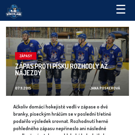
☰
ZÁPASY
ZÁPAS PROTI PÍSKU ROZHODLY AŽ
NÁJEZDY
07.11.2015
JANA POSKEROVÁ
Ačkoliv domácí hokejisté vedli v zápase o dvě
branky, píseckým hráčům se v poslední třetině
podařilo výsledek srovnat. Rozhodnutí herně
pohledného zápasu nepřineslo ani následné