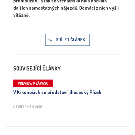
prodloužení, a tak se vrchlabská hala dočkala
dalších samostatných nájezdů. Domácí z nich vyšli
vítězně.
SDÍLET ČLÁNEK
SOUVISEJÍCÍ ČLÁNKY
PREVIEW K ZÁPASU
V Krkonoších se představí jihočeský Písek
ČTVRTEK 5.11.2015