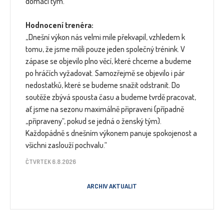
domácí tým.
Hodnocení trenéra:
„Dnešní výkon nás velmi mile překvapil, vzhledem k
tomu, že jsme měli pouze jeden společný trénink. V
zápase se objevilo plno věcí, které chceme a budeme
po hráčích vyžadovat. Samozřejmě se objevilo i pár
nedostatků, které se budeme snažit odstranit. Do
soutěže zbývá spousta času a budeme tvrdě pracovat,
ať jsme na sezonu maximálně připraveni (případně
„připraveny“, pokud se jedná o ženský tým).
Každopádně s dnešním výkonem panuje spokojenost a
všichni zaslouží pochvalu.“
ČTVRTEK 6.8.2026
ARCHIV AKTUALIT