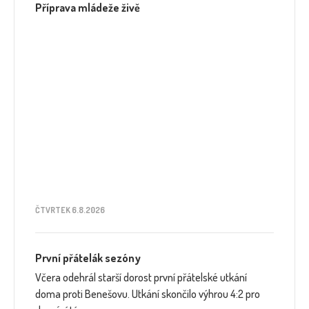
Příprava mládeže živě
ČTVRTEK 6.8.2026
První přátelák sezóny
Včera odehrál starší dorost první přátelské utkání
doma proti Benešovu. Utkání skončilo výhrou 4:2 pro