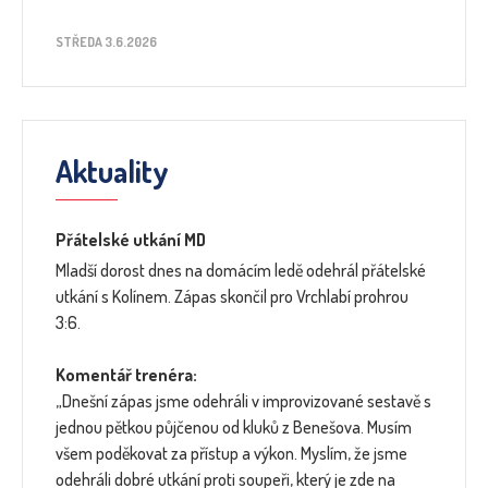
STŘEDA 3.6.2026
Aktuality
Přátelské utkání MD
Mladší dorost dnes na domácím ledě odehrál přátelské
utkání s Kolínem. Zápas skončil pro Vrchlabí prohrou
3:6.
Komentář trenéra:
„Dnešní zápas jsme odehráli v improvizované sestavě s
jednou pětkou půjčenou od kluků z Benešova. Musím
všem poděkovat za přístup a výkon. Myslím, že jsme
odehráli dobré utkání proti soupeři, který je zde na