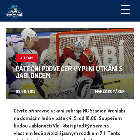
☰
A TEAM
PÁTEČNÍ PODVEČER VYPLNÍ UTKÁNÍ S
JABLONCEM
03.09.2015
MAREK KOMÁREK
Čtvrté přípravné utkání sehraje HC Stadion Vrchlabí
na domácím ledě v pátek 4. 9. od 18:00. Soupeřem
budou Jablonečtí Vlci, kteří před týdnem na
vlastním ledě zvítězili jasným rozdílem 7:1. Tento