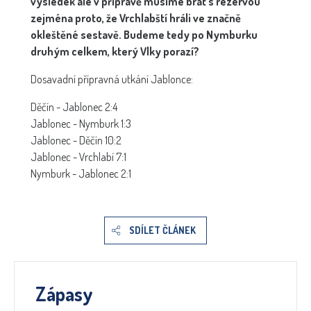
výsledek ale v přípravě musíme brát s rezervou
zejména proto, že Vrchlabští hráli ve značně
okleštěné sestavě. Budeme tedy po Nymburku
druhým celkem, který Vlky porazí?
Dosavadní přípravná utkání Jablonce:
Děčín - Jablonec 2:4
Jablonec - Nymburk 1:3
Jablonec - Děčín 10:2
Jablonec - Vrchlabí 7:1
Nymburk - Jablonec 2:1
SDÍLET ČLÁNEK
Zápasy