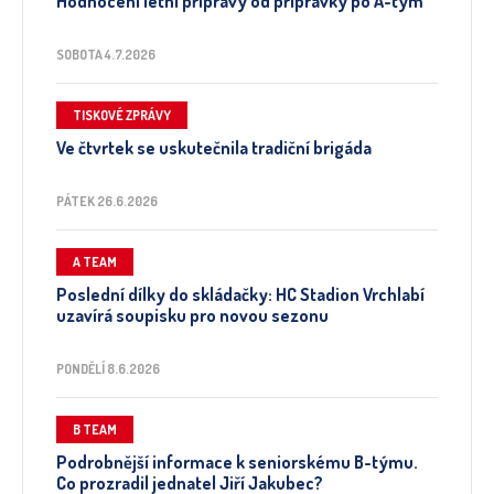
Hodnocení letní přípravy od přípravky po A-tým
SOBOTA 4.7.2026
TISKOVÉ ZPRÁVY
Ve čtvrtek se uskutečnila tradiční brigáda
PÁTEK 26.6.2026
A TEAM
Poslední dílky do skládačky: HC Stadion Vrchlabí
uzavírá soupisku pro novou sezonu
PONDĚLÍ 8.6.2026
B TEAM
Podrobnější informace k seniorskému B-týmu.
Co prozradil jednatel Jiří Jakubec?