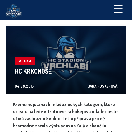
☰
A TEAM
HC KRKONOŠE
04.08.2015
JANA POSKEROVÁ
Kromě nejstarších mládežnických kategorií, které
už jsou na ledě v Trutnově, si hokejová mládež ještě
užívá zasloužené volno. Letní příprava pro ně
hromadně začala výstupem na Žalý a skončila