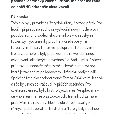
poslední červnový víkend. Přinášíme přehled toho,
co hráči HC Krkonoše absolvovali.
Přípravka
Tréninky byly pravidelně 3x týdně: úterý, čtvrtek, pátek. Pro
letošní přípravu na suchu se vyzkoušel nový model a to v
podobě jednoho společného tréninku s vrchlabskými
fotbalisty. Tyto tréninky probíhaly každé úterý na
fotbalovém hřišti v Hartě, ve spolupráci s fotbalovými
trenéry, zaměřené byly především na rozvoj obratnosti,
osvojování fotbalových dovedností, zařadila se také silová
průprava a samozřejmě nesměla chybět samotná hra,
která je základním požadavkem v tréninku malých dětí.
Společné tréninky hodnotí trenér Tomáš Jirků velmi kladně
a rád by v nich pokračoval i v příštích sezónách. Pro
čtvrteční tréninky byl v květnu využit areál Vejsplachy a v
červnu areál manželů Zátopkových. Trénink byl zaměřen
především na rozvoj rychlosti a obratnosti. Starty z
různých poloh, obratnostní dráhy a štafety byly nedílnou