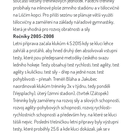
součástí většiny tréninkových jednotek. Páteční tréninky
probíhaly na inlinové ploše zimního stadiónu a v tělocvičně
na Liščím kopci. Pro příští sezónu se plánuje větší využití
tělocvičny a zaměření na základy nářaďové gymnastiky,
která je vhodná pro rozvoj obratnosti a síly.
Ročníky 2005-2006
Letní příprava začala klukům 4.5.2015 kdy se kluci lehce
zahřáli a protáhli, aby hned druhý den absolvovali vstupní
testy, které jsou předepsané metodiky českého svazu
ledního hokeje. Testy obsahují test rychlosti, test agility, test
agility s kuličkou, test síly - dřep na jedné noze, test
pohyblivosti – přesah. Trenéři Bláha a Jakubec
naordinovali klukům tréninky 3x v týdnu, tedy pondělí
(Vejsplachy), úterý (zimní stadion), čtvrtek (Zátopek).
Tréninky byly zaměřeny na rozvoj síly a silových schopností,
rozvoj agility-pohybových schopností, rozvoj rychlosti-
rychlostních schopností a především hry, na které se kluci
těšili nejvíc. Poslední třešničkou letní přípravy byly výstupní
testy, které proběhly 25.6 a kde kluci dokázali, jak se v