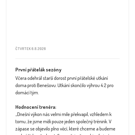
ČTVRTEK 6.8.2026
První přátelák sezóny
Včera odehrál starší dorost první přátelské utkání
doma proti Benešovu. Utkání skončilo výhrou 4:2 pro
domácí tým.
Hodnocení trenéra:
„Dnešní výkon nás velmi mile překvapil, vzhledem k
tomu, že jsme měli pouze jeden společný trénink. V
zápase se objevilo plno věcí, které chceme a budeme