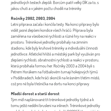
jednotlivých testech zlepšili. Borcům patří velký DÍK za to, s
jakou chutí a v jakém počtu chodili na tréninky.
Ročníky 2002, 2003, 2004
Letní příprava začala i končila testy. Na konci přípravy bylo
vidět jasné zlepšení kondice všech hráčů. Příprava byla
zaměřena na všeobecné rychlosti a různé hry na reakci v
prostoru. Tréninkové jednotky probíhaly na zimním
stadionu, kde byly kruhové tréninky a individuální činnosti
jednotlivce. Atletické hřiště a městský park byl využíván pro
zlepšení rychlosti, obratnostní rychlosti a reakci v prostoru,
která probíhala formou her. Ročníky 2003 a 2004 byli s
Petrem Horákem na fotbalovém turnaji hokejových týmů
v Poděbradech, kde hráči skončili na krásném třetím místě,
což pro ně byla třešnička na dortu na konci přípravy.
Mladší dorost a starší dorost
Tým měl naplánované tři tréninkové jednotky týdně a k
tomu ještě nedělní bruslení na inlinech. Tréninkové jednotky