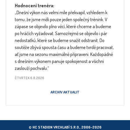
Hodnocení trenéra:
„Dnešní výkon nás velmi mile překvapil, vzhledem k
tomu, že jsme měli pouze jeden společný trénink. V
zápase se objevilo plno věcí, které chceme a budeme
po hráčích vyžadovat. Samozřejmě se objevilo i pár
nedostatků, které se budeme snažit odstranit. Do
soutěže zbývá spousta času a budeme tvrdě pracovat,
ať jsme na sezonu maximálně připraveni. Každopádně
s dnešním výkonem panuje spokojenost a všichni
zaslouží pochvalu.“
ČTVRTEK 6.8.2026
ARCHIV AKTUALIT
© HC STADION VRCHLABÍ S.R.O., 2006–2026