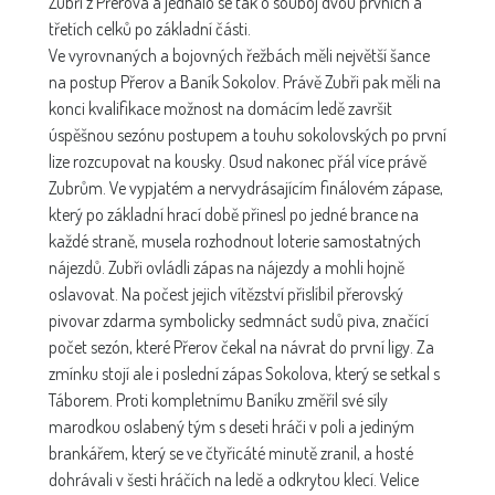
Zubři z Přerova a jednalo se tak o souboj dvou prvních a
třetích celků po základní části.
Ve vyrovnaných a bojovných řežbách měli největší šance
na postup Přerov a Baník Sokolov. Právě Zubři pak měli na
konci kvalifikace možnost na domácím ledě završit
úspěšnou sezónu postupem a touhu sokolovských po první
lize rozcupovat na kousky. Osud nakonec přál více právě
Zubrům. Ve vypjatém a nervydrásajícím finálovém zápase,
který po základní hrací době přinesl po jedné brance na
každé straně, musela rozhodnout loterie samostatných
nájezdů. Zubři ovládli zápas na nájezdy a mohli hojně
oslavovat. Na počest jejich vítězství přislíbil přerovský
pivovar zdarma symbolicky sedmnáct sudů piva, značící
počet sezón, které Přerov čekal na návrat do první ligy. Za
zmínku stojí ale i poslední zápas Sokolova, který se setkal s
Táborem. Proti kompletnímu Baníku změřil své síly
marodkou oslabený tým s deseti hráči v poli a jediným
brankářem, který se ve čtyřicáté minutě zranil, a hosté
dohrávali v šesti hráčích na ledě a odkrytou klecí. Velice