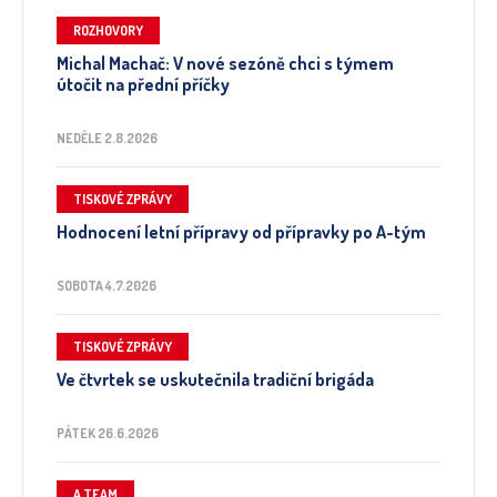
ROZHOVORY
Michal Machač: V nové sezóně chci s týmem
útočit na přední příčky
NEDĚLE 2.8.2026
TISKOVÉ ZPRÁVY
Hodnocení letní přípravy od přípravky po A-tým
SOBOTA 4.7.2026
TISKOVÉ ZPRÁVY
Ve čtvrtek se uskutečnila tradiční brigáda
PÁTEK 26.6.2026
A TEAM