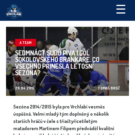
☰
A TEAM
SEDMNÁCT SUDŮ PIVA I GÓL
SOKOLOVSKÉHO BRANKÁŘE. CO
VŠECHNO PŘINESLA LETOŠNÍ
SEZÓNA?
26.04.2015
TOMÁŠ BROŽ
Sezóna 2014/2015 byla pro Vrchlabí vesměs
úspěšná. Velmi mladý tým doplněný o několik
starších hráčů v čele s třiačtyřicetiletým
matadorem Martinem Filipem předváděl kvalitní