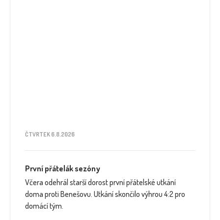
ČTVRTEK 6.8.2026
První přátelák sezóny
Včera odehrál starší dorost první přátelské utkání
doma proti Benešovu. Utkání skončilo výhrou 4:2 pro
domácí tým.