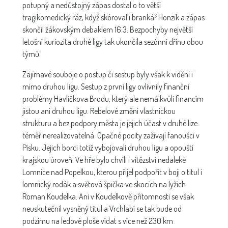
potupný a nedůstojný zápas dostal o to větší
tragikomedický ráz, když skóroval i brankář Honzík a zápas
skončil žákovským debaklem 16:3. Bezpochyby největší
letošní kuriozita druhé ligy tak ukončila sezónní dřinu obou
týmů.
Zajímavé souboje o postup či sestup byly však k vidění i
mimo druhou ligu. Sestup z první ligy ovlivnily finanční
problémy Havlíčkova Brodu, který ale nemá kvůli financím
jistou ani druhou ligu. Rebelové změní vlastnickou
strukturu a bez podpory města je jejich účast v druhé lize
téměř nerealizovatelná. Opačné pocity zažívají fanoušci v
Písku. Jejich borci totiž vybojovali druhou ligu a opouští
krajskou úroveň. Ve hře bylo chvíli i vítězství nedaleké
Lomnice nad Popelkou, kterou přijel podpořit v boji o titul i
lomnický rodák a světová špička ve skocích na lyžích
Roman Koudelka. Ani v Koudelkově přítomnosti se však
neuskutečnil vysněný titul a Vrchlabí se tak bude od
podzimu na ledové ploše vídat s více než 230 km