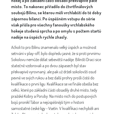
hokej a po základní části obsadil překvapivé páté
místo. To nakonec přiřadilo do čtvrtfinálových
soubojů Bílinu, se kterou měli vrchlabští do té doby
zápornou bilanci. Po úspěšném vstupu do série
však přišla pro všechny fanoušky vrchlabského
hokeje studená sprcha a po omylu s počtem startů
naděje na úspěch rychle zhasly.
Ačkoli to pro Bílinu znamenalo velký úspěch a možnost
setrvání v play-off, bylo dopředu jasné, že si proti prvnímu
Sokolovu nemůže dělat sebevětší naděje. Bílinští Draci sice
statečně vzdorovali a po dvou zápasech byl stav
překvapivě vyrovnaný, ale pak už drželi sokolovští osud
pevně ve svých rukou a bez další prohry prošli čistě do
kvalifikace o první ligu. Kvalifikace se ve finále obešla bez
celků, které po základní části obsadily druhé místo, tedy
pražské Kobry a Poruby. Na místo nich do postupových
bojů pronikl Tábor a nejúspěšnější tým v historii
samostatné české ligy - Vsetín. V kvalifikaci nechyběli ani