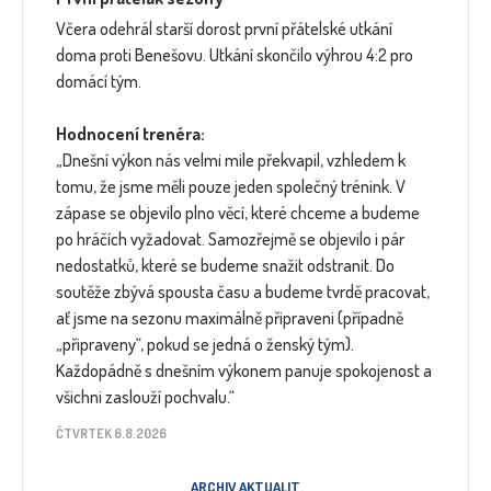
Včera odehrál starší dorost první přátelské utkání
doma proti Benešovu. Utkání skončilo výhrou 4:2 pro
domácí tým.
Hodnocení trenéra:
„Dnešní výkon nás velmi mile překvapil, vzhledem k
tomu, že jsme měli pouze jeden společný trénink. V
zápase se objevilo plno věcí, které chceme a budeme
po hráčích vyžadovat. Samozřejmě se objevilo i pár
nedostatků, které se budeme snažit odstranit. Do
soutěže zbývá spousta času a budeme tvrdě pracovat,
ať jsme na sezonu maximálně připraveni (případně
„připraveny“, pokud se jedná o ženský tým).
Každopádně s dnešním výkonem panuje spokojenost a
všichni zaslouží pochvalu.“
ČTVRTEK 6.8.2026
ARCHIV AKTUALIT