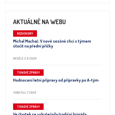
AKTUÁLNĚ NA WEBU
ROZHOVORY
Michal Machač: V nové sezóně chci s týmem
útočit na přední příčky
NEDĚLE 2.8.2026
TISKOVÉ ZPRÁVY
Hodnocení letní přípravy od přípravky po A-tým
SOBOTA 4.7.2026
TISKOVÉ ZPRÁVY
Ve čtvrtek se uskutečnila tradiční brigáda