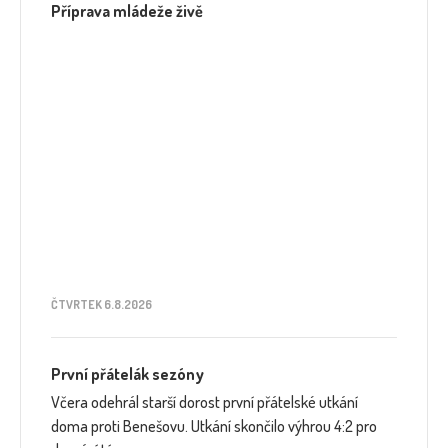
Příprava mládeže živě
ČTVRTEK 6.8.2026
První přátelák sezóny
Včera odehrál starší dorost první přátelské utkání
doma proti Benešovu. Utkání skončilo výhrou 4:2 pro