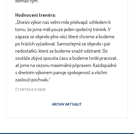
domácí tým.
Hodnocení trenéra:
„Dnešní výkon nás velmi mile překvapil, vzhledem k
tomu, že jsme měli pouze jeden společný trénink. V
zápase se objevilo plno věcí, které chceme a budeme
po hráčích vyžadovat. Samozřejmě se objevilo i pár
nedostatků, které se budeme snažit odstranit. Do
soutěže zbývá spousta času a budeme tvrdě pracovat,
ať jsme na sezonu maximálně připraveni. Každopádně
s dnešním výkonem panuje spokojenost a všichni
zaslouží pochvalu.“
ČTVRTEK 6.8.2026
ARCHIV AKTUALIT