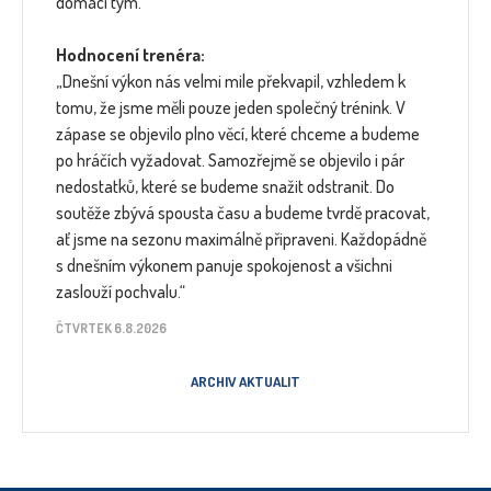
domácí tým.
Hodnocení trenéra:
„Dnešní výkon nás velmi mile překvapil, vzhledem k
tomu, že jsme měli pouze jeden společný trénink. V
zápase se objevilo plno věcí, které chceme a budeme
po hráčích vyžadovat. Samozřejmě se objevilo i pár
nedostatků, které se budeme snažit odstranit. Do
soutěže zbývá spousta času a budeme tvrdě pracovat,
ať jsme na sezonu maximálně připraveni. Každopádně
s dnešním výkonem panuje spokojenost a všichni
zaslouží pochvalu.“
ČTVRTEK 6.8.2026
ARCHIV AKTUALIT