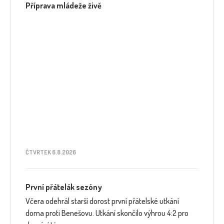
Příprava mládeže živě
ČTVRTEK 6.8.2026
První přátelák sezóny
Včera odehrál starší dorost první přátelské utkání
doma proti Benešovu. Utkání skončilo výhrou 4:2 pro