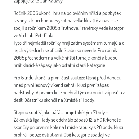
zapojuje také Jan Kadavý.
Ročník 2005 ukončil hru na polovičním hřišti a po zbytek
sezóny si kluci budou zvykat na velké kluziště a navíc se
spojili s ročníkem 2005 z Trutnova. Trenérsky vede kategorii
ve Vrchlabí Petr Fiala.
Tyto tři nejmladší ročníky hrají zatím systémem turnajů a o
jejich výsledcích se oficiálně tabulka nevede. Pro ročník
2005 přechodem na velké hřiště turnaje končí a budou
hrát klasické zápasy jako ostatní starší kategorie.
Pro 5.třídu skončila první část soutěže těsně před Vánoci,
hned první lednový víkend sehráli kluci první zápas
nadstavby. V prvním kole odehrál tým osmnáct zápasů a z
desíti účastníku skončil na 7.místě s 11 body.
Stejnou soutěž jako páťáci hraje také tým 7.třídy –
Žákovská liga. Tady se odehrálo zápasů 12 a HC Krkonoše
skončily po prvním kole na 1.místě tabulky s 20 body, kluci
prohráli pouze dvě utkání. Obě kategorie spadají ve