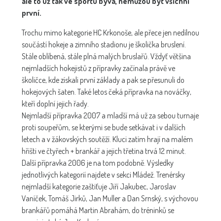
ale to už tak ve sportu bývá, nemůžou být všichni
první.
Trochu mimo kategorie HC Krkonoše, ale přece jen nedílnou
součástí hokeje a zimního stadionu je školička bruslení.
Stále oblíbená, stále plná malých bruslařů. Vždyť většina
nejmladších hokejistů z přípravky začínala právě ve
školičce, kde získali první základy a pak se přesunuli do
hokejových šaten. Také letos čeká přípravka na nováčky,
kteří doplní jejich řady.
Nejmladší přípravka 2007 a mladší má už za sebou turnaje
proti soupeřům, se kterými se bude setkávat i v dalších
letech a v žákovských soutěží. Kluci zatím hrají na malém
hřišti ve čtyřech + brankář a jejich třetina trvá 12 minut.
Další přípravka 2006 je na tom podobně. Výsledky
jednotlivých kategorií najdete v sekci Mládež. Trenérsky
nejmladší kategorie zaštiťuje Jiří Jakubec, Jaroslav
Vaníček, Tomáš Jirků, Jan Muller a Dan Srnský, s výchovou
brankářů pomáhá Martin Abrahám, do tréninků se