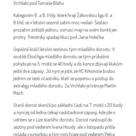
Vrchlabí pod Tomáše Bláhu.
Kategoriím 6. a 8. třídy, které hrají Žákovskou ligu 6. a
8.tříd, se v letošní sezoně zatím moc nedaří. Šesťáci
prozatím zvítězili jednou, osmáci mají na svém kontě jen
prohry. Trenérsky spadají kluci pod Jana Holečka.
Úspěšně kráčí letošní sezónou tým mladšího dorostu. V
soutěži Eliod liga mladšího dorostu se tým průběžně
pohybuje na 5. místě se 40 body a do konce zbývají klukům
ještě dva zápasy. Již nyní je jisté, že HC Krkonoše budou
jedním ze šesti účastníků, kteří se poperou o postup do
extraligy mladšího dorostu. Za Vrchlabí je trénuje Martin
Mach.
Starší dorost skončil po základní části na 7. místě s 20 body
a nyní jej od ledna čekají nadstavbové zápasy, kde jde o
udržení se v Lize staršího dorostu. Dorost nastoupil do
sezóny pod vedením Ivana Houdy, ale v listopadu přišla
rošáda s juniorkou a tým nyní hraje pod vedením Petra