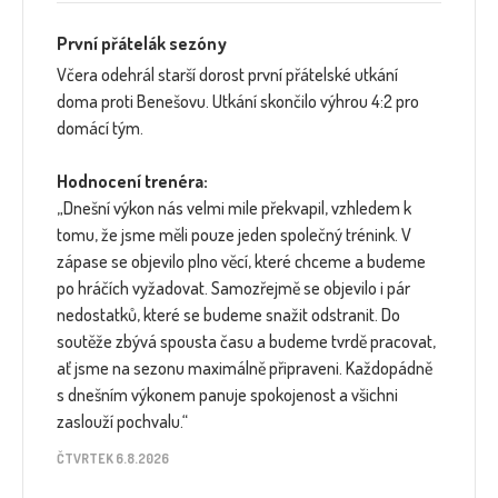
První přátelák sezóny
Včera odehrál starší dorost první přátelské utkání
doma proti Benešovu. Utkání skončilo výhrou 4:2 pro
domácí tým.
Hodnocení trenéra:
„Dnešní výkon nás velmi mile překvapil, vzhledem k
tomu, že jsme měli pouze jeden společný trénink. V
zápase se objevilo plno věcí, které chceme a budeme
po hráčích vyžadovat. Samozřejmě se objevilo i pár
nedostatků, které se budeme snažit odstranit. Do
soutěže zbývá spousta času a budeme tvrdě pracovat,
ať jsme na sezonu maximálně připraveni. Každopádně
s dnešním výkonem panuje spokojenost a všichni
zaslouží pochvalu.“
ČTVRTEK 6.8.2026