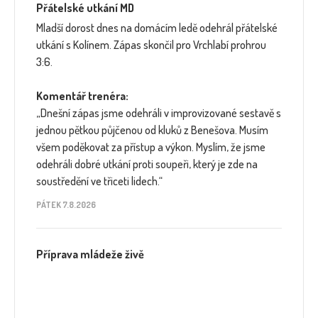
Přátelské utkání MD
Mladší dorost dnes na domácím ledě odehrál přátelské
utkání s Kolínem. Zápas skončil pro Vrchlabí prohrou
3:6.
Komentář trenéra:
„Dnešní zápas jsme odehráli v improvizované sestavě s
jednou pětkou půjčenou od kluků z Benešova. Musím
všem poděkovat za přístup a výkon. Myslím, že jsme
odehráli dobré utkání proti soupeři, který je zde na
soustředění ve třiceti lidech.“
PÁTEK 7.8.2026
Příprava mládeže živě