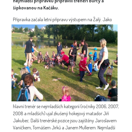
nejmladší přípravku připravili trenéři buřty a
šipkovanou na Kačáku.
Přípravka začala letní přípravu výstupem na Žalý.
Jako
hlavní trenér se nejmladších kategorií (ročníky 2006, 2007,
2008 a mladších) ujal zkušený hokejový matador Jiří
Jakubec. Další trenérské pozice jsou zajištěny Jaroslavem
Vaníčkem, Tomášem Jirků a Janem Mullerem. Nejmladší