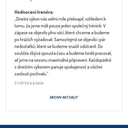
Hodnocení trenéra:
„Dnešní výkon nás velmi mile překvapil, vzhledem k
tomu, že jsme měli pouze jeden společný trénink. V
zápase se objevilo plno věcí, které chceme a budeme
po hráčích vyžadovat. Samozřejmě se objevilo i pár
nedostatků, které se budeme snažit odstranit. Do
soutěže zbývá spousta času a budeme tvrdě pracovat,
ať jsme na sezonu maximálně připraveni. Každopádně
s dnešním výkonem panuje spokojenost a všichni
zaslouží pochvalu.“
ČTVRTEK 6.8.2026
ARCHIV AKTUALIT