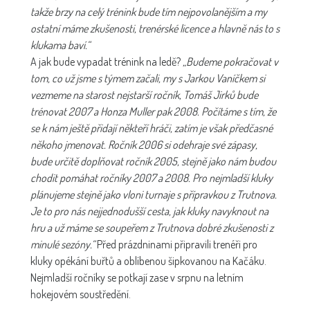
takže brzy na celý trénink bude tím nejpovolanějším a my
ostatní máme zkušenosti, trenérské licence a hlavně nás to s
klukama baví.“
A jak bude vypadat trénink na ledě?
„Budeme pokračovat v
tom, co už jsme s týmem začali, my s Jarkou Vaníčkem si
vezmeme na starost nejstarší ročník, Tomáš Jirků bude
trénovat 2007 a Honza Muller pak 2008. Počítáme s tím, že
se k nám ještě přidají někteří hráči, zatím je však předčasné
někoho jmenovat. Ročník 2006 si odehraje své zápasy,
bude určitě doplňovat ročník 2005, stejně jako nám budou
chodit pomáhat ročníky 2007 a 2008. Pro nejmladší kluky
plánujeme stejně jako vloni turnaje s přípravkou z Trutnova.
Je to pro nás nejjednodušší cesta, jak kluky navyknout na
hru a už máme se soupeřem z Trutnova dobré zkušenosti z
minulé sezóny.“
Před prázdninami připravili trenéři pro
kluky opékání buřtů a oblíbenou šipkovanou na Kačáku.
Nejmladší ročníky se potkají zase v srpnu na letním
hokejovém soustředění.