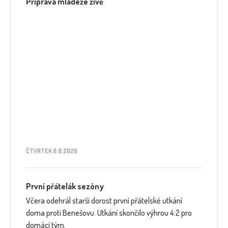
Příprava mládeže živě
ČTVRTEK 6.8.2026
První přátelák sezóny
Včera odehrál starší dorost první přátelské utkání
doma proti Benešovu. Utkání skončilo výhrou 4:2 pro
domácí tým.