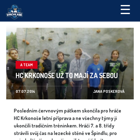
☰
A TEAM
HC KRKONOŠE UŽ TO MAJÍ ZA SEBOU
07.07.2014
JANA POSKEROVÁ
Posledním červnovým pátkem skončila pro hráče
HC Krkonoše letní příprava a ne všechny týmy ji
ukončili tradičním tréninkem. Hráči 7. a 8. třídy
strávili svůj čas na lezecké stěně ve Špindlu, pro