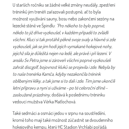
U starších ročníku se žádné velké změny neudály, zpestření
tréninků jim trenéři zařazovali postupně, ať to byla
možnost využívání sauny, bosu nebo zakončení sezóny na
lezecké stěně ve Špindlu:
"Pro někoho to bylo poprvé,
někdo to již dříve vyzkoušel, v každém případě to zvládli
všichni. Kluci si tak protáhli pěkně svoje svaly a hlavně si zde
vyzkoušeli, jak se jim hodí jejich vymakané hokejové nohy,
jejichž síla je důležitá nejen na ledě, ale právě i při lezení. V
areálu Sv.Petra jsme si zároveň všichni poprvé vyzkoušeli
zahrát discgolf, bojovnost kluků se projevila i zde. Nebyla by
to naše trenérka Kamča, kdyby nezakončila trénink
oblíbenými kliky, a tak jsme si to dali i zde. Tím jsme ukončili
letní přípravu a nyní si užíváme - po té celoroční dřině -
zaslouženě prázdniny,
dodává k poslednímu tréninku
vedoucí mužstva Věrka Matlochová.
Také sedmáci a osmáci jedou v srpnu na soustředění,
kromě toho mají také možnost zúčastnit se dvoudenního
hokejového kempu, který HC Stadion Vrchlabí pořádá.