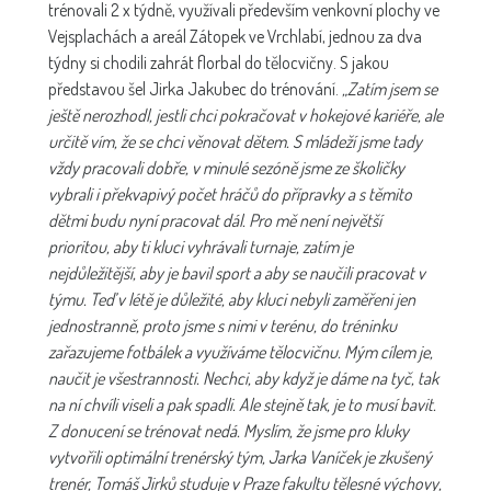
trénovali 2 x týdně, využívali především venkovní plochy ve
Vejsplachách a areál Zátopek ve Vrchlabí, jednou za dva
týdny si chodili zahrát florbal do tělocvičny. S jakou
představou šel Jirka Jakubec do trénování.
„Zatím jsem se
ještě nerozhodl, jestli chci pokračovat v hokejové kariéře, ale
určitě vím, že se chci věnovat dětem. S mládeží jsme tady
vždy pracovali dobře, v minulé sezóně jsme ze školičky
vybrali i překvapivý počet hráčů do přípravky a s těmito
dětmi budu nyní pracovat dál. Pro mě není největší
prioritou, aby ti kluci vyhrávali turnaje, zatím je
nejdůležitější, aby je bavil sport a aby se naučili pracovat v
týmu. Teď v létě je důležité, aby kluci nebyli zaměřeni jen
jednostranně, proto jsme s nimi v terénu, do tréninku
zařazujeme fotbálek a využíváme tělocvičnu. Mým cílem je,
naučit je všestrannosti. Nechci, aby když je dáme na tyč, tak
na ní chvíli viseli a pak spadli. Ale stejně tak, je to musí bavit.
Z donucení se trénovat nedá. Myslím, že jsme pro kluky
vytvořili optimální trenérský tým, Jarka Vaníček je zkušený
trenér, Tomáš Jirků studuje v Praze fakultu tělesné výchovy,