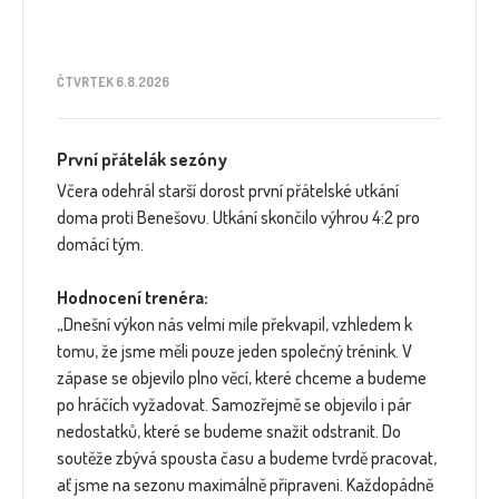
ČTVRTEK 6.8.2026
První přátelák sezóny
Včera odehrál starší dorost první přátelské utkání
doma proti Benešovu. Utkání skončilo výhrou 4:2 pro
domácí tým.
Hodnocení trenéra:
„Dnešní výkon nás velmi mile překvapil, vzhledem k
tomu, že jsme měli pouze jeden společný trénink. V
zápase se objevilo plno věcí, které chceme a budeme
po hráčích vyžadovat. Samozřejmě se objevilo i pár
nedostatků, které se budeme snažit odstranit. Do
soutěže zbývá spousta času a budeme tvrdě pracovat,
ať jsme na sezonu maximálně připraveni. Každopádně