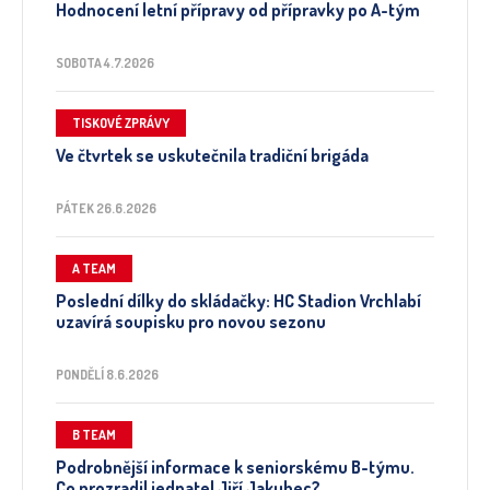
Hodnocení letní přípravy od přípravky po A-tým
SOBOTA 4.7.2026
TISKOVÉ ZPRÁVY
Ve čtvrtek se uskutečnila tradiční brigáda
PÁTEK 26.6.2026
A TEAM
Poslední dílky do skládačky: HC Stadion Vrchlabí
uzavírá soupisku pro novou sezonu
PONDĚLÍ 8.6.2026
B TEAM
Podrobnější informace k seniorskému B-týmu.
Co prozradil jednatel Jiří Jakubec?