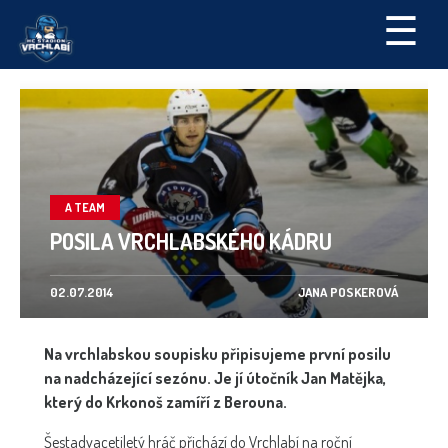
☰
A TEAM
POSILA VRCHLABSKÉHO KÁDRU
02.07.2014
JANA POSKEROVÁ
Na vrchlabskou soupisku připisujeme první posilu
na nadcházející sezónu. Je jí útočník Jan Matějka,
který do Krkonoš zamíří z Berouna.
Šestadvacetiletý hráč přichází do Vrchlabí na roční