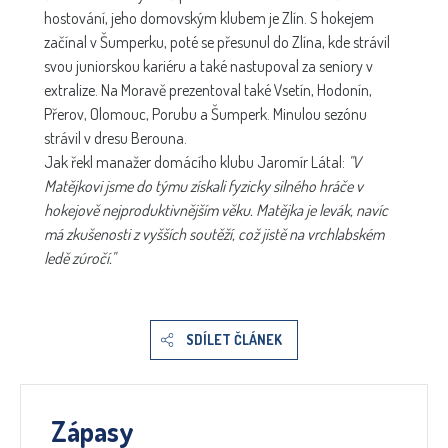
hostování, jeho domovským klubem je Zlín. S hokejem
začínal v Šumperku, poté se přesunul do Zlína, kde strávil
svou juniorskou kariéru a také nastupoval za seniory v
extralize. Na Moravě prezentoval také Vsetín, Hodonín,
Přerov, Olomouc, Porubu a Šumperk. Minulou sezónu
strávil v dresu Berouna.
Jak řekl manažer domácího klubu Jaromír Látal:
"V
Matějkovi jsme do týmu získali fyzicky silného hráče v
hokejově nejproduktivnějším věku. Matějka je levák, navíc
má zkušenosti z vyšších soutěží, což jistě na vrchlabském
ledě zúročí."
SDÍLET ČLÁNEK
Zápasy