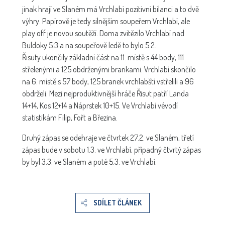
jinak hrají ve Slaném má Vrchlabí pozitivní bilanci a to dvě
výhry. Papírově je tedy silnějším soupeřem Vrchlabí, ale
play off je novou soutěží. Doma zvítězilo Vrchlabí nad
Buldoky 5:3 a na soupeřově ledě to bylo 5:2.
Řisuty ukončily základní část na 11. místě s 44 body, 111
střelenými a 125 obdrženými brankami. Vrchlabí skončilo
na 6. místě s 57 body, 125 branek vrchlabští vstřelili a 96
obdrželi. Mezi nejproduktivnější hráče Řisut patří Landa
14+14, Kos 12+14 a Náprstek 10+15. Ve Vrchlabí vévodí
statistikám Filip, Fořt a Březina.
Druhý zápas se odehraje ve čtvrtek 27.2. ve Slaném, třetí
zápas bude v sobotu 1.3. ve Vrchlabí, případný čtvrtý zápas
by byl 3.3. ve Slaném a poté 5.3. ve Vrchlabí.
SDÍLET ČLÁNEK