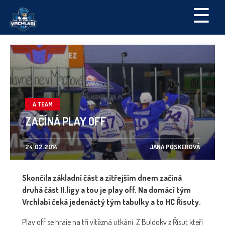
☰
A TEAM
ZAČÍNÁ PLAY OFF
24.02.2014
JANA POSKEROVÁ
Skončila základní část a zítřejším dnem začíná
druhá část II.ligy a tou je play off. Na domácí tým
Vrchlabí čeká jedenáctý tým tabulky a to HC Řisuty.
Play off se hraje na tři vítězná utkání. Z Buldoky z Řisut kteří