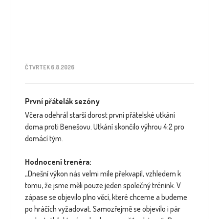
ČTVRTEK 6.8.2026
První přátelák sezóny
Včera odehrál starší dorost první přátelské utkání
doma proti Benešovu. Utkání skončilo výhrou 4:2 pro
domácí tým.
Hodnocení trenéra:
„Dnešní výkon nás velmi mile překvapil, vzhledem k
tomu, že jsme měli pouze jeden společný trénink. V
zápase se objevilo plno věcí, které chceme a budeme
po hráčích vyžadovat. Samozřejmě se objevilo i pár