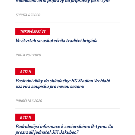
Hodnocení letní přípravy od přípravky po A-tým
SOBOTA 4.7.2026
TISKOVÉ ZPRÁVY
Ve čtvrtek se uskutečnila tradiční brigáda
PÁTEK 26.6.2026
A TEAM
Poslední dílky do skládačky: HC Stadion Vrchlabí
uzavírá soupisku pro novou sezonu
PONDĚLÍ 8.6.2026
B TEAM
Podrobnější informace k seniorskému B-týmu. Co
prozradil jednatel Jiří Jakubec?