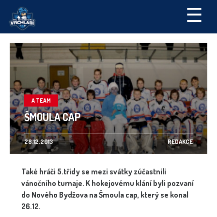
☰
A TEAM
ŠMOULA CAP
28.12.2013
REDAKCE
Také hráči 5.třídy se mezi svátky zúčastnili
vánočního turnaje. K hokejovému klání byli pozvaní
do Nového Bydžova na Šmoula cap, který se konal
26.12.