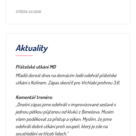
STŘEDA 3.6.2026
Aktuality
Přátelské utkání MD
Mladší dorost dnes na domácím ledě odehrál přátelské
utkání s Kolínem. Zápas skončil pro Vrchlabí prohrou 3:6.
Komentář trenéra:
„Dnešní zápas jsme odehráli v improvizované sestavě s
jednou pětkou půjčenou od kluků z Benešova. Musím
všem poděkovat za přístup a výkon. Myslím, že jsme
odehráli dobré utkání proti soupeři, který je zde na
soustředění ve třiceti lidech.“