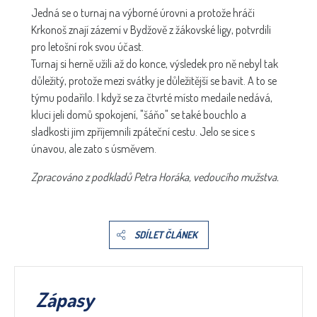
Jedná se o turnaj na výborné úrovni a protože hráči
Krkonoš znají zázemí v Bydžově z žákovské ligy, potvrdili
pro letošní rok svou účast.
Turnaj si herně užili až do konce, výsledek pro ně nebyl tak
důležitý, protože mezi svátky je důležitější se bavit. A to se
týmu podařilo. I když se za čtvrté místo medaile nedává,
kluci jeli domů spokojení, "šáňo" se také bouchlo a
sladkosti jim zpříjemnili zpáteční cestu. Jelo se sice s
únavou, ale zato s úsměvem.
Zpracováno z podkladů Petra Horáka, vedoucího mužstva.
SDÍLET ČLÁNEK
Zápasy