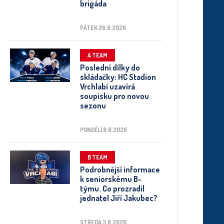
brigáda
PÁTEK 26.6.2026
A TEAM
Poslední dílky do
skládačky: HC Stadion
Vrchlabí uzavírá
soupisku pro novou
sezonu
PONDĚLÍ 8.6.2026
B TEAM
Podrobnější informace
k seniorskému B-
týmu. Co prozradil
jednatel Jiří Jakubec?
STŘEDA 3.6.2026