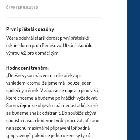
ČTVRTEK 6.8.2026
První přátelák sezóny
Včera odehrál starší dorost první přátelské
utkání doma proti Benešovu. Utkání skončilo
výhrou 4:2 pro domácí tým.
Hodnocení trenéra:
„Dnešní výkon nás velmi mile překvapil,
vzhledem k tomu, že jsme měli pouze jeden
společný trénink. V zápase se objevilo plno věcí,
které chceme a budeme po hráčích vyžadovat.
Samozřejmě se objevilo i pár nedostatků, které
se budeme snažit odstranit. Do soutěže zbývá
spousta času a budeme tvrdě pracovat, ať jsme
na sezonu maximálně připraveni (případně
„připraveny“, pokud se jedná o ženský tým).