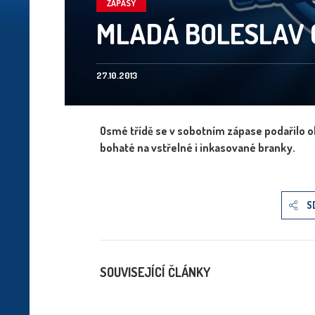
ZÁPASY
MLADÁ BOLESLAV 
27.10.2013
Osmé třídě se v sobotním zápase podařilo ob
bohaté na vstřelné i inkasované branky.
S
SOUVISEJÍCÍ ČLÁNKY