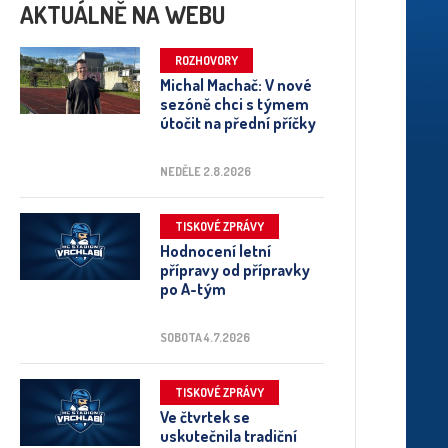
AKTUÁLNĚ NA WEBU
ROZHOVORY
Michal Machač: V nové
sezóně chci s týmem
útočit na přední příčky
NEDĚLE 2.8.2026
TISKOVÉ ZPRÁVY
Hodnocení letní
přípravy od přípravky
po A-tým
SOBOTA 4.7.2026
TISKOVÉ ZPRÁVY
Ve čtvrtek se
uskutečnila tradiční