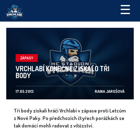
☰
ZÁPASY
VRCHLABÍ KONEČNĚ ZÍSKALO TŘI
BODY
17.05.2013
RAINA JAROŠOVÁ
Tři body získali hráči Vrchlabí v zápase proti Letcům
z Nové Paky. Po předchozích čtyřech porážkách se
tak domácí mohli radovat z vítězství.