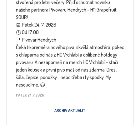
stvořená pro letní večery. Přijď ochutnat novinku
našeho partnera Pivovaru Hendrych – H11 Grapefruit
SOUR!
📅 Pátek 24. 7. 2026
🕔 Od 17:00
📍 Pivovar Hendrych
Čeká tě premiéra nového piva, skvělá atmosféra, pokec
s chlapama od nás z HC Vrchlabí a oblíbené hotdogy
pivovaru. A nezapomeň na merch HC Vrchlabí – stačí
jeden kousek a první pivo máš od nás zdarma. Dres,
šála, čepice, ponožky… nebo třeba i ty spodky. My
nesoudíme. 😃
PÁTEK 24.7.2026
ARCHIV AKTUALIT