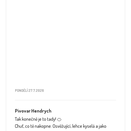
PONDĚLÍ 27.7.2026
Pivovar Hendrych
Tak konečně je to tady! 🍊
Chuť, co tě nakopne. Osvěžující, lehce kyselá a jako