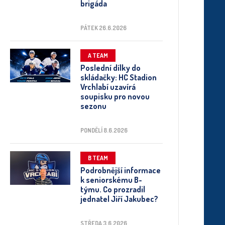
brigáda
PÁTEK 26.6.2026
A TEAM
Poslední dílky do
skládačky: HC Stadion
Vrchlabí uzavírá
soupisku pro novou
sezonu
PONDĚLÍ 8.6.2026
B TEAM
Podrobnější informace
k seniorskému B-
týmu. Co prozradil
jednatel Jiří Jakubec?
STŘEDA 3.6.2026