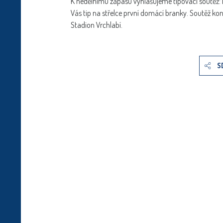
K nedělnímu zápasu vyhlašujeme tipovací soutěž:
Vás tip na střelce první domácí branky. Soutěž ko
Stadion Vrchlabí.
S