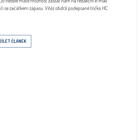
 Do neděle máte možnost zasílat nám na redakční e-mail
nčí se začátkem zápasu. Vítěz obdrží podepsané tričko HC
DÍLET ČLÁNEK