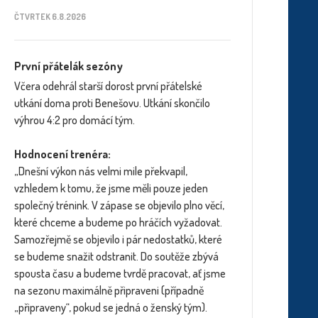
ČTVRTEK 6.8.2026
První přátelák sezóny
Včera odehrál starší dorost první přátelské
utkání doma proti Benešovu. Utkání skončilo
výhrou 4:2 pro domácí tým.
Hodnocení trenéra:
„Dnešní výkon nás velmi mile překvapil,
vzhledem k tomu, že jsme měli pouze jeden
společný trénink. V zápase se objevilo plno věcí,
které chceme a budeme po hráčích vyžadovat.
Samozřejmě se objevilo i pár nedostatků, které
se budeme snažit odstranit. Do soutěže zbývá
spousta času a budeme tvrdě pracovat, ať jsme
na sezonu maximálně připraveni (případně
„připraveny“, pokud se jedná o ženský tým).