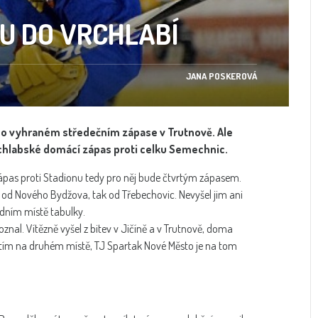
U DO VRCHLABÍ
JANA POSKEROVÁ
a po vyhraném středečním zápase v Trutnově. Ale
 vrchlabské domácí zápas proti celku Semechnic.
zápas proti Stadionu tedy pro něj bude čtvrtým zápasem.
od Nového Bydžova, tak od Třebechovic. Nevyšel jim ani
dním místě tabulky.
znal. Vítězně vyšel z bitev v Jičíně a v Trutnově, doma
zatím na druhém místě, TJ Spartak Nové Město je na tom