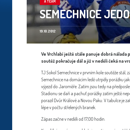
A TEAM
SEMECHNICE JEDO
19.10.2012
Ve Vrchlabí ještě stále panuje dobrá nálad
soutěž pokračuje dál a již v neděli čeká na
TJ Sokol Semechnice v prvním kole soutěže stál, 
Semechnice na domácím ledě utrpěly porážku jak 
výjezd do Jaroměře. Zatím jsou tedy na předposle
Stadionu se daří a pachuť porážky zatím ještě nepo
porazil Dvůr Králové a Novou Paku. V tabulce je 
lépe v počtu střelených branek.
Zápas začne v neděli od 17,00 hodin.