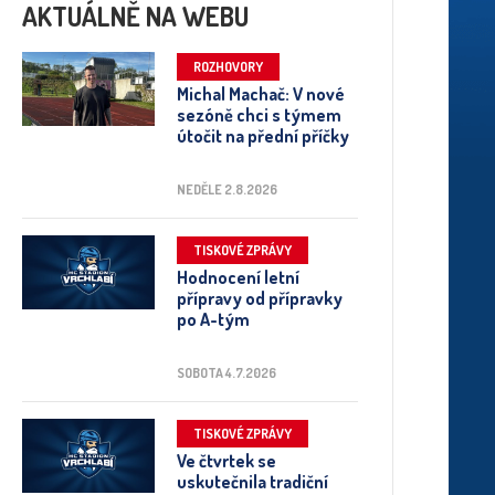
AKTUÁLNĚ NA WEBU
ROZHOVORY
Michal Machač: V nové
sezóně chci s týmem
útočit na přední příčky
NEDĚLE 2.8.2026
TISKOVÉ ZPRÁVY
Hodnocení letní
přípravy od přípravky
po A-tým
SOBOTA 4.7.2026
TISKOVÉ ZPRÁVY
Ve čtvrtek se
uskutečnila tradiční