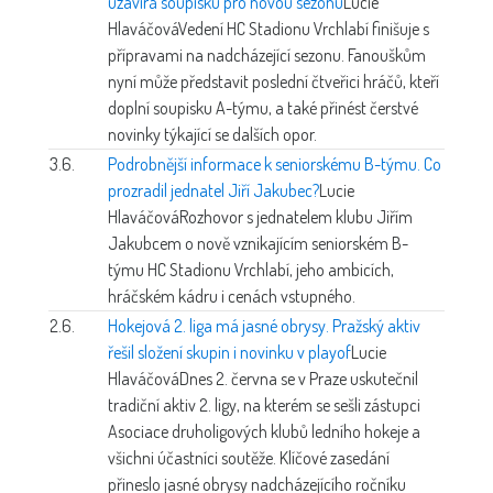
uzavírá soupisku pro novou sezonu
Lucie
Hlaváčová
Vedení HC Stadionu Vrchlabí finišuje s
přípravami na nadcházející sezonu. Fanouškům
nyní může představit poslední čtveřici hráčů, kteří
doplní soupisku A-týmu, a také přinést čerstvé
novinky týkající se dalších opor.
3.6.
Podrobnější informace k seniorskému B-týmu. Co
prozradil jednatel Jiří Jakubec?
Lucie
Hlaváčová
Rozhovor s jednatelem klubu Jiřím
Jakubcem o nově vznikajícím seniorském B-
týmu HC Stadionu Vrchlabí, jeho ambicích,
hráčském kádru i cenách vstupného.
2.6.
Hokejová 2. liga má jasné obrysy. Pražský aktiv
řešil složení skupin i novinku v playof
Lucie
Hlaváčová
Dnes 2. června se v Praze uskutečnil
tradiční aktiv 2. ligy, na kterém se sešli zástupci
Asociace druholigových klubů ledního hokeje a
všichni účastníci soutěže. Klíčové zasedání
přineslo jasné obrysy nadcházejícího ročníku