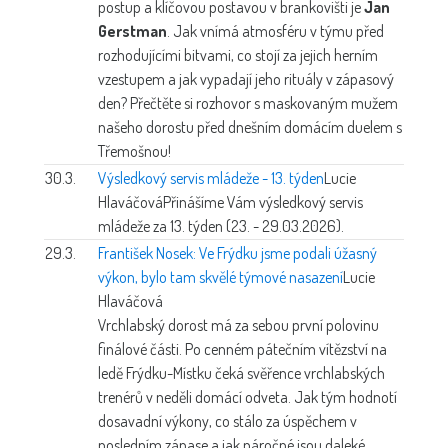
postup a klíčovou postavou v brankovišti je
Jan
Gerstman
. Jak vnímá atmosféru v týmu před
rozhodujícími bitvami, co stojí za jejich herním
vzestupem a jak vypadají jeho rituály v zápasový
den? Přečtěte si rozhovor s maskovaným mužem
našeho dorostu před dnešním domácím duelem s
Třemošnou!
30.3.
Výsledkový servis mládeže - 13. týden
Lucie
Hlaváčová
Přinášíme Vám výsledkový servis
mládeže za 13. týden (23. - 29.03.2026).
29.3.
František Nosek: Ve Frýdku jsme podali úžasný
výkon, bylo tam skvělé týmové nasazení
Lucie
Hlaváčová
Vrchlabský dorost má za sebou první polovinu
finálové části. Po cenném pátečním vítězství na
ledě Frýdku-Místku čeká svěřence vrchlabských
trenérů v neděli domácí odveta. Jak tým hodnotí
dosavadní výkony, co stálo za úspěchem v
posledním zápase a jak náročné jsou daleké