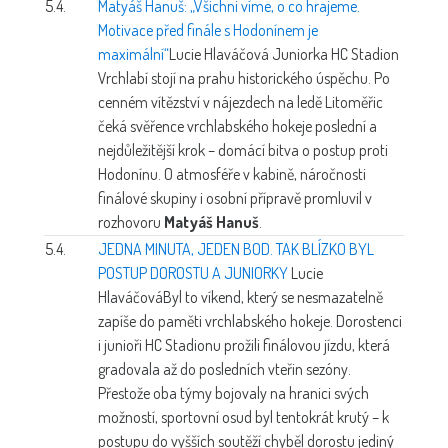
5.4.
Matyáš Hanuš: „Všichni víme, o co hrajeme.
Motivace před finále s Hodonínem je
maximální“
Lucie Hlaváčová
Juniorka HC Stadion
Vrchlabí stojí na prahu historického úspěchu. Po
cenném vítězství v nájezdech na ledě Litoměřic
čeká svěřence vrchlabského hokeje poslední a
nejdůležitější krok – domácí bitva o postup proti
Hodonínu. O atmosféře v kabině, náročnosti
finálové skupiny i osobní přípravě promluvil v
rozhovoru
Matyáš Hanuš
.
5.4.
JEDNA MINUTA, JEDEN BOD. TAK BLÍZKO BYL
POSTUP DOROSTU A JUNIORKY
Lucie
Hlaváčová
Byl to víkend, který se nesmazatelně
zapíše do paměti vrchlabského hokeje. Dorostenci
i junioři HC Stadionu prožili finálovou jízdu, která
gradovala až do posledních vteřin sezóny.
Přestože oba týmy bojovaly na hranici svých
možností, sportovní osud byl tentokrát krutý – k
postupu do vyšších soutěží chyběl dorostu jediný