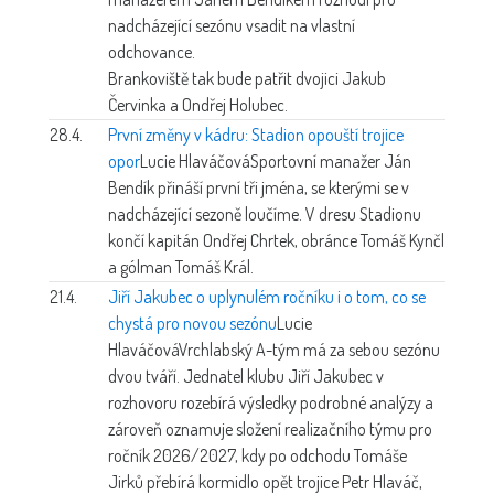
nadcházející sezónu vsadit na vlastní
odchovance.
Brankoviště tak bude patřit dvojici Jakub
Červinka a Ondřej Holubec.
28.4.
První změny v kádru: Stadion opouští trojice
opor
Lucie Hlaváčová
Sportovní manažer Ján
Bendík přináší první tři jména, se kterými se v
nadcházející sezoně loučíme. V dresu Stadionu
končí kapitán Ondřej Chrtek, obránce Tomáš Kynčl
a gólman Tomáš Král.
21.4.
Jiří Jakubec o uplynulém ročníku i o tom, co se
chystá pro novou sezónu
Lucie
Hlaváčová
Vrchlabský A-tým má za sebou sezónu
dvou tváří. Jednatel klubu Jiří Jakubec v
rozhovoru rozebírá výsledky podrobné analýzy a
zároveň oznamuje složení realizačního týmu pro
ročník 2026/2027, kdy po odchodu Tomáše
Jirků přebírá kormidlo opět trojice Petr Hlaváč,