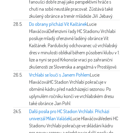
fanoušci dobře znají jako perspektivní hráče s
chutí na sobě neustále pracovat. Zůstává také
zkušený obránce a trenér mládeže Jiří Jebavý.
28.5.
Do obrany přichází Vít Kaštánek
Lucie
Hlaváčová
Defenzivní řady HC Stadionu Vrchlabí
posiluje mladý ofenzivně laděný obránce Vít
Kaštánek. Pardubický odchovanec už vrchlabský
dres v minulosti oblékal během působení klubu v 1.
lize a nyní se pod Krkonoše vrací po zahraniční
zkušenosti ze Slovenska a angažmá v Prostějově.
26.5.
Vrchlabí se loučí s Janem Pohlem
Lucie
Hlaváčová
HC Stadion Vrchlabí pokračuje v
obměně kádru před nadcházející sezonou. Po
uplynulém ročníku končí ve vrchlabském dresu
také obránce Jan Pohl.
24.5.
Další posila pro HC Stadion Vrchlabí. Přichází
univerzál Milan Valášek
Lucie Hlaváčová
Vedení HC
Stadionu Vrchlabí pokračuje ve skládání kádru
pro novou sezonu a představuje další posilu do