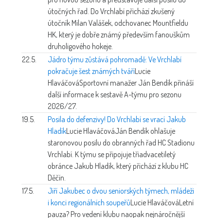
útočných řad. Do Vrchlabí přichází zkušený
útočník Milan Valášek, odchovanec Mountfieldu
HK, který je dobře známý především fanouškům
druholigového hokeje.
22.5.
Jádro týmu zůstává pohromadě: Ve Vrchlabí
pokračuje šest známých tváří
Lucie
Hlaváčová
Sportovní manažer Ján Bendík přináší
další informace k sestavě A-týmu pro sezonu
2026/27.
19.5.
Posila do defenzivy! Do Vrchlabí se vrací Jakub
Hladík
Lucie Hlaváčová
Ján Bendík ohlašuje
staronovou posilu do obranných řad HC Stadionu
Vrchlabí. K týmu se připojuje třiadvacetiletý
obránce Jakub Hladík, který přichází z klubu HC
Děčín.
17.5.
Jiří Jakubec o dvou seniorských týmech, mládeži
i konci regionálních soupeřů
Lucie Hlaváčová
Letní
pauza? Pro vedení klubu naopak nejnáročnější