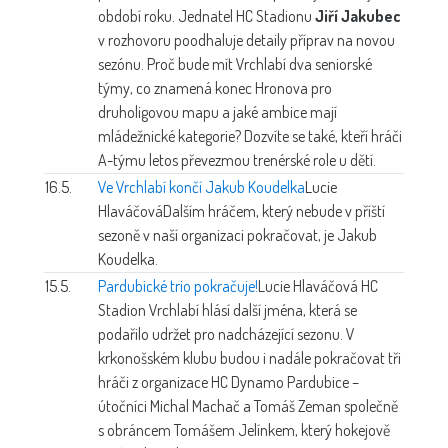
období roku. Jednatel HC Stadionu
Jiří Jakubec
v rozhovoru poodhaluje detaily příprav na novou
sezónu. Proč bude mít Vrchlabí dva seniorské
týmy, co znamená konec Hronova pro
druholigovou mapu a jaké ambice mají
mládežnické kategorie? Dozvíte se také, kteří hráči
A-týmu letos převezmou trenérské role u dětí.
16.5.
Ve Vrchlabí končí Jakub Koudelka
Lucie
Hlaváčová
Dalším hráčem, který nebude v příští
sezoně v naší organizaci pokračovat, je Jakub
Koudelka.
15.5.
Pardubické trio pokračuje!
Lucie Hlaváčová
HC
Stadion Vrchlabí hlásí další jména, která se
podařilo udržet pro nadcházející sezonu. V
krkonošském klubu budou i nadále pokračovat tři
hráči z organizace HC Dynamo Pardubice –
útočníci Michal Machač a Tomáš Zeman společně
s obráncem Tomášem Jelínkem, který hokejově