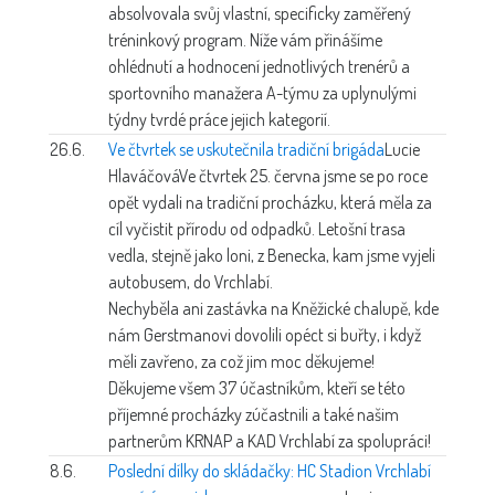
absolvovala svůj vlastní, specificky zaměřený
tréninkový program. Níže vám přinášíme
ohlédnutí a hodnocení jednotlivých trenérů a
sportovního manažera A-týmu za uplynulými
týdny tvrdé práce jejich kategorií.
26.6.
Ve čtvrtek se uskutečnila tradiční brigáda
Lucie
Hlaváčová
Ve čtvrtek 25. června jsme se po roce
opět vydali na tradiční procházku, která měla za
cíl vyčistit přírodu od odpadků. Letošní trasa
vedla, stejně jako loni, z Benecka, kam jsme vyjeli
autobusem, do Vrchlabí.
Nechyběla ani zastávka na Kněžické chalupě, kde
nám Gerstmanovi dovolili opéct si buřty, i když
měli zavřeno, za což jim moc děkujeme!
Děkujeme všem 37 účastníkům, kteří se této
příjemné procházky zúčastnili a také našim
partnerům KRNAP a KAD Vrchlabí za spolupráci!
8.6.
Poslední dílky do skládačky: HC Stadion Vrchlabí