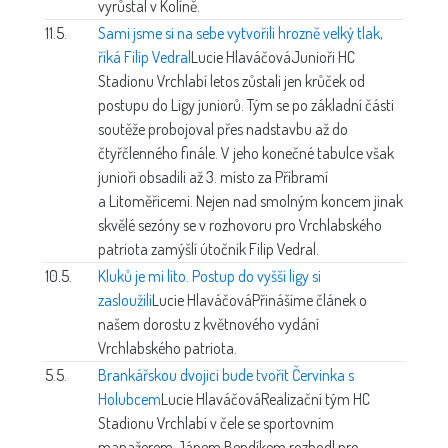
vyrůstal v Kolíně.
11.5.
Sami jsme si na sebe vytvořili hrozně velký tlak,
říká Filip Vedral
Lucie Hlaváčová
Junioři HC
Stadionu Vrchlabí letos zůstali jen krůček od
postupu do Ligy juniorů. Tým se po základní části
soutěže probojoval přes nadstavbu až do
čtyřčlenného finále. V jeho konečné tabulce však
junioři obsadili až 3. místo za Příbramí
a Litoměřicemi. Nejen nad smolným koncem jinak
skvělé sezóny se v rozhovoru pro Vrchlabského
patriota zamýšlí útočník Filip Vedral.
10.5.
Kluků je mi líto. Postup do vyšší ligy si
zasloužili
Lucie Hlaváčová
Přinášíme článek o
našem dorostu z květnového vydání
Vrchlabského patriota.
5.5.
Brankářskou dvojici bude tvořit Červinka s
Holubcem
Lucie Hlaváčová
Realizační tým HC
Stadionu Vrchlabí v čele se sportovním
manažerem Jánem Bendíkem rozhodl pro