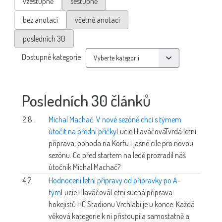
vzestupně
sestupně
bez anotací
včetně anotací
posledních 30
Dostupné kategorie
Posledních 30 článků
2.8.
Michal Machač: V nové sezóně chci s týmem
útočit na přední příčky
Lucie Hlaváčová
Tvrdá letní
příprava, pohoda na Korfu i jasné cíle pro novou
sezónu. Co před startem na ledě prozradil náš
útočník Michal Machač?
4.7.
Hodnocení letní přípravy od přípravky po A-
tým
Lucie Hlaváčová
Letní suchá příprava
hokejistů HC Stadionu Vrchlabí je u konce. Každá
věková kategorie k ní přistoupila samostatně a