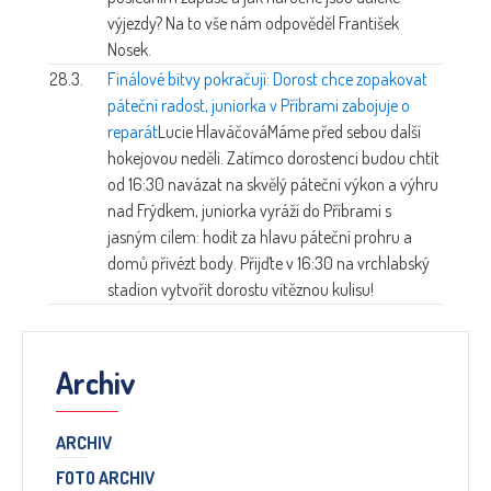
výjezdy? Na to vše nám odpověděl František
Nosek.
28.3.
Finálové bitvy pokračují: Dorost chce zopakovat
páteční radost, juniorka v Příbrami zabojuje o
reparát
Lucie Hlaváčová
Máme před sebou další
hokejovou neděli. Zatímco dorostenci budou chtít
od 16:30 navázat na skvělý páteční výkon a výhru
nad Frýdkem, juniorka vyráží do Příbrami s
jasným cílem: hodit za hlavu páteční prohru a
domů přivézt body. Přijďte v 16:30 na vrchlabský
stadion vytvořit dorostu vítěznou kulisu!
Archiv
ARCHIV
FOTO ARCHIV