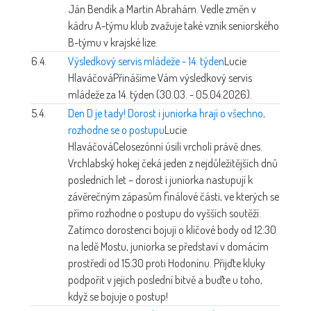
Ján Bendík a Martin Abrahám. Vedle změn v
kádru A-týmu klub zvažuje také vznik seniorského
B-týmu v krajské lize.
6.4.
Výsledkový servis mládeže - 14. týden
Lucie
Hlaváčová
Přinášíme Vám výsledkový servis
mládeže za 14. týden (30.03. - 05.04.2026).
5.4.
Den D je tady! Dorost i juniorka hrají o všechno,
rozhodne se o postupu
Lucie
Hlaváčová
Celosezónní úsilí vrcholí právě dnes.
Vrchlabský hokej čeká jeden z nejdůležitějších dnů
posledních let – dorost i juniorka nastupují k
závěrečným zápasům finálové části, ve kterých se
přímo rozhodne o postupu do vyšších soutěží.
Zatímco dorostenci bojují o klíčové body od 12:30
na ledě Mostu, juniorka se představí v domácím
prostředí od 15:30 proti Hodonínu. Přijďte kluky
podpořit v jejich poslední bitvě a buďte u toho,
když se bojuje o postup!