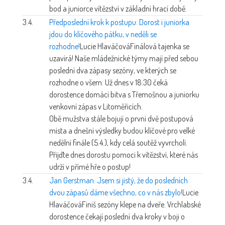
bod a juniorce vítězství v základní hrací době.
3.4.
Předposlední krok k postupu: Dorost i juniorka
jdou do klíčového pátku, v neděli se
rozhodne!
Lucie Hlaváčová
Finálová tajenka se
uzavírá! Naše mládežnické týmy mají před sebou
poslední dva zápasy sezóny, ve kterých se
rozhodne o všem. Už dnes v 18:30 čeká
dorostence domácí bitva s Třemošnou a juniorku
venkovní zápas v Litoměřicích.
Obě mužstva stále bojují o první dvě postupová
místa a dnešní výsledky budou klíčové pro velké
nedělní finále (5.4.), kdy celá soutěž vyvrcholí.
Přijďte dnes dorostu pomoci k vítězství, které nás
udrží v přímé hře o postup!
3.4.
Jan Gerstman: Jsem si jistý, že do posledních
dvou zápasů dáme všechno, co v nás zbylo!
Lucie
Hlaváčová
Finiš sezóny klepe na dveře. Vrchlabské
dorostence čekají poslední dva kroky v boji o