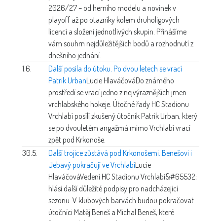
2026/27 – od herního modelu a novinek v
playoff až po otazníky kolem druholigových
licencí a složení jednotlivých skupin. Přinášíme
vám souhrn nejdůležitějších bodů a rozhodnutí z
dnešního jednání.
1.6.
Další posila do útoku. Po dvou letech se vrací
Patrik Urban
Lucie Hlaváčová
Do známého
prostředí se vrací jedno z nejvýraznějších jmen
vrchlabského hokeje. Útočné řady HC Stadionu
Vrchlabí posílí zkušený útočník Patrik Urban, který
se po dvouletém angažmá mimo Vrchlabí vrací
zpět pod Krkonoše.
30.5.
Další trojice zůstává pod Krkonošemi. Benešovi i
Jebavý pokračují ve Vrchlabí
Lucie
Hlaváčová
Vedení HC Stadionu Vrchlabí&#65532;
hlásí další důležité podpisy pro nadcházející
sezonu. V klubových barvách budou pokračovat
útočníci Matěj Beneš a Michal Beneš, které