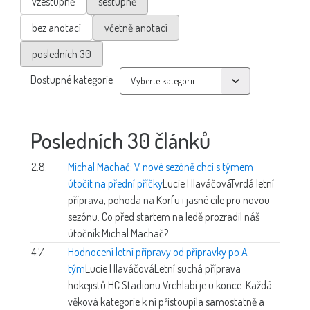
vzestupně
sestupně
bez anotací
včetně anotací
posledních 30
Dostupné kategorie
Posledních 30 článků
2.8.
Michal Machač: V nové sezóně chci s týmem
útočit na přední příčky
Lucie Hlaváčová
Tvrdá letní
příprava, pohoda na Korfu i jasné cíle pro novou
sezónu. Co před startem na ledě prozradil náš
útočník Michal Machač?
4.7.
Hodnocení letní přípravy od přípravky po A-
tým
Lucie Hlaváčová
Letní suchá příprava
hokejistů HC Stadionu Vrchlabí je u konce. Každá
věková kategorie k ní přistoupila samostatně a