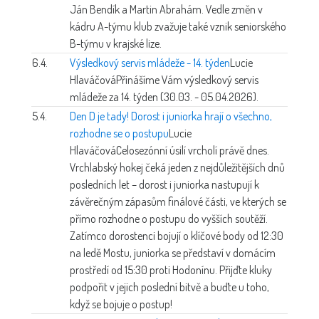
Ján Bendík a Martin Abrahám. Vedle změn v
kádru A-týmu klub zvažuje také vznik seniorského
B-týmu v krajské lize.
6.4.
Výsledkový servis mládeže - 14. týden
Lucie
Hlaváčová
Přinášíme Vám výsledkový servis
mládeže za 14. týden (30.03. - 05.04.2026).
5.4.
Den D je tady! Dorost i juniorka hrají o všechno,
rozhodne se o postupu
Lucie
Hlaváčová
Celosezónní úsilí vrcholí právě dnes.
Vrchlabský hokej čeká jeden z nejdůležitějších dnů
posledních let – dorost i juniorka nastupují k
závěrečným zápasům finálové části, ve kterých se
přímo rozhodne o postupu do vyšších soutěží.
Zatímco dorostenci bojují o klíčové body od 12:30
na ledě Mostu, juniorka se představí v domácím
prostředí od 15:30 proti Hodonínu. Přijďte kluky
podpořit v jejich poslední bitvě a buďte u toho,
když se bojuje o postup!