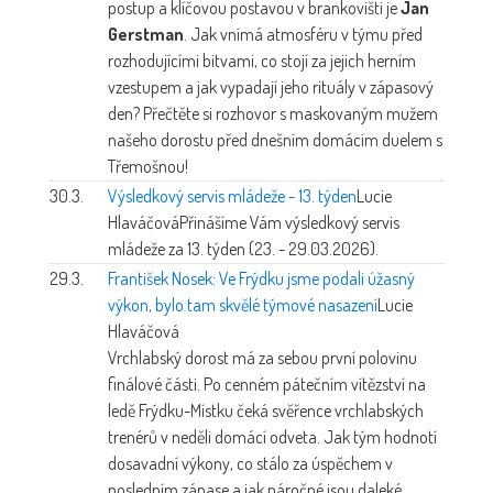
postup a klíčovou postavou v brankovišti je
Jan
Gerstman
. Jak vnímá atmosféru v týmu před
rozhodujícími bitvami, co stojí za jejich herním
vzestupem a jak vypadají jeho rituály v zápasový
den? Přečtěte si rozhovor s maskovaným mužem
našeho dorostu před dnešním domácím duelem s
Třemošnou!
30.3.
Výsledkový servis mládeže - 13. týden
Lucie
Hlaváčová
Přinášíme Vám výsledkový servis
mládeže za 13. týden (23. - 29.03.2026).
29.3.
František Nosek: Ve Frýdku jsme podali úžasný
výkon, bylo tam skvělé týmové nasazení
Lucie
Hlaváčová
Vrchlabský dorost má za sebou první polovinu
finálové části. Po cenném pátečním vítězství na
ledě Frýdku-Místku čeká svěřence vrchlabských
trenérů v neděli domácí odveta. Jak tým hodnotí
dosavadní výkony, co stálo za úspěchem v
posledním zápase a jak náročné jsou daleké