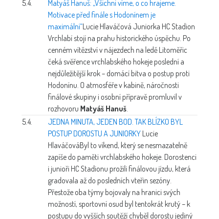
5.4.
Matyáš Hanuš: „Všichni víme, o co hrajeme.
Motivace před finále s Hodonínem je
maximální“
Lucie Hlaváčová
Juniorka HC Stadion
Vrchlabí stojí na prahu historického úspěchu. Po
cenném vítězství v nájezdech na ledě Litoměřic
čeká svěřence vrchlabského hokeje poslední a
nejdůležitější krok – domácí bitva o postup proti
Hodonínu. O atmosféře v kabině, náročnosti
finálové skupiny i osobní přípravě promluvil v
rozhovoru
Matyáš Hanuš
.
5.4.
JEDNA MINUTA, JEDEN BOD. TAK BLÍZKO BYL
POSTUP DOROSTU A JUNIORKY
Lucie
Hlaváčová
Byl to víkend, který se nesmazatelně
zapíše do paměti vrchlabského hokeje. Dorostenci
i junioři HC Stadionu prožili finálovou jízdu, která
gradovala až do posledních vteřin sezóny.
Přestože oba týmy bojovaly na hranici svých
možností, sportovní osud byl tentokrát krutý – k
postupu do vyšších soutěží chyběl dorostu jediný