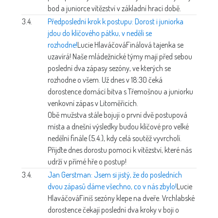
bod a juniorce vítězství v základní hrací době.
3.4.
Předposlední krok k postupu: Dorost i juniorka
jdou do klíčového pátku, v neděli se
rozhodne!
Lucie Hlaváčová
Finálová tajenka se
uzavírá! Naše mládežnické týmy mají před sebou
poslední dva zápasy sezóny, ve kterých se
rozhodne o všem. Už dnes v 18:30 čeká
dorostence domácí bitva s Třemošnou a juniorku
venkovní zápas v Litoměřicích.
Obě mužstva stále bojují o první dvě postupová
místa a dnešní výsledky budou klíčové pro velké
nedělní finále (5.4.), kdy celá soutěž vyvrcholí.
Přijďte dnes dorostu pomoci k vítězství, které nás
udrží v přímé hře o postup!
3.4.
Jan Gerstman: Jsem si jistý, že do posledních
dvou zápasů dáme všechno, co v nás zbylo!
Lucie
Hlaváčová
Finiš sezóny klepe na dveře. Vrchlabské
dorostence čekají poslední dva kroky v boji o