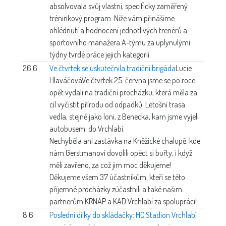
absolvovala svůj vlastní, specificky zaměřený
tréninkový program. Níže vám přinášíme
ohlédnutí a hodnocení jednotlivých trenérů a
sportovního manažera A-týmu za uplynulými
týdny tvrdé práce jejich kategorií.
26.6.
Ve čtvrtek se uskutečnila tradiční brigáda
Lucie
Hlaváčová
Ve čtvrtek 25. června jsme se po roce
opět vydali na tradiční procházku, která měla za
cíl vyčistit přírodu od odpadků. Letošní trasa
vedla, stejně jako loni, z Benecka, kam jsme vyjeli
autobusem, do Vrchlabí.
Nechyběla ani zastávka na Kněžické chalupě, kde
nám Gerstmanovi dovolili opéct si buřty, i když
měli zavřeno, za což jim moc děkujeme!
Děkujeme všem 37 účastníkům, kteří se této
příjemné procházky zúčastnili a také našim
partnerům KRNAP a KAD Vrchlabí za spolupráci!
8.6.
Poslední dílky do skládačky: HC Stadion Vrchlabí