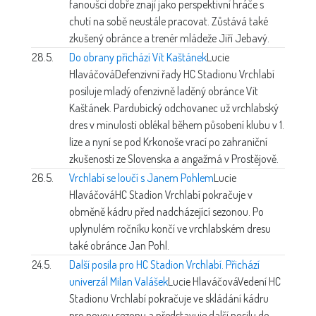
fanoušci dobře znají jako perspektivní hráče s
chutí na sobě neustále pracovat. Zůstává také
zkušený obránce a trenér mládeže Jiří Jebavý.
28.5.
Do obrany přichází Vít Kaštánek
Lucie
Hlaváčová
Defenzivní řady HC Stadionu Vrchlabí
posiluje mladý ofenzivně laděný obránce Vít
Kaštánek. Pardubický odchovanec už vrchlabský
dres v minulosti oblékal během působení klubu v 1.
lize a nyní se pod Krkonoše vrací po zahraniční
zkušenosti ze Slovenska a angažmá v Prostějově.
26.5.
Vrchlabí se loučí s Janem Pohlem
Lucie
Hlaváčová
HC Stadion Vrchlabí pokračuje v
obměně kádru před nadcházející sezonou. Po
uplynulém ročníku končí ve vrchlabském dresu
také obránce Jan Pohl.
24.5.
Další posila pro HC Stadion Vrchlabí. Přichází
univerzál Milan Valášek
Lucie Hlaváčová
Vedení HC
Stadionu Vrchlabí pokračuje ve skládání kádru
pro novou sezonu a představuje další posilu do