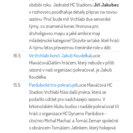
období roku. Jednatel HC Stadionu
Jiří Jakubec
v rozhovoru poodhaluje detaily příprav na novou
sezónu. Proč bude mít Vrchlabí dva seniorské
týmy, co znamená konec Hronova pro
druholigovou mapu a jaké ambice mají
mládežnické kategorie? Dozvíte se také, kteří hráči
A-týmu letos převezmou trenérské role u dětí.
16.5.
Ve Vrchlabí končí Jakub Koudelka
Lucie
Hlaváčová
Dalším hráčem, který nebude v příští
sezoně v naší organizaci pokračovat, je Jakub
Koudelka.
15.5.
Pardubické trio pokračuje!
Lucie Hlaváčová
HC
Stadion Vrchlabí hlásí další jména, která se
podařilo udržet pro nadcházející sezonu. V
krkonošském klubu budou i nadále pokračovat tři
hráči z organizace HC Dynamo Pardubice –
útočníci Michal Machač a Tomáš Zeman společně
s obráncem Tomášem Jelínkem, který hokejově