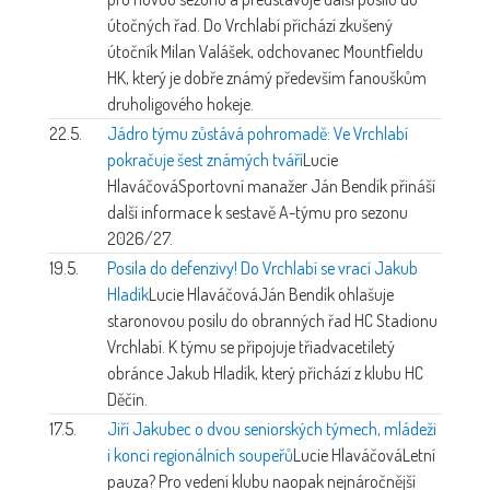
útočných řad. Do Vrchlabí přichází zkušený
útočník Milan Valášek, odchovanec Mountfieldu
HK, který je dobře známý především fanouškům
druholigového hokeje.
22.5.
Jádro týmu zůstává pohromadě: Ve Vrchlabí
pokračuje šest známých tváří
Lucie
Hlaváčová
Sportovní manažer Ján Bendík přináší
další informace k sestavě A-týmu pro sezonu
2026/27.
19.5.
Posila do defenzivy! Do Vrchlabí se vrací Jakub
Hladík
Lucie Hlaváčová
Ján Bendík ohlašuje
staronovou posilu do obranných řad HC Stadionu
Vrchlabí. K týmu se připojuje třiadvacetiletý
obránce Jakub Hladík, který přichází z klubu HC
Děčín.
17.5.
Jiří Jakubec o dvou seniorských týmech, mládeži
i konci regionálních soupeřů
Lucie Hlaváčová
Letní
pauza? Pro vedení klubu naopak nejnáročnější