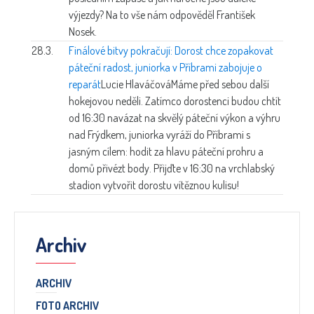
výjezdy? Na to vše nám odpověděl František
Nosek.
28.3.
Finálové bitvy pokračují: Dorost chce zopakovat
páteční radost, juniorka v Příbrami zabojuje o
reparát
Lucie Hlaváčová
Máme před sebou další
hokejovou neděli. Zatímco dorostenci budou chtít
od 16:30 navázat na skvělý páteční výkon a výhru
nad Frýdkem, juniorka vyráží do Příbrami s
jasným cílem: hodit za hlavu páteční prohru a
domů přivézt body. Přijďte v 16:30 na vrchlabský
stadion vytvořit dorostu vítěznou kulisu!
Archiv
ARCHIV
FOTO ARCHIV