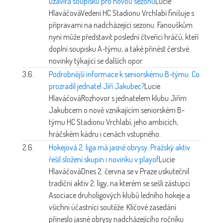
uzavírá soupisku pro novou sezonu
Lucie
Hlaváčová
Vedení HC Stadionu Vrchlabí finišuje s
přípravami na nadcházející sezonu. Fanouškům
nyní může představit poslední čtveřici hráčů, kteří
doplní soupisku A-týmu, a také přinést čerstvé
novinky týkající se dalších opor.
3.6.
Podrobnější informace k seniorskému B-týmu. Co
prozradil jednatel Jiří Jakubec?
Lucie
Hlaváčová
Rozhovor s jednatelem klubu Jiřím
Jakubcem o nově vznikajícím seniorském B-
týmu HC Stadionu Vrchlabí, jeho ambicích,
hráčském kádru i cenách vstupného.
2.6.
Hokejová 2. liga má jasné obrysy. Pražský aktiv
řešil složení skupin i novinku v playof
Lucie
Hlaváčová
Dnes 2. června se v Praze uskutečnil
tradiční aktiv 2. ligy, na kterém se sešli zástupci
Asociace druholigových klubů ledního hokeje a
všichni účastníci soutěže. Klíčové zasedání
přineslo jasné obrysy nadcházejícího ročníku