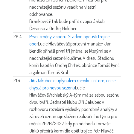
nadcházející sezónu vsadit na vlastní
odchovance.
Brankoviště tak bude patřit dvojici Jakub
Červinka a Ondřej Holubec.
28.4.
První změny v kádru: Stadion opouští trojice
opor
Lucie Hlaváčová
Sportovní manažer Ján
Bendík přináší první tři jména, se kterými se v
nadcházející sezoně loučíme. V dresu Stadionu
končí kapitán Ondřej Chrtek, obránce Tomáš Kynčl
a gólman Tomáš Král.
21.4.
Jiří Jakubec o uplynulém ročníku i o tom, co se
chystá pro novou sezónu
Lucie
Hlaváčová
Vrchlabský A-tým má za sebou sezónu
dvou tváří. Jednatel klubu Jiří Jakubec v
rozhovoru rozebírá výsledky podrobné analýzy a
zároveň oznamuje složení realizačního týmu pro
ročník 2026/2027, kdy po odchodu Tomáše
Jirků přebírá kormidlo opět trojice Petr Hlaváč,