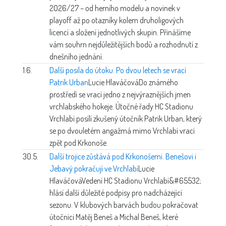
2026/27 – od herního modelu a novinek v
playoff až po otazníky kolem druholigových
licencí a složení jednotlivých skupin. Přinášíme
vám souhrn nejdůležitějších bodů a rozhodnutí z
dnešního jednání.
1.6.
Další posila do útoku. Po dvou letech se vrací
Patrik Urban
Lucie Hlaváčová
Do známého
prostředí se vrací jedno z nejvýraznějších jmen
vrchlabského hokeje. Útočné řady HC Stadionu
Vrchlabí posílí zkušený útočník Patrik Urban, který
se po dvouletém angažmá mimo Vrchlabí vrací
zpět pod Krkonoše.
30.5.
Další trojice zůstává pod Krkonošemi. Benešovi i
Jebavý pokračují ve Vrchlabí
Lucie
Hlaváčová
Vedení HC Stadionu Vrchlabí&#65532;
hlásí další důležité podpisy pro nadcházející
sezonu. V klubových barvách budou pokračovat
útočníci Matěj Beneš a Michal Beneš, které