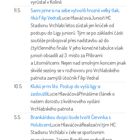
vyrůstal v Kolíně.
11.5.
Sami jsme si na sebe vytvořili hrozně velký tlak,
říká Filip Vedral
Lucie Hlaváčová
Junioři HC
Stadionu Vrchlabí letos zůstali jen krůček od
postupu do Ligy juniorů. Tým se po základní části
soutěže probojoval přes nadstavbu až do
čtyřčlenného finále. V jeho konečné tabulce však
junioři obsadili až 3. místo za Příbramí
a Litoměřicemi. Nejen nad smolným koncem jinak
skvělé sezóny se v rozhovoru pro Vrchlabského
patriota zamýšlí útočník Filip Vedral.
10.5.
Kluků je mi líto. Postup do vyšší ligy si
zasloužili
Lucie Hlaváčová
Přinášíme článek o
našem dorostu z květnového vydání
Vrchlabského patriota.
5.5.
Brankářskou dvojici bude tvořit Červinka s
Holubcem
Lucie Hlaváčová
Realizační tým HC
Stadionu Vrchlabí v čele se sportovním
manažerem Jánem Bendíkem rozhodl pro