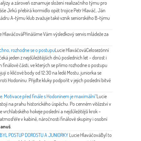
alýzy a zároveň oznamuje složení realizačního týmu pro
 Jirků přebírá kormidlo opět trojice Petr Hlaváč, Ján
kádru A-týmu klub zvažuje také vznik seniorského B-týmu
e Hlaváčová
Přinášíme Vám výsledkový servis mládeže za
šechno, rozhodne se o postupu
Lucie Hlaváčová
Celosezónní
čeká jeden z nejdůležitějších dnů posledních let – dorost i
 finálové části, ve kterých se přímo rozhodne o postupu
ují o klíčové body od 12:30 na ledě Mostu, juniorka se
ti Hodonínu. Přijďte kluky podpořit v jejich poslední bitvě
e. Motivace před finále s Hodonínem je maximální“
Lucie
tojí na prahu historického úspěchu. Po cenném vítězství v
 vrchlabského hokeje poslední a nejdůležitější krok –
atmosféře v kabině, náročnosti finálové skupiny i osobní
Hanuš
.
O BYL POSTUP DOROSTU A JUNIORKY
Lucie Hlaváčová
Byl to