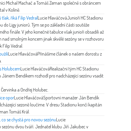
níci Michal Machač a Tomáš Zeman společně s obráncem
l v Kolíně.
tlak, říká Filip Vedral
Lucie Hlaváčová
Junioři HC Stadionu
pu do Ligy juniorů. Tým se po základní části soutěže
ého finále. V jeho konečné tabulce však junioři obsadili až
jen nad smolným koncem jinak skvělé sezóny se v rozhovoru
 Filip Vedral.
oužili
Lucie Hlaváčová
Přinášíme článek o našem dorostu z
.
a s Holubcem
Lucie Hlaváčová
Realizační tým HC Stadionu
m Jánem Bendíkem rozhodl pro nadcházející sezónu vsadit
b Červinka a Ondřej Holubec.
ice opor
Lucie Hlaváčová
Sportovní manažer Ján Bendík
nadcházející sezoně loučíme. V dresu Stadionu končí kapitán
lman Tomáš Král.
, co se chystá pro novou sezónu
Lucie
sezónu dvou tváří. Jednatel klubu Jiří Jakubec v