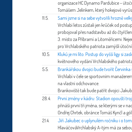
organizace HC Dynamo Pardubice – útoč
Tomášem Jelínkem, který hokejově vyrůsta
11.5.
Sami jsme si na sebe vytvořili hrozně velký 
Vrchlabí letos zůstali jen krůček od postu
probojoval přes nadstavbu až do čtyřčlenn
3. místo za Příbramí a Litoměřicemi. Ne
pro Vrchlabského patriota zamýšlí útočník
10.5.
Kluků je mi líto. Postup do vyšší ligy si zasl
květnového vydání Vrchlabského patriota
5.5.
Brankářskou dvojici bude tvořit Červink
Vrchlabí v čele se sportovním manažere
na vlastní odchovance.
Brankoviště tak bude patřit dvojici Jaku
28.4.
První změny v kádru: Stadion opouští troj
přináší první tři jména, se kterými se v 
Ondřej Chrtek, obránce Tomáš Kynčl a gó
21.4.
Jiří Jakubec o uplynulém ročníku i o tom
Hlaváčová
Vrchlabský A-tým má za sebou 