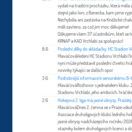
vydali na tradiční procházku, která měla z
stejně jako loni, z Benecka, kam jsme vyj
Nechyběla ani zastávka na Kněžické chalu
měli zavřeno, za což jim moc děkujeme!
Děkujeme všem 37 účastníkům, kteří se t
KRNAP a KAD Vrchlabí za spolupráci!
8.6.
Poslední dílky do skládačky: HC Stadion 
Hlaváčová
Vedení HC Stadionu Vrchlabí fi
nyní může představit poslední čtveřici hrá
novinky týkající se dalších opor.
3.6.
Podrobnější informace k seniorskému B-t
Hlaváčová
Rozhovor s jednatelem klubu 
Stadionu Vrchlabí, jeho ambicích, hráčs
2.6.
Hokejová 2. liga má jasné obrysy. Pražský a
Hlaváčová
Dnes 2. června se v Praze uskute
Asociace druholigových klubů ledního hoke
jasné obrysy nadcházejícího ročníku 202
otazníky kolem druholigových licencí a s