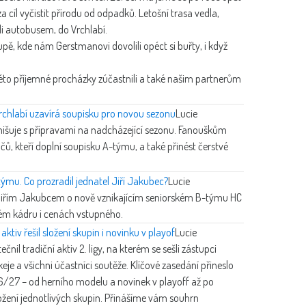
a cíl vyčistit přírodu od odpadků. Letošní trasa vedla,
eli autobusem, do Vrchlabí.
pě, kde nám Gerstmanovi dovolili opéct si buřty, i když
éto příjemné procházky zúčastnili a také našim partnerům
Vrchlabí uzavírá soupisku pro novou sezonu
Lucie
nišuje s přípravami na nadcházející sezonu. Fanouškům
čů, kteří doplní soupisku A-týmu, a také přinést čerstvé
ýmu. Co prozradil jednatel Jiří Jakubec?
Lucie
Jiřím Jakubcem o nově vznikajícím seniorském B-týmu HC
kém kádru i cenách vstupného.
ktiv řešil složení skupin i novinku v playof
Lucie
čnil tradiční aktiv 2. ligy, na kterém se sešli zástupci
je a všichni účastníci soutěže. Klíčové zasedání přineslo
6/27 – od herního modelu a novinek v playoff až po
ložení jednotlivých skupin. Přinášíme vám souhrn