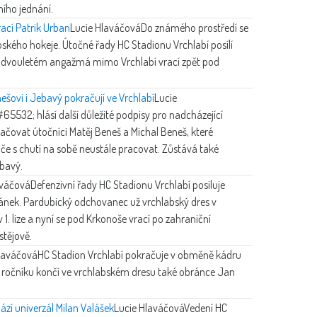
ního jednání.
rací Patrik Urban
Lucie Hlaváčová
Do známého prostředí se
bského hokeje. Útočné řady HC Stadionu Vrchlabí posílí
po dvouletém angažmá mimo Vrchlabí vrací zpět pod
ešovi i Jebavý pokračují ve Vrchlabí
Lucie
5532; hlásí další důležité podpisy pro nadcházející
čovat útočníci Matěj Beneš a Michal Beneš, které
áče s chutí na sobě neustále pracovat. Zůstává také
ebavý.
aváčová
Defenzivní řady HC Stadionu Vrchlabí posiluje
ánek. Pardubický odchovanec už vrchlabský dres v
1. lize a nyní se pod Krkonoše vrací po zahraniční
stějově.
laváčová
HC Stadion Vrchlabí pokračuje v obměně kádru
 ročníku končí ve vrchlabském dresu také obránce Jan
hází univerzál Milan Valášek
Lucie Hlaváčová
Vedení HC