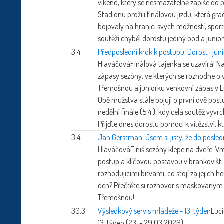
víkend, který se nesmazatelně zapíše do p
Stadionu prožili finálovou jízdu, která g
bojovaly na hranici svých možností, sport
soutěží chyběl dorostu jediný bod a junior
3.4.
Předposlední krok k postupu: Dorost i jun
Hlaváčová
Finálová tajenka se uzavírá! 
zápasy sezóny, ve kterých se rozhodne o 
Třemošnou a juniorku venkovní zápas v L
Obě mužstva stále bojují o první dvě pos
nedělní finále (5.4.), kdy celá soutěž vyvrc
Přijďte dnes dorostu pomoci k vítězství, k
3.4.
Jan Gerstman: Jsem si jistý, že do posle
Hlaváčová
Finiš sezóny klepe na dveře. Vr
postup a klíčovou postavou v brankovišti
rozhodujícími bitvami, co stojí za jejich 
den? Přečtěte si rozhovor s maskovan
Třemošnou!
30.3.
Výsledkový servis mládeže - 13. týden
Luc
13. týden (23. - 29.03.2026).