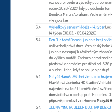
rozhovoru rozebírá výsledky podrobné an
ročník 2026/2027, kdy po odchodu Tomáše
Bendík a Martin Abrahám. Vedle změn v 
v krajské lize.
6.4.
Výsledkový servis mládeže - 14. týden
Luci
14. týden (30.03. - 05.04.2026).
5.4.
Den D je tady! Dorost i juniorka hrají o v
úsilí vrcholí právě dnes. Vrchlabský hokej 
juniorka nastupují k závěrečným zápasům
do vyšších soutěží. Zatímco dorostenci boj
představí v domácím prostředí od 15:30 pro
a buďte u toho, když se bojuje o postup!
5.4.
Matyáš Hanuš: „Všichni víme, o co hrajem
Hlaváčová
Juniorka HC Stadion Vrchlabí s
nájezdech na ledě Litoměřic čeká svěřence
domácí bitva o postup proti Hodonínu. O 
přípravě promluvil v rozhovoru
Matyáš 
5.4.
JEDNA MINUTA, JEDEN BOD. TAK BLÍZK