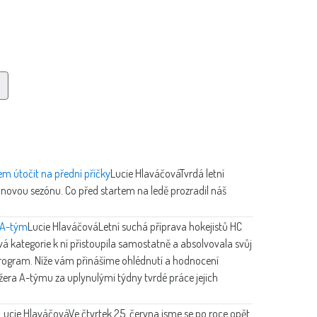
m útočit na přední příčky
Lucie Hlaváčová
Tvrdá letní
o novou sezónu. Co před startem na ledě prozradil náš
o A-tým
Lucie Hlaváčová
Letní suchá příprava hokejistů HC
á kategorie k ní přistoupila samostatně a absolvovala svůj
 program. Níže vám přinášíme ohlédnutí a hodnocení
era A-týmu za uplynulými týdny tvrdé práce jejich
Lucie Hlaváčová
Ve čtvrtek 25. června jsme se po roce opět