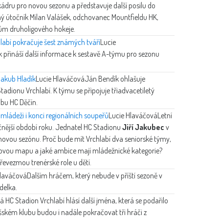
kádru pro novou sezonu a představuje další posilu do
ný útočník Milan Valášek, odchovanec Mountfieldu HK,
ům druholigového hokeje.
abí pokračuje šest známých tváří
Lucie
přináší další informace k sestavě A-týmu pro sezonu
 Jakub Hladík
Lucie Hlaváčová
Ján Bendík ohlašuje
adionu Vrchlabí. K týmu se připojuje třiadvacetiletý
ubu HC Děčín.
mládeži i konci regionálních soupeřů
Lucie Hlaváčová
Letní
nější období roku. Jednatel HC Stadionu
Jiří Jakubec
v
novou sezónu. Proč bude mít Vrchlabí dva seniorské týmy,
ovou mapu a jaké ambice mají mládežnické kategorie?
převezmou trenérské role u dětí.
Hlaváčová
Dalším hráčem, který nebude v příští sezoně v
delka.
vá
HC Stadion Vrchlabí hlásí další jména, která se podařilo
šském klubu budou i nadále pokračovat tři hráči z