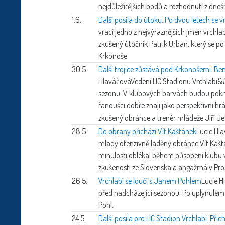
nejdůležitějších bodů a rozhodnutí z dneš
1.6.
Další posila do útoku. Po dvou letech se v
vrací jedno z nejvýraznějších jmen vrchla
zkušený útočník Patrik Urban, který se 
Krkonoše.
30.5.
Další trojice zůstává pod Krkonošemi. Ben
Hlaváčová
Vedení HC Stadionu Vrchlabí&#6
sezonu. V klubových barvách budou pokra
fanoušci dobře znají jako perspektivní hr
zkušený obránce a trenér mládeže Jiří J
28.5.
Do obrany přichází Vít Kaštánek
Lucie Hl
mladý ofenzivně laděný obránce Vít Kašt
minulosti oblékal během působení klubu v 
zkušenosti ze Slovenska a angažmá v Pro
26.5.
Vrchlabí se loučí s Janem Pohlem
Lucie H
před nadcházející sezonou. Po uplynulém
Pohl.
24.5.
Další posila pro HC Stadion Vrchlabí. Přic