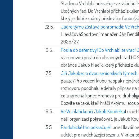
Stadionu Vrchlabí pokračuje ve skládání 
útočných řad. Do Vrchlabí přichází zkuše
který je dobře známý především fanoušk
22.5.
Jádro týmu zůstává pohromadě: Ve Vrchl
Hlaváčová
Sportovní manažer Ján Bendík 
2026/27.
19.5.
Posila do defenzivy! Do Vrchlabí se vrací
staronovou posilu do obranných řad HC St
obránce Jakub Hladík, který přichází z kl
17.5.
Jiří Jakubec o dvou seniorských týmech, 
pauza? Pro vedení klubu naopak nejnároč
rozhovoru poodhaluje detaily příprav na 
co znamená konec Hronova pro druholig
Dozvíte se také, kteří hráči A-týmu letos 
16.5.
Ve Vrchlabí končí Jakub Koudelka
Lucie 
naší organizaci pokračovat, je Jakub Kou
15.5.
Pardubické trio pokračuje!
Lucie Hlaváčo
udržet pro nadcházející sezonu. V krkono