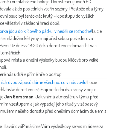
aměti vrchlabského hokeje. Dorostenci i junioři HC
radovala až do posledních vteřin sezóny. Přestože oba týmy
ovní osud byl tentokrát krutý – k postupu do vyšších
ce vítězství v základní hrací době.
iorka jdou do klíčového pátku, v neděli se rozhodne!
Lucie
Naše mládežnické týmy mají před sebou poslední dva
všem. Už dnes v 18:30 čeká dorostence domácí bitva s
itoměřicích.
tupová místa a dnešní výsledky budou klíčové pro velké
holí.
teré nás udrží v přímé hře o postup!
dních dvou zápasů dáme všechno, co v nás zbylo!
Lucie
chlabské dorostence čekají poslední dva kroky v boji o
 je
Jan Gerstman
. Jak vnímá atmosféru v týmu před
herním vzestupem a jak vypadají jeho rituály v zápasový
ým mužem našeho dorostu před dnešním domácím duelem s
ie Hlaváčová
Přinášíme Vám výsledkový servis mládeže za