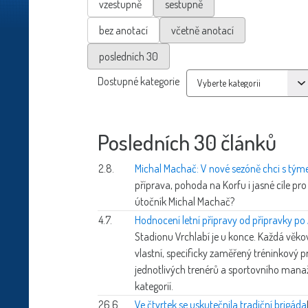
vzestupně
sestupně
bez anotací
včetně anotací
posledních 30
Dostupné kategorie
Posledních 30 článků
2.8.
Michal Machač: V nové sezóně chci s týme
příprava, pohoda na Korfu i jasné cíle pr
útočník Michal Machač?
4.7.
Hodnocení letní přípravy od přípravky p
Stadionu Vrchlabí je u konce. Každá věkov
vlastní, specificky zaměřený tréninkový
jednotlivých trenérů a sportovního manaž
kategorií.
26.6.
Ve čtvrtek se uskutečnila tradiční brigáda