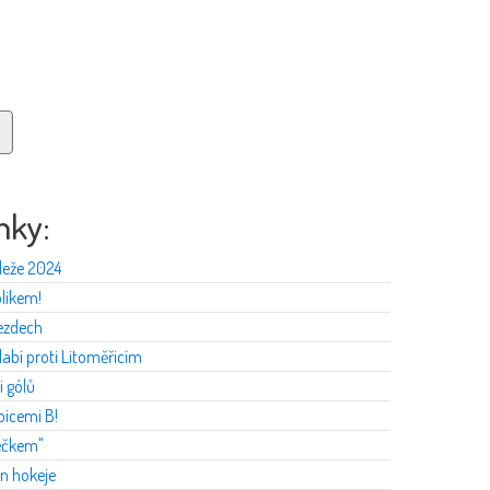
nky:
deže 2024
likem!
jezdech
labí proti Litoměřicím
i gólů
bicemi B!
béčkem"
en hokeje