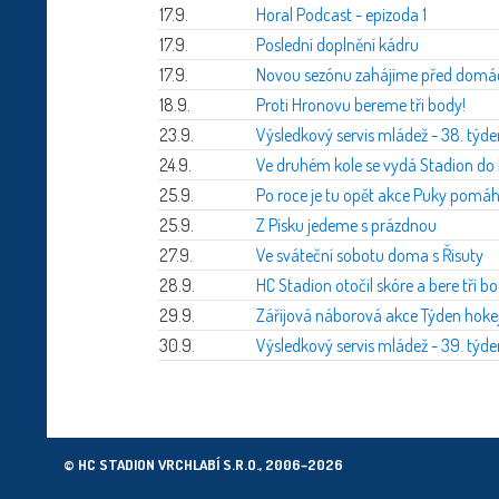
17.9.
Horal Podcast - epizoda 1
17.9.
Poslední doplnění kádru
17.9.
Novou sezónu zahájíme před domác
18.9.
Proti Hronovu bereme tři body!
23.9.
Výsledkový servis mládež - 38. týd
24.9.
Ve druhém kole se vydá Stadion do 
25.9.
Po roce je tu opět akce Puky pomáha
25.9.
Z Písku jedeme s prázdnou
27.9.
Ve sváteční sobotu doma s Řisuty
28.9.
HC Stadion otočil skóre a bere tři b
29.9.
Zářijová náborová akce Týden hokej
30.9.
Výsledkový servis mládež - 39. týd
© HC STADION VRCHLABÍ S.R.O., 2006–2026