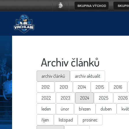
Archiv článků
archiv článků
archiv aktualit
2012
2013
2014
2015
2016
2022
2023
2024
2025
2026
leden
únor
březen
duben
kvě
říjen
listopad
prosinec