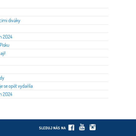
ími diváky
en 2024
Písku
jí!
ody
e se opět vydařila
en 2024
SLEDUJ NÁS NA