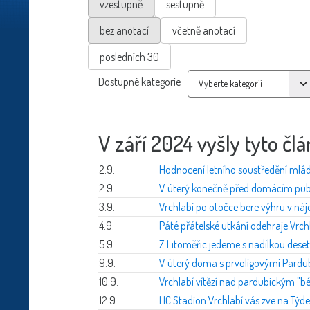
vzestupně
sestupně
bez anotací
včetně anotací
posledních 30
Dostupné kategorie
V září 2024 vyšly tyto člá
2.9.
Hodnocení letního soustředění mlá
2.9.
V úterý konečně před domácím pub
3.9.
Vrchlabí po otočce bere výhru v ná
4.9.
Páté přátelské utkání odehraje Vrch
5.9.
Z Litoměřic jedeme s nadílkou deset
9.9.
V úterý doma s prvoligovými Pardu
10.9.
Vrchlabí vítězí nad pardubickým "
12.9.
HC Stadion Vrchlabí vás zve na Týd