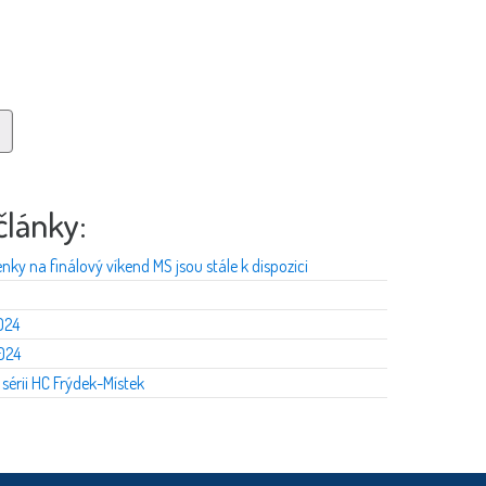
články:
penky na finálový víkend MS jsou stále k dispozici
024
2024
sérii HC Frýdek-Místek