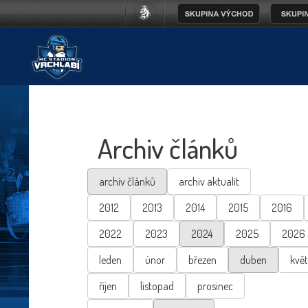
Archiv článků
archiv článků
archiv aktualit
2012
2013
2014
2015
2016
2022
2023
2024
2025
2026
leden
únor
březen
duben
kvě
říjen
listopad
prosinec