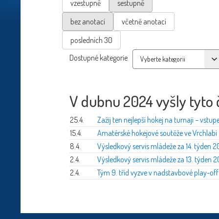
vzestupně
sestupně
bez anotací
včetně anotací
posledních 30
Dostupné kategorie
V dubnu 2024 vyšly tyto 
25.4.
Zažij ten nejlepší hokej na turnaji – vstu
15.4.
Amatérské hokejové soutěže ve Vrchlabí
8.4.
Výsledkový servis mládeže za 14. týden 2
2.4.
Výsledkový servis mládeže za 13. týden 
2.4.
Tým 9. tříd vyzve v nadstavbové play-off 