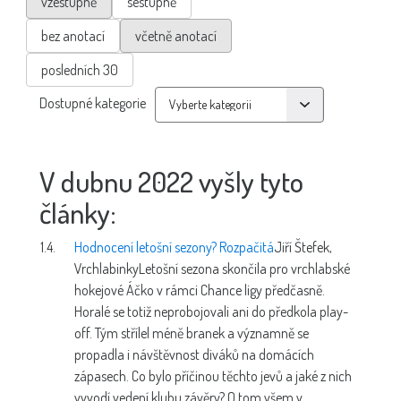
vzestupně
sestupně
bez anotací
včetně anotací
posledních 30
Dostupné kategorie
V dubnu 2022 vyšly tyto
články:
1.4.
Hodnocení letošní sezony? Rozpačitá
Jiří Štefek,
Vrchlabinky
Letošní sezona skončila pro vrchlabské
hokejové Áčko v rámci Chance ligy předčasně.
Horalé se totiž neprobojovali ani do předkola play-
off. Tým střílel méně branek a významně se
propadla i návštěvnost diváků na domácích
zápasech. Co bylo příčinou těchto jevů a jaké z nich
vyvodí vedení klubu závěry? O tom všem v