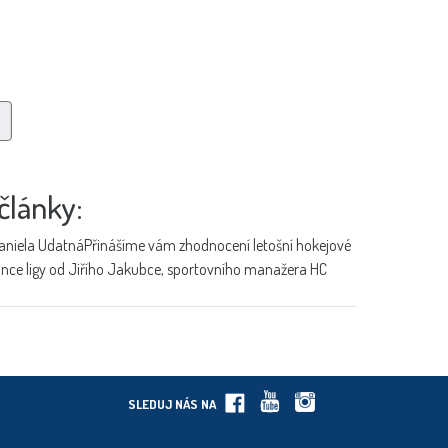
články:
aniela Udatná
Přinášíme vám zhodnocení letošní hokejové
ance ligy od Jiřího Jakubce, sportovního manažera HC
SLEDUJ NÁS NA