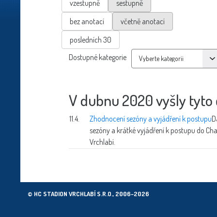
vzestupně
sestupně
bez anotací
včetně anotací
posledních 30
Dostupné kategorie
V dubnu 2020 vyšly tyto 
11.4.
Zhodnocení sezóny a vyjádření k postupu
D
sezóny a krátké vyjádření k postupu do Ch
Vrchlabí.
© HC STADION VRCHLABÍ S.R.O., 2006–2026