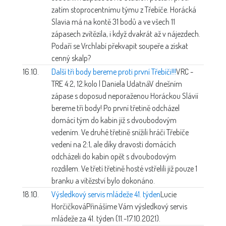
zatím stoprocentnímu týmu z Třebíče. Horácká
Slavia má na kontě 31 bodů a ve všech 11
zápasech zvítězila, i když dvakrát až v nájezdech.
Podaří se Vrchlabí překvapit soupeře a získat
cenný skalp?
16.10.
Další tři body bereme proti první Třebíči!!!
VRC -
TRE 4:2, 12.kolo | Daniela Udatná
V dnešním
zápase s doposud neporaženou Horáckou Slávií
bereme tři body! Po první třetině odcházel
domácí tým do kabin již s dvoubodovým
vedením. Ve druhé třetině snížili hráči Třebíče
vedení na 2:1, ale díky dravosti domácích
odcházeli do kabin opět s dvoubodovým
rozdílem. Ve třetí třetině hosté vstřelili již pouze 1
branku a vítězství bylo dokonáno.
18.10.
Výsledkový servis mládeže 41. týden
Lucie
Horčičková
Přinášíme Vám výsledkový servis
mládeže za 41. týden (11.-17.10.2021).