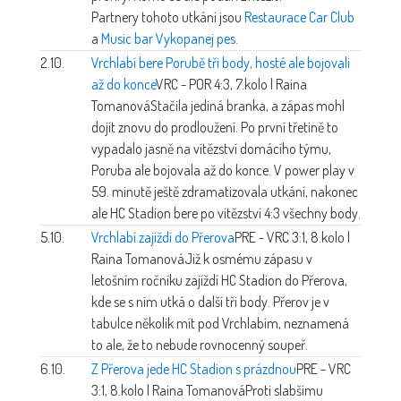
Partnery tohoto utkání jsou
Restaurace Car Club
a
Music bar Vykopanej pes
.
2.10.
Vrchlabí bere Porubě tři body, hosté ale bojovali
až do konce
VRC - POR 4:3, 7.kolo | Raina
Tomanová
Stačila jediná branka, a zápas mohl
dojít znovu do prodloužení. Po první třetině to
vypadalo jasně na vítězství domácího týmu,
Poruba ale bojovala až do konce. V power play v
59. minutě ještě zdramatizovala utkání, nakonec
ale HC Stadion bere po vítězství 4:3 všechny body.
5.10.
Vrchlabí zajíždí do Přerova
PRE - VRC 3:1, 8.kolo |
Raina Tomanová
Již k osmému zápasu v
letošním ročníku zajíždí HC Stadion do Přerova,
kde se s ním utká o další tři body. Přerov je v
tabulce několik mít pod Vrchlabím, neznamená
to ale, že to nebude rovnocenný soupeř.
6.10.
Z Přerova jede HC Stadion s prázdnou
PRE - VRC
3:1, 8.kolo | Raina Tomanová
Proti slabšímu