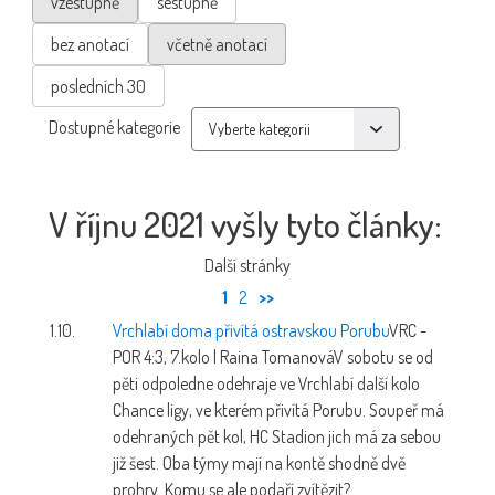
vzestupně
sestupně
bez anotací
včetně anotací
posledních 30
Dostupné kategorie
V říjnu 2021 vyšly tyto články:
Další stránky
1
2
>>
1.10.
Vrchlabí doma přivítá ostravskou Porubu
VRC -
POR 4:3, 7.kolo | Raina Tomanová
V sobotu se od
pěti odpoledne odehraje ve Vrchlabí další kolo
Chance ligy, ve kterém přivítá Porubu. Soupeř má
odehraných pět kol, HC Stadion jich má za sebou
již šest. Oba týmy mají na kontě shodně dvě
prohry. Komu se ale podaří zvítězit?