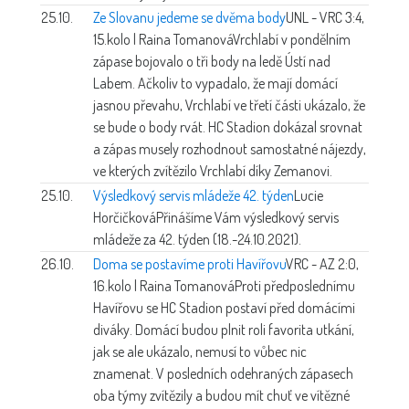
25.10.
Ze Slovanu jedeme se dvěma body
UNL - VRC 3:4,
15.kolo | Raina Tomanová
Vrchlabí v pondělním
zápase bojovalo o tři body na ledě Ústí nad
Labem. Ačkoliv to vypadalo, že mají domácí
jasnou převahu, Vrchlabí ve třetí části ukázalo, že
se bude o body rvát. HC Stadion dokázal srovnat
a zápas musely rozhodnout samostatné nájezdy,
ve kterých zvítězilo Vrchlabí díky Zemanovi.
25.10.
Výsledkový servis mládeže 42. týden
Lucie
Horčičková
Přinášíme Vám výsledkový servis
mládeže za 42. týden (18.-24.10.2021).
26.10.
Doma se postavíme proti Havířovu
VRC - AZ 2:0,
16.kolo | Raina Tomanová
Proti předposlednímu
Havířovu se HC Stadion postaví před domácími
diváky. Domácí budou plnit roli favorita utkání,
jak se ale ukázalo, nemusí to vůbec nic
znamenat. V posledních odehraných zápasech
oba týmy zvítězily a budou mít chuť ve vítězné