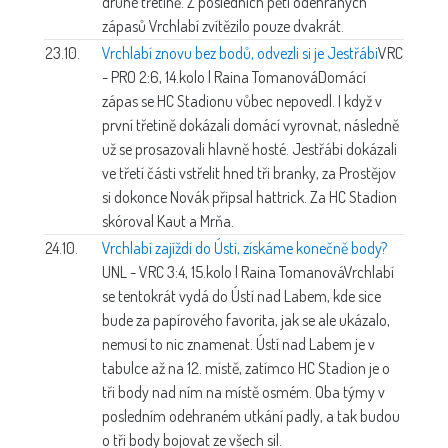
druhé třetině. Z posledních pěti odehraných
zápasů Vrchlabí zvítězilo pouze dvakrát.
23.10.
Vrchlabí znovu bez bodů, odvezli si je Jestřábi
VRC
- PRO 2:6, 14.kolo | Raina Tomanová
Domácí
zápas se HC Stadionu vůbec nepovedl. I když v
první třetině dokázali domácí vyrovnat, následně
už se prosazovali hlavně hosté. Jestřábi dokázali
ve třetí části vstřelit hned tři branky, za Prostějov
si dokonce Novák připsal hattrick. Za HC Stadion
skóroval Kaut a Mrňa.
24.10.
Vrchlabí zajíždí do Ústí, získáme konečně body?
UNL - VRC 3:4, 15.kolo | Raina Tomanová
Vrchlabí
se tentokrát vydá do Ústí nad Labem, kde sice
bude za papírového favorita, jak se ale ukázalo,
nemusí to nic znamenat. Ústí nad Labem je v
tabulce až na 12. místě, zatímco HC Stadion je o
tři body nad ním na místě osmém. Oba týmy v
posledním odehraném utkání padly, a tak budou
o tři body bojovat ze všech sil.