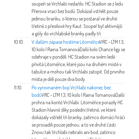
soupeři se Vrchlabí nedařilo. HC Stadion se z ledu
Přerova vrací bez bodů. Dokázal vstřelit pouze
jedinou branku, o kterou se postaral ve druhé
třetině z přesilové hry Kaut. Soupeř byl aktivnější
a góly do vrchlabské branky padly tři.
10.10.
V dalším zápase hostíme Litoměřice
VRC - LTM 1:3,
10.kolo | Raina Tomanová
Další kolo Chance ligy se
odehraje v pondělí. HC Stadion na svém ledě
přivítá Litoměřice, které jsou na druhém místě v
tabulce a mohou tak Vrchlabí zatopit. Od prvního
místa je dělí pouze dva body.
11.10.
Po vyrovnaném boji Vrchlabí nakonec bez
bodů
VRC - LTM 1:3, 10.kolo | Raina Tomanová
Další
prohra na kontě Vrchlabí. Litoměřice porazily HC
Stadion hlavně díky poslední třetině, ve které
dokázaly vstřelit tři branky, zatímco domácí hráči
se prosadili pouze jednou, a to ve druhé části.
Znovu tak Vrchlabí nebralo ani bod, zatímco