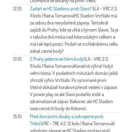
Litoměřice se dotáhly na první Třebíč.
12.10.
Zadaří se HC Stadionu proti Slavii?
SLA - VRC 2:3,
11.kolo | Raina Tomanová
HC Stadion Vrchlabí má
za sebou dva nevydařené zápasy. Tentokrát
zajíždí do Prahy, kde se utká s týmem Slavie. Ta je
v tabulce dvě místa nad krkonošským celkem a
má tak lepší pozici. Podaří se vrchlabskému celku
získat cenné body?
13.10.
Z Prahy jedeme se třemi body
SLA - VRC 2:3,
11.kolo | Raina Tomanová
Konečně výhra! I když
velmi těsná. V posledních minutách domácí ještě
ohrozili výhru Vrchlabí. Po vyrovnané první
třetině dokázali horalové převzít vedení v zápase.
V power play se ale Slavii podařilo snížit a
zdramatizovat zápas. Nakonec ale HC Stadion
veze cenné tři body do Krkonoš.
15.10.
Před domácími diváky si zahrajeme proti
Třebíči
VRC - TRE 4:2, 12.kolo | Raina Tomanová
V
sobotním zápase se HC Stadion postaví proti