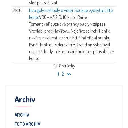
vlně pokračovat.
27.10.
Dva góly rozhodly o vítězi. Soukup vychytal čisté
konto
VRC - AZ 2:0, 16.kolo | Raina
Tomanová
Pouze dvě branky padly v zápase
Vrchlabí proti Havířovu. Nejdříve se trefil Rohlík,
navíc v oslabení, ve druhé třetině přidal branku
Kynčl. Proti outsiderovi si HC Stadion vybojoval
nejen tři body, ale brankář Soukup si připsal čisté
konto.
Další stránky
1
2
>>
Archiv
ARCHIV
FOTO ARCHIV