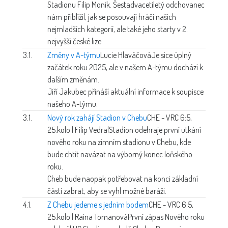
Stadionu Filip Moník. Šestadvacetiletý odchovanec
nám přiblížil, jak se posouvají hráči našich
nejmladších kategorií, ale také jeho starty v 2.
nejvyšší české lize.
3.1.
Změny v A-týmu
Lucie Hlaváčová
Je sice úplný
začátek roku 2025, ale v našem A-týmu dochází k
dalším změnám.
Jiří Jakubec přináší aktuální informace k soupisce
našeho A-týmu.
3.1.
Nový rok zahájí Stadion v Chebu
CHE - VRC 6:5,
25.kolo | Filip Vedral
Stadion odehraje první utkání
nového roku na zimním stadionu v Chebu, kde
bude chtít navázat na výborný konec loňského
roku.
Cheb bude naopak potřebovat na konci základní
části zabrat, aby se vyhl možné baráži.
4.1.
Z Chebu jedeme s jedním bodem
CHE - VRC 6:5,
25.kolo | Raina Tomanová
První zápas Nového roku