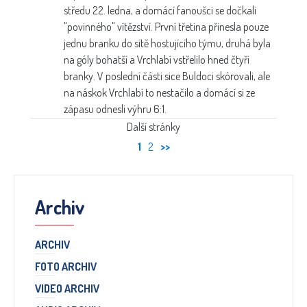
středu 22. ledna, a domácí fanoušci se dočkali
"povinného" vítězství. První třetina přinesla pouze
jednu branku do sítě hostujícího týmu, druhá byla
na góly bohatší a Vrchlabí vstřelilo hned čtyři
branky. V poslední části sice Buldoci skórovali, ale
na náskok Vrchlabí to nestačilo a domácí si ze
zápasu odnesli výhru 6:1.
Další stránky
1
2
>>
Archiv
ARCHIV
FOTO ARCHIV
VIDEO ARCHIV