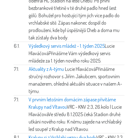
odehrál HC Stadion na ledě Chebu. Po první
bezbrankové třetině v té druhé padlo hned šest
gólů. Bohužel pro hostující tým jich více padlo do
vrchlabské sítě. Zápas nakonec dospěl do
prodloužení, kde byl úspěšnější Cheb a doma mu
tak zůstaly dva body.
6.1.
Výsledkový servis mládež - 1. týden 2025
Lucie
Hlaváčová
Přinášíme Vám výsledkový servis
mládeže za 1. týden nového roku 2025.
7.1.
Aktuality z A-týmu
Lucie Hlaváčová
Přinášíme
stručný rozhovor s Jiřím Jakubcem, sportovním
manažerem, ohledně aktuální situace v našem A-
týmu.
7.1.
V prvním letošním domácím zápase přivítáme
Kralupy nad Vltavou
VRC - KNV 2:3, 26.kolo | Lucie
Hlaváčová
Ve středu 8.1.2025 čeká Stadion druhé
utkání nového roku. K němu zajede na vrchlabský
led soupeř z Kralup nad Vltavou.
8.1.
Kralupy si z Vrchlabí vezou dva body
VRC - KNV 2:3,