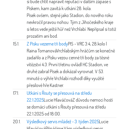
si bude chtít napravit reputaci v dalším zápase s
Pískem, kam zavítá k utkání 28. kola.
Písek ovšem, stejně jako Stadion, do nového roku
nevkročil pravou nohou. Tým z Jihočeského kraje
si letos vede ještě hůř než Vrchlabí. Nepřipsal si totiž
prozatím ani bod.
15.1.
Z Písku vezeme tři body
PIS - VRC 3:4, 28.kolo |
Raina Tomanová
Vrchlabským hráčům se konečně
zadařilo a z Písku vezou cenné tři body za těsné
vítězství 4:3. První třetinu ovládl HC Stadion, ve
druhé zabral Písek a dokázal vyrovnat. V 53.
minutě o výhře Vrchlabí rozhodl díky využité
přesilové hře Kastner.
17.1.
Utkání s Řisuty se přesouvá na středu
22.1.2025
Lucie Hlaváčová
Z důvodu nemoci hostí
se domácí utkání s Řisuty přesouvá na středu
22.1.2025 od 18:00.
20.1.
Výsledkový servis mládež - 3. týden 2025
Lucie
Hlaváčová
Přinášíme Vám výsledkový servis