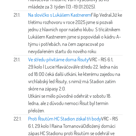
mládeže za 3. týden (13.-19.01.2025).
21.1.
Na slovíčko s Lukášem Kastnerem
Filip Vedral
Již ke
třetímu rozhovoru v roce 2025 jsme si pozvali
jednu z hlavních opor našeho klubu. S třicátníkem
Lukášem Kastnerem jsme si popovídali o kádru A-
týmu i potřebách, na čem zapracovat po
nevydařeném startu do nového roku.
21.1.
Ve středu přivítáme doma Řisuty!
VRC - RIS 6:1,
29.kolo | Lucie Hlaváčová
Ve středu 22. ledna nás
od 18:00 čeká další utkání, ke kterému zajedou na
vrchlabský led Řisuty, s nimiž má Stadion zatím
skóre na zápasy 2:0.
Utkání se mělo původně odehrát v sobotu 18.
ledna, ale z důvodu nemoci Řisut byl termín
přeložen.
22.1.
Proti Řisutům HC Stadion získal tři body
VRC - RIS
6:1, 29.kolo | Raina Tomanová
Odložený domácí
zápas HC Stadionu proti Řisutům se odehrál ve