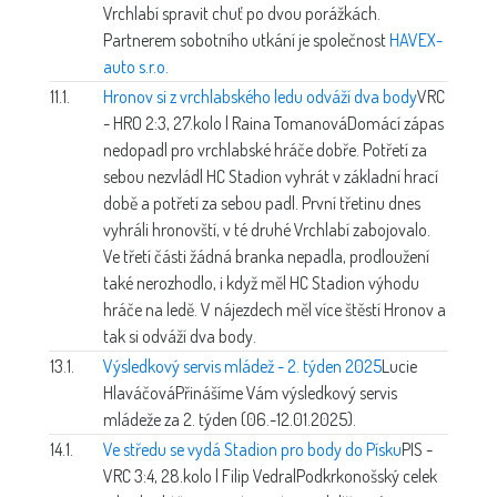
Vrchlabí spravit chuť po dvou porážkách.
Partnerem sobotního utkání je společnost
HAVEX-
auto s.r.o.
11.1.
Hronov si z vrchlabského ledu odváží dva body
VRC
- HRO 2:3, 27.kolo | Raina Tomanová
Domácí zápas
nedopadl pro vrchlabské hráče dobře. Potřetí za
sebou nezvládl HC Stadion vyhrát v základní hrací
době a potřetí za sebou padl. První třetinu dnes
vyhráli hronovští, v té druhé Vrchlabí zabojovalo.
Ve třetí části žádná branka nepadla, prodloužení
také nerozhodlo, i když měl HC Stadion výhodu
hráče na ledě. V nájezdech měl více štěstí Hronov a
tak si odváží dva body.
13.1.
Výsledkový servis mládež - 2. týden 2025
Lucie
Hlaváčová
Přinášíme Vám výsledkový servis
mládeže za 2. týden (06.-12.01.2025).
14.1.
Ve středu se vydá Stadion pro body do Písku
PIS -
VRC 3:4, 28.kolo | Filip Vedral
Podkrkonošský celek