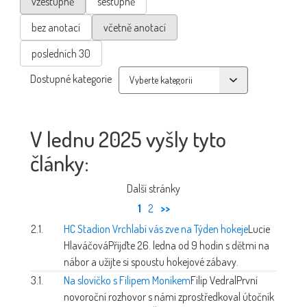
vzestupně
sestupně
bez anotací
včetně anotací
posledních 30
Dostupné kategorie
V lednu 2025 vyšly tyto
články:
Další stránky
1
2
>>
2.1.
HC Stadion Vrchlabí vás zve na Týden hokeje
Lucie
Hlaváčová
Přijďte 26. ledna od 9 hodin s dětmi na
nábor a užijte si spoustu hokejové zábavy.
3.1.
Na slovíčko s Filipem Moníkem
Filip Vedral
První
novoroční rozhovor s námi zprostředkoval útočník