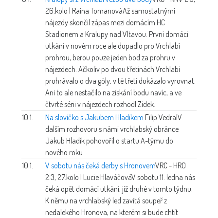
26.kolo | Raina Tomanová
Až samostatnými
nájezdy skončil zápas mezi domácím HC
Stadionem a Kralupy nad Vltavou. První domácí
utkání v novém roce ale dopadlo pro Vrchlabí
prohrou, berou pouze jeden bod za prohru v
nájezdech. Ačkoliv po dvou třetinách Vrchlabí
prohrávalo o dva góly, v té třetí dokázalo vyrovnat.
Ani to ale nestačilo na získání bodu navíc, a ve
čtvrté sérii v nájezdech rozhodl Zídek.
10.1.
Na slovíčko s Jakubem Hladíkem
Filip Vedral
V
dalším rozhovoru s námi vrchlabský obránce
Jakub Hladík pohovořil o startu A-týmu do
nového roku.
10.1.
V sobotu nás čeká derby s Hronovem
VRC - HRO
2:3, 27.kolo | Lucie Hlaváčová
V sobotu 11. ledna nás
čeká opět domácí utkání, již druhé v tomto týdnu.
K němu na vrchlabský led zavítá soupeř z
nedalekého Hronova, na kterém si bude chtít