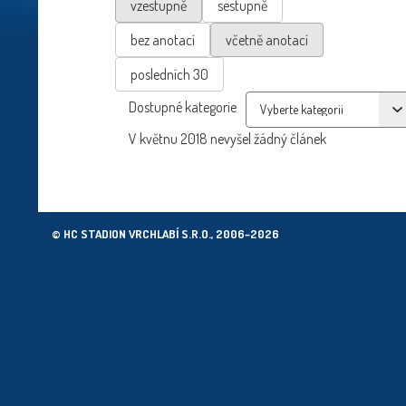
vzestupně
sestupně
bez anotací
včetně anotací
posledních 30
Dostupné kategorie
V květnu 2018 nevyšel žádný článek
© HC STADION VRCHLABÍ S.R.O., 2006–2026