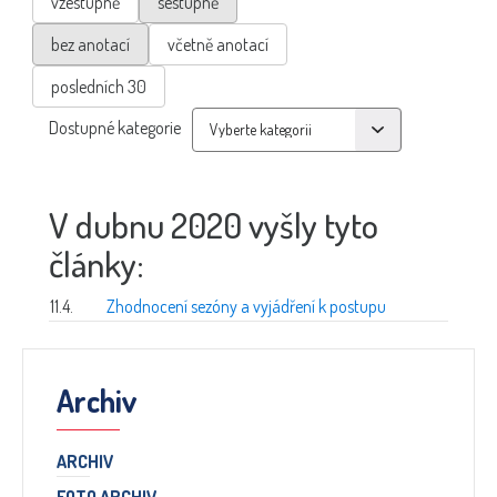
vzestupně
sestupně
bez anotací
včetně anotací
posledních 30
Dostupné kategorie
V dubnu 2020 vyšly tyto
články:
11.4.
Zhodnocení sezóny a vyjádření k postupu
Archiv
ARCHIV
FOTO ARCHIV