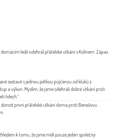
a domácím ledě odehrál přátelské utkání s Kolínem. Zápas
ané sestavě s jednou pětkou půjčenou od kluků z
p a výkon. Myslím, že jsme odehráli dobré utkání proti
ti lidech.“
í dorost první přátelské utkání doma proti Benešovu.
ým.
vzhledem k tomu, že jsme měli pouze jeden společný