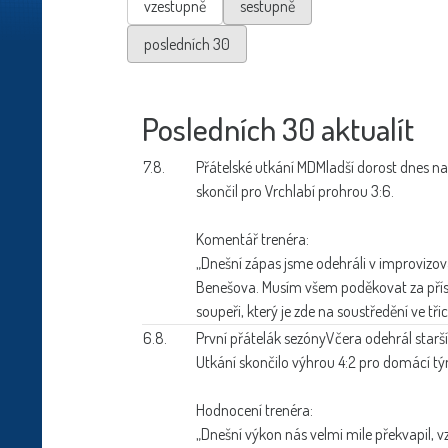
vzestupně
sestupně
posledních 30
Posledních 30 aktualít
7.8.
Přátelské utkání MD
Mladší dorost dnes n
skončil pro Vrchlabí prohrou 3:6.
Komentář trenéra:
„Dnešní zápas jsme odehráli v improvizov
Benešova. Musím všem poděkovat za přístu
soupeři, který je zde na soustředění ve třice
6.8.
První přátelák sezóny
Včera odehrál starš
Utkání skončilo výhrou 4:2 pro domácí t
Hodnocení trenéra:
„Dnešní výkon nás velmi mile překvapil, 