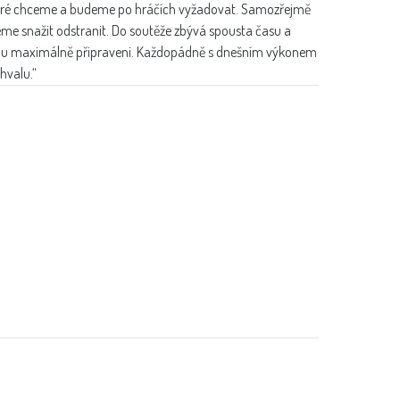
, které chceme a budeme po hráčích vyžadovat. Samozřejmě
deme snažit odstranit. Do soutěže zbývá spousta času a
onu maximálně připraveni. Každopádně s dnešním výkonem
hvalu.“