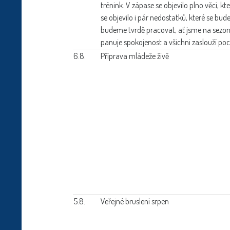
trénink. V zápase se objevilo plno věcí
se objevilo i pár nedostatků, které se bu
budeme tvrdě pracovat, ať jsme na sez
panuje spokojenost a všichni zaslouží poc
6.8.
Příprava mládeže živě
5.8.
Veřejné bruslení srpen