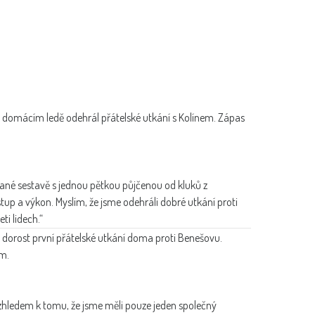
a domácím ledě odehrál přátelské utkání s Kolínem. Zápas
ané sestavě s jednou pětkou půjčenou od kluků z
p a výkon. Myslím, že jsme odehráli dobré utkání proti
ti lidech.“
í dorost první přátelské utkání doma proti Benešovu.
ým.
vzhledem k tomu, že jsme měli pouze jeden společný