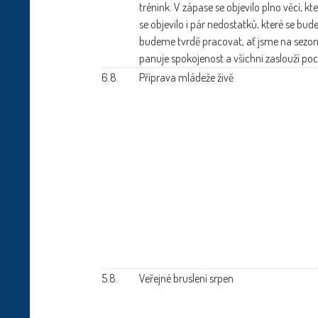
trénink. V zápase se objevilo plno věcí
se objevilo i pár nedostatků, které se bu
budeme tvrdě pracovat, ať jsme na sez
panuje spokojenost a všichni zaslouží poc
6.8.
Příprava mládeže živě
5.8.
Veřejné bruslení srpen