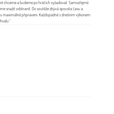
, které chceme a budeme po hráčích vyžadovat. Samozřejmě
deme snažit odstranit. Do soutěže zbývá spousta času a
onu maximálně připraveni. Každopádně s dnešním výkonem
hvalu.“