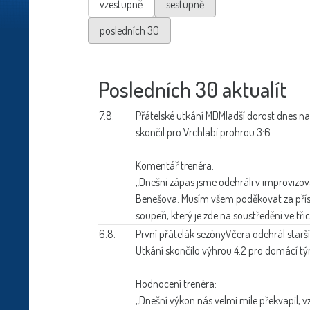
vzestupně
sestupně
posledních 30
Posledních 30 aktualít
7.8.
Přátelské utkání MD
Mladší dorost dnes n
skončil pro Vrchlabí prohrou 3:6.
Komentář trenéra:
„Dnešní zápas jsme odehráli v improvizov
Benešova. Musím všem poděkovat za přístu
soupeři, který je zde na soustředění ve třice
6.8.
První přátelák sezóny
Včera odehrál starš
Utkání skončilo výhrou 4:2 pro domácí t
Hodnocení trenéra:
„Dnešní výkon nás velmi mile překvapil, 