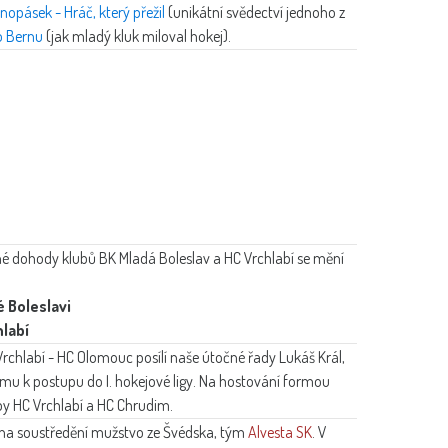
nopásek - Hráč, který přežil
(unikátní svědectví jednoho z
o Bernu
(jak mladý kluk miloval hokej).
é dohody klubů BK Mladá Boleslav a HC Vrchlabí se mění
é Boleslavi
hlabí
rchlabí - HC Olomouc posílí naše útočné řady Lukáš Král,
u k postupu do I. hokejové ligy. Na hostování formou
by HC Vrchlabí a HC Chrudim.
 na soustředění mužstvo ze Švédska, tým
Alvesta SK
. V