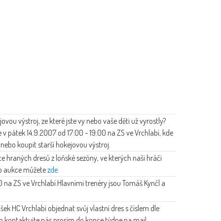
ou výstroj, ze které jste vy nebo vaše děti už vyrostly?
te v pátek 14.9.2007 od 17:00 - 19:00 na ZS ve Vrchlabí, kde
nebo koupit starší hokejovou výstroj.
e hraných dresů z loňské sezóny, ve kterých naši hráči
 do aukce můžete
zde
.
0 na ZS ve Vrchlabí.Hlavními trenéry jsou Tomáš Kynčl a
šek HC Vrchlabí objednat svůj vlastní dres s číslem dle
m kontaktujte nás prosím do konce týdne na mail