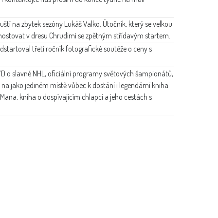
uští na zbytek sezóny Lukáš Valko. Útočník, který se velkou
e hostovat v dresu Chrudimi se zpětným střídavým startem.
dstartoval třetí ročník fotografické soutěže o ceny s
VD o slavné NHL, oficiální programy světových šampionátů,
 na jako jediném místě vůbec k dostání i legendární kniha
ana, kniha o dospívajícím chlapci a jeho cestách s