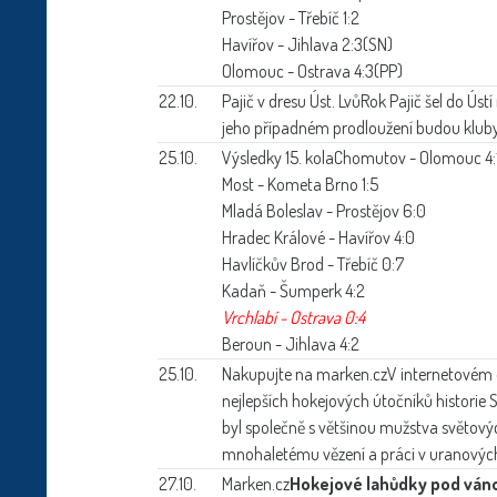
Prostějov - Třebíč 1:2
Havířov - Jihlava 2:3(SN)
Olomouc - Ostrava 4:3(PP)
22.10.
Pajič v dresu Úst. Lvů
Rok Pajič šel do Ústí
jeho případném prodloužení budou kluby
25.10.
Výsledky 15. kola
Chomutov - Olomouc 4:
Most - Kometa Brno 1:5
Mladá Boleslav - Prostějov 6:0
Hradec Králové - Havířov 4:0
Havlíčkův Brod - Třebíč 0:7
Kadaň - Šumperk 4:2
Vrchlabí - Ostrava 0:4
Beroun - Jihlava 4:2
25.10.
Nakupujte na marken.cz
V internetovém 
nejlepších hokejových útočníků historie S
byl společně s většinou mužstva světo
mnohaletému vězení a práci v uranových 
27.10.
Marken.cz
Hokejové lahůdky pod ván