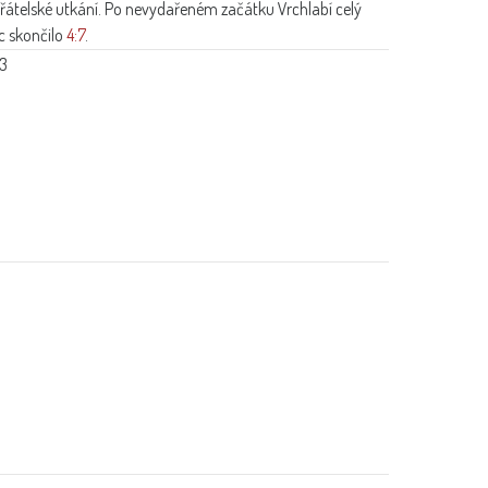
přátelské utkání. Po nevydařeném začátku Vrchlabí celý
c skončilo
4:7
.
:3