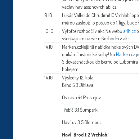
vaclav.havlas@hcvrchlabi.cz.
9.10.
Lukáš Valko do Chrudimi
HC Vrchlabí opo
měrou zasloužil o postup do 1. ligy, bud
10.10.
Vyfoťte rozhodčí v akci
Na webu
arlh.cz
o
všeříkajícím názvem Rozhodčí v akci.
14.10.
Marken.cz
Nejširší nabídka hokejových D
unikátní historické knihy! Na
Marken.cz
je
S devatenáctkou do Bernu od Lubomíra M
hokejem.
14.10.
Výsledky 12. kola
Brno 5:3 Jihlava
Ostrava 4:1 Prostějov
Třebíč 3:1 Šumperk
Havířov 3:5 Olomouc
Havl. Brod 1:2 Vrchlabí