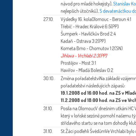
návod pro mladé hokejisty),
Stanislav Ko
nejlepších útočníků),
S devatenáctkou d
27.10.
Výsledky 16. kola
Olomouc - Beroun 4:1
Třebíč - Hradec Králové 6:5(PP)
Šumperk - Havlíčkův Brod 2:4
Kadaň - Ostrava 3:2(PP)
Kometa Brno - Chomutov 1:2(SN)
Jihlava - Vrchlabí 2:3(PP)
Prostějov - Most 3:1
Havířov - Mladá Boleslav 0:2
30.10.
Změna pořadatelství
Na základě vzájemn
pořadatelství následujících zápasů:
19.1.2008 od 16:00 hod. na ZS v Mlad
11.2.2008 od 18:00 hod. na ZS ve Vrc
31.10.
Posila na Olomouc
V dnešním utkání HC V
který v loňské sezóně pomohl našemu tým
střídavého startu se na tom dohodly klu
31.10.
St.Žáci podlehli Švédům
Ve Vrchlabí bylo