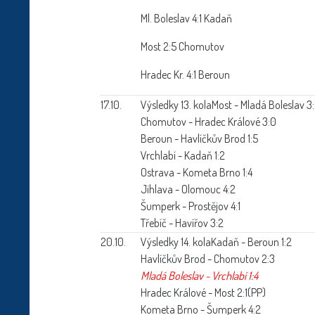
Ml. Boleslav 4:1 Kadaň
Most 2:5 Chomutov
Hradec Kr. 4:1 Beroun
17.10.
Výsledky 13. kola
Most - Mladá Boleslav 3
Chomutov - Hradec Králové 3:0
Beroun - Havlíčkův Brod 1:5
Vrchlabí - Kadaň 1:2
Ostrava - Kometa Brno 1:4
Jihlava - Olomouc 4:2
Šumperk - Prostějov 4:1
Třebíč - Havířov 3:2
20.10.
Výsledky 14. kola
Kadaň - Beroun 1:2
Havlíčkův Brod - Chomutov 2:3
Mladá Boleslav - Vrchlabí 1:4
Hradec Králové - Most 2:1(PP)
Kometa Brno - Šumperk 4:2