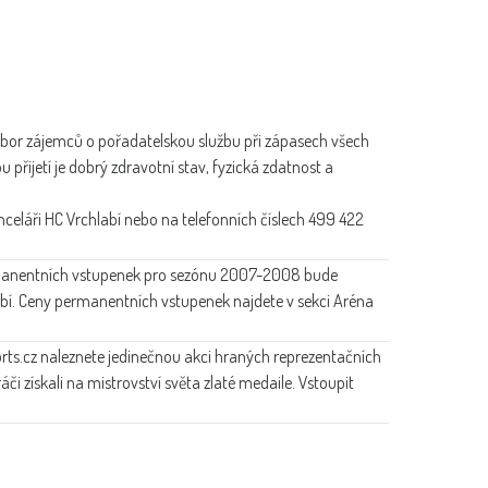
ábor zájemců o pořadatelskou službu při zápasech všech
přijetí je dobrý zdravotní stav, fyzická zdatnost a
nceláři HC Vrchlabí nebo na telefonních číslech 499 422
manentních vstupenek pro sezónu 2007-2008 bude
bí. Ceny permanentních vstupenek najdete v sekci Aréna
rts.cz naleznete jedinečnou akci hraných reprezentačních
ráči získali na mistrovství světa zlaté medaile. Vstoupit