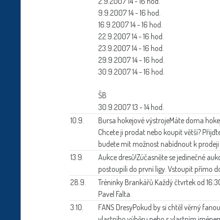
2.9.2007 14 - 16 hod.
9.9.2007 14 - 16 hod.
16.9.2007 14 - 16 hod.
22.9.2007 14 - 16 hod.
23.9.2007 14 - 16 hod.
29.9.2007 14 - 16 hod.
30.9.2007 14 - 16 hod.
ŠB
30.9.2007 13 - 14 hod.
10.9.
Bursa hokejové výstroje
Máte doma hokejov
Chcete ji prodat nebo koupit větší? Přijď
budete mít možnost nabídnout k prodeji 
13.9.
Aukce dresů!
Zúčasněte se jedinečné aukc
postoupili do první ligy. Vstoupit přímo
28.9.
Tréninky Brankářů.
Každý čtvrtek od 16:3
Pavel Falta.
3.10.
FANS Dresy
Pokud by si chtěl věrný fanou
vlastního výběru nebo s vlastním jméne