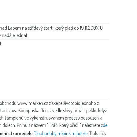
 nad Labem na střídavý start, který platí do 19.11.2007. O
 nadále jednat.
1
obchodu www.marken.cz získejte životopis jednoho z
tanislava Konopáska. Ten si vedle slávy prožil i peklo, když
vých šampionů ve vykonstruovaném procesu odsouzen k
dolech. Knihu s názvem "Hráč, který přežil" naleznete
zde
.
oční stromeček:
Dlouhodobý trénink mládeže
(Bukačův