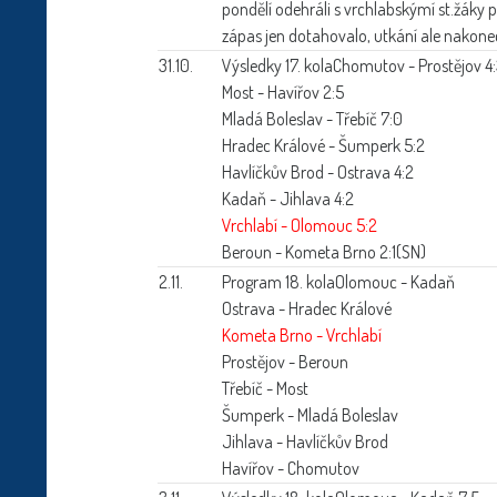
pondělí odehráli s vrchlabskýmí st.žáky 
zápas jen dotahovalo, utkání ale nakone
31.10.
Výsledky 17. kola
Chomutov - Prostějov 4
Most - Havířov 2:5
Mladá Boleslav - Třebíč 7:0
Hradec Králové - Šumperk 5:2
Havlíčkův Brod - Ostrava 4:2
Kadaň - Jihlava 4:2
Vrchlabí - Olomouc 5:2
Beroun - Kometa Brno 2:1(SN)
2.11.
Program 18. kola
Olomouc - Kadaň
Ostrava - Hradec Králové
Kometa Brno - Vrchlabí
Prostějov - Beroun
Třebíč - Most
Šumperk - Mladá Boleslav
Jihlava - Havlíčkův Brod
Havířov - Chomutov