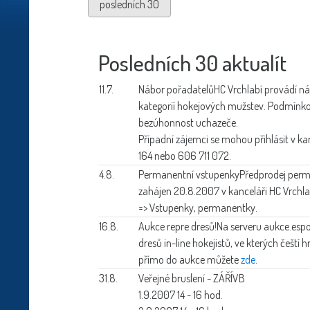
posledních 30
Posledních 30 aktualít
11.7.
Nábor pořadatelů
HC Vrchlabí provádí n
kategorií hokejových mužstev. Podmínkou 
bezúhonnost uchazeče.
Případní zájemci se mohou přihlásit v ka
164 nebo 606 711 072.
4.8.
Permanentní vstupenky
Předprodej per
zahájen 20.8.2007 v kanceláři HC Vrchla
=> Vstupenky, permanentky.
16.8.
Aukce repre dresů!
Na serveru aukce.espo
dresů in-line hokejistů, ve kterých čeští h
přímo do aukce můžete
zde
.
31.8.
Veřejné bruslení - ZÁŘÍ
VB
1.9.2007 14 - 16 hod.