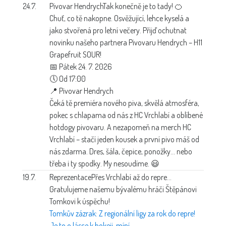
24.7.
Pivovar Hendrych
Tak konečně je to tady! 🍊
Chuť, co tě nakopne. Osvěžující, lehce kyselá a
jako stvořená pro letní večery. Přijď ochutnat
novinku našeho partnera Pivovaru Hendrych – H11
Grapefruit SOUR!
📅 Pátek 24. 7. 2026
🕔 Od 17:00
📍 Pivovar Hendrych
Čeká tě premiéra nového piva, skvělá atmosféra,
pokec s chlapama od nás z HC Vrchlabí a oblíbené
hotdogy pivovaru. A nezapomeň na merch HC
Vrchlabí – stačí jeden kousek a první pivo máš od
nás zdarma. Dres, šála, čepice, ponožky… nebo
třeba i ty spodky. My nesoudíme. 😃
19.7.
Reprezentace
Přes Vrchlabí až do repre…
Gratulujeme našemu bývalému hráči Štěpánovi
Tomkovi k úspěchu!
Tomkův zázrak: Z regionální ligy za rok do repre!
Je to o lásce k hokeji, míní