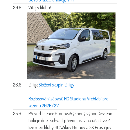
29.6.
Vítej v klubu!
26.6.
2. liga
Složení skupin 2. ligy
Rozlosování zápasů HC Stadionu Vrchlabí pro
sezonu 2026/27
25.6.
Převod licence Hronova
Výkonný výbor Českého
hokeje dnes schválil převod práv na účast ve 2.
lize mezi kluby HC Wikov Hronov a SK Prostějov