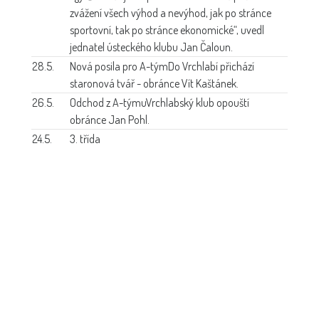
zvážení všech výhod a nevýhod, jak po stránce
sportovní, tak po stránce ekonomické“, uvedl
jednatel ústeckého klubu Jan Čaloun.
28.5.
Nová posila pro A-tým
Do Vrchlabí přichází
staronová tvář - obránce Vít Kaštánek.
26.5.
Odchod z A-týmu
Vrchlabský klub opouští
obránce Jan Pohl.
24.5.
3. třída