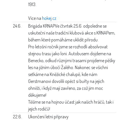
1913.
Více na
hokej.cz
24.6.
Brigáda KRNAP
Ve čtvrtek 25.6. odpoledne se
uskuteční naše tradiční klubová akce s KRNAPem,
během které pomáháme uklidit přírodu.
Pro letošní ročník jsme se rozhodli absolvovat
stejnou trasu jako loni. Autobusem dojdeme na
Benecko, odkud různými trasami projdeme pěšky
les na jižním úbočí Žalého. Nakonec se všichni
setkáme na Kněžické chalupě, kde nám
Gerstmanovi dovolili opéct si buřty na jejich
ohništi, i když mají zavřeno, za což jim moc
děkujeme!
Těšíme se na hojnou účast jak našich hráčů, tak i
jejich rodičů!
22.6.
Ukončení letní přípravy