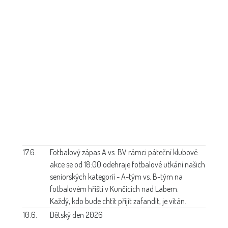
17.6.
Fotbalový zápas A vs. B
V rámci páteční klubové
akce se od 18:00 odehraje fotbalové utkání našich
seniorských kategorií - A-tým vs. B-tým na
fotbalovém hřišti v Kunčicích nad Labem.
Každý, kdo bude chtít přijít zafandit, je vítán.
10.6.
Dětský den 2026