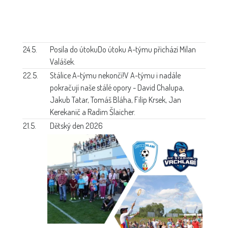
24.5.
Posila do útoku
Do útoku A-týmu přichází Milan
Valášek.
22.5.
Stálice A-týmu nekončí!
V A-týmu i nadále
pokračují naše stálé opory - David Chalupa,
Jakub Tatar, Tomáš Bláha, Filip Krsek, Jan
Kerekanič a Radim Šlaicher.
21.5.
Dětský den 2026