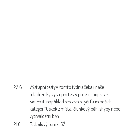
22.6.
Výstupní testy
V tomto týdnu čekají naše
mládežníky výstupní testy po letní přípravě.
Součástí například sestava s tyčí (u mladších
kategorií), skok z místa, člunkový běh, shyby nebo
vytrvalostní běh.
21.6.
Fotbalový turnaj SŽ