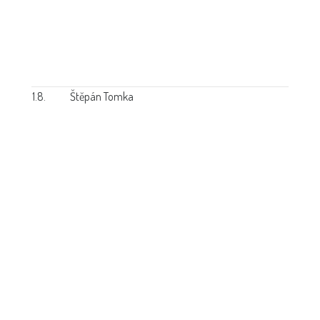
1.8.
Štěpán Tomka