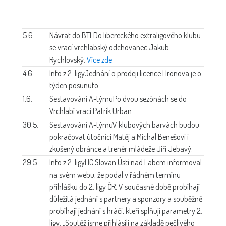
5.6.
Návrat do BTL
Do libereckého extraligového klubu
se vrací vrchlabský odchovanec Jakub
Rychlovský.
Více zde
4.6.
Info z 2. ligy
Jednání o prodeji licence Hronova je o
týden posunuto.
1.6.
Sestavování A-týmu
Po dvou sezónách se do
Vrchlabí vrací Patrik Urban.
30.5.
Sestavování A-týmu
V klubových barvách budou
pokračovat útočníci Matěj a Michal Benešovi i
zkušený obránce a trenér mládeže Jiří Jebavý.
29.5.
Info z 2. ligy
HC Slovan Ústí nad Labem informoval
na svém webu, že podal v řádném termínu
přihlášku do 2. ligy ČR. V současné době probíhají
důležitá jednání s partnery a sponzory a souběžně
probíhají jednání s hráči, kteří splňují parametry 2.
ligy. „Soutěž jsme přihlásili na základě pečlivého