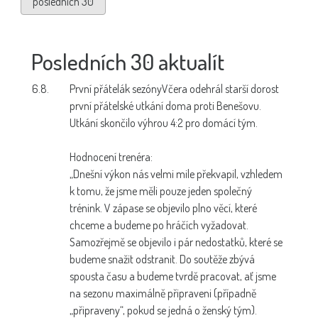
posledních 30
Posledních 30 aktualít
6.8.
První přátelák sezóny
Včera odehrál starší dorost
první přátelské utkání doma proti Benešovu.
Utkání skončilo výhrou 4:2 pro domácí tým.
Hodnocení trenéra:
„Dnešní výkon nás velmi mile překvapil, vzhledem
k tomu, že jsme měli pouze jeden společný
trénink. V zápase se objevilo plno věcí, které
chceme a budeme po hráčích vyžadovat.
Samozřejmě se objevilo i pár nedostatků, které se
budeme snažit odstranit. Do soutěže zbývá
spousta času a budeme tvrdě pracovat, ať jsme
na sezonu maximálně připraveni (případně
„připraveny“, pokud se jedná o ženský tým).