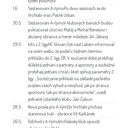
týden posunuto.
1.6.
Sestavování A-týmu
Po dvou sezónách se do
Vrchlabí vrací Patrik Urban.
30.5.
Sestavování A-týmu
V klubových barvách budou
pokračovat útočníci Matěj a Michal Benešovi i
zkušený obránce a trenér mládeže Jiří Jebavý.
29.5.
Info z 2. ligy
HC Slovan Ústí nad Labem informoval
na svém webu, že podal v řádném termínu
přihlášku do 2. ligy ČR. V současné době probíhají
důležitá jednání s partnery a sponzory a souběžně
probíhají jednání s hráči, kteří splňují parametry 2.
ligy. „Soutěž jsme přihlásili na základě pečlivého
zvážení všech výhod a nevýhod, jak po stránce
sportovní, tak po stránce ekonomické“, uvedl
jednatel ústeckého klubu Jan Čaloun.
28.5.
Nová posila pro A-tým
Do Vrchlabí přichází
staronová tvář - obránce Vít Kaštánek.
26.5.
Odchod z A-týmu
Vrchlabský klub opouští