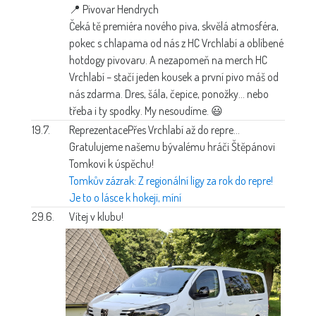
📍 Pivovar Hendrych
Čeká tě premiéra nového piva, skvělá atmosféra,
pokec s chlapama od nás z HC Vrchlabí a oblíbené
hotdogy pivovaru. A nezapomeň na merch HC
Vrchlabí – stačí jeden kousek a první pivo máš od
nás zdarma. Dres, šála, čepice, ponožky… nebo
třeba i ty spodky. My nesoudíme. 😃
19.7.
Reprezentace
Přes Vrchlabí až do repre…
Gratulujeme našemu bývalému hráči Štěpánovi
Tomkovi k úspěchu!
Tomkův zázrak: Z regionální ligy za rok do repre!
Je to o lásce k hokeji, míní
29.6.
Vítej v klubu!