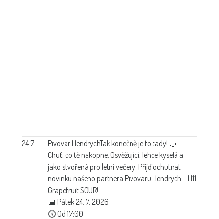
24.7.
Pivovar Hendrych
Tak konečně je to tady! 🍊
Chuť, co tě nakopne. Osvěžující, lehce kyselá a
jako stvořená pro letní večery. Přijď ochutnat
novinku našeho partnera Pivovaru Hendrych – H11
Grapefruit SOUR!
📅 Pátek 24. 7. 2026
🕔 Od 17:00