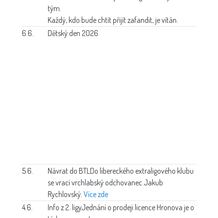
tým.
Každý, kdo bude chtít přijít zafandit, je vítán.
6.6.
Dětský den 2026
5.6.
Návrat do BTL
Do libereckého extraligového klubu
se vrací vrchlabský odchovanec Jakub
Rychlovský.
Více zde
4.6.
Info z 2. ligy
Jednání o prodeji licence Hronova je o