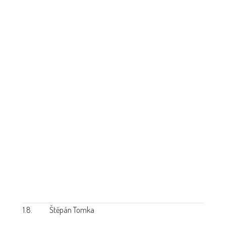
1.8.
Štěpán Tomka