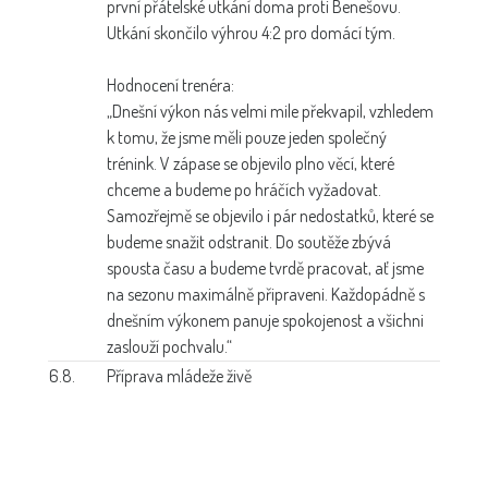
první přátelské utkání doma proti Benešovu.
Utkání skončilo výhrou 4:2 pro domácí tým.
Hodnocení trenéra:
„Dnešní výkon nás velmi mile překvapil, vzhledem
k tomu, že jsme měli pouze jeden společný
trénink. V zápase se objevilo plno věcí, které
chceme a budeme po hráčích vyžadovat.
Samozřejmě se objevilo i pár nedostatků, které se
budeme snažit odstranit. Do soutěže zbývá
spousta času a budeme tvrdě pracovat, ať jsme
na sezonu maximálně připraveni. Každopádně s
dnešním výkonem panuje spokojenost a všichni
zaslouží pochvalu.“
6.8.
Příprava mládeže živě