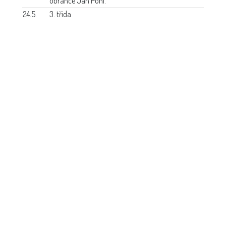
obránce Jan Pohl.
24.5.
3. třída