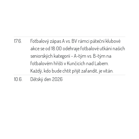
17.6.
Fotbalový zápas A vs. B
V rámci páteční klubové
akce se od 18:00 odehraje fotbalové utkání našich
seniorských kategorií - A-tým vs. B-tým na
fotbalovém hřišti v Kunčicích nad Labem.
Každý, kdo bude chtít přijít zafandit, je vítán.
10.6.
Dětský den 2026