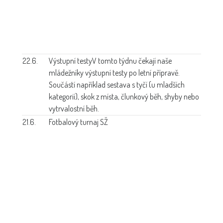
22.6.
Výstupní testy
V tomto týdnu čekají naše
mládežníky výstupní testy po letní přípravě.
Součástí například sestava s tyčí (u mladších
kategorií), skok z místa, člunkový běh, shyby nebo
vytrvalostní běh.
21.6.
Fotbalový turnaj SŽ