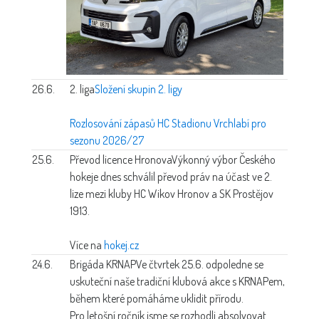
26.6.
2. liga
Složení skupin 2. ligy
Rozlosování zápasů HC Stadionu Vrchlabí pro
sezonu 2026/27
25.6.
Převod licence Hronova
Výkonný výbor Českého
hokeje dnes schválil převod práv na účast ve 2.
lize mezi kluby HC Wikov Hronov a SK Prostějov
1913.
Více na
hokej.cz
24.6.
Brigáda KRNAP
Ve čtvrtek 25.6. odpoledne se
uskuteční naše tradiční klubová akce s KRNAPem,
během které pomáháme uklidit přírodu.
Pro letošní ročník jsme se rozhodli absolvovat