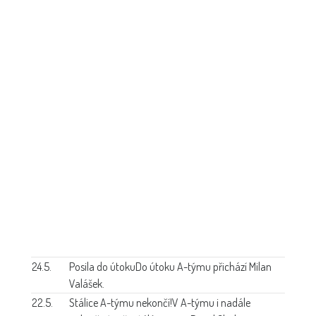
24.5.
Posila do útoku
Do útoku A-týmu přichází Milan
Valášek.
22.5.
Stálice A-týmu nekončí!
V A-týmu i nadále