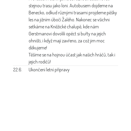
stejnou trasu jako loni. Autobusem dojdeme na
Benecko, odkud různými trasami projdeme pěšky
les na jižním úbočí Žalého. Nakonec se všichni
setkáme na Kněžické chalupě, kde nám
Gerstmanovi dovolili opéct si buřty na jejich
ohništi, i když mají zavřeno, za což jim moc
děkujeme!
Těšíme se na hojnou účast jak našich hráčů, tak i
jejich rodičů!
22.6.
Ukončení letní přípravy