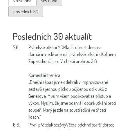
vzestupně
sestupně
posledních 30
Posledních 30 aktualít
7.8.
Přátelské utkání MD
Mladší dorost dnes na
domácím ledě odehrál přátelské utkání s Kolínem.
Zápas skončil pro Vrchlabí prohrou 3:6.
Komentář trenéra:
„Dnešní zápas jsme odehráli v improvizované
sestavě s jednou pětkou půjčenou od kluků z
Benešova. Musím všem poděkovat za přístup a
výkon. Myslím, že jsme odehráli dobré utkání proti
soupeři, který je zde na soustředění ve třiceti
lidech.“
6.8.
První přátelák sezóny
Včera odehrál starší dorost